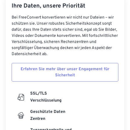
24
24
24
24
24
24
Ihre Daten, unsere Priorität
25
25
25
25
25
25
Bei FreeConvert konvertieren wir nicht nur Dateien – wir
26
26
26
26
26
26
schützen sie. Unser robustes Sicherheitskonzept sorgt
27
27
27
27
27
27
dafür, dass Ihre Daten stets sicher sind, egal ob Sie Bilder,
Videos oder Dokumente konvertieren. Mit fortschrittlicher
28
28
28
28
28
28
Verschlüsselung, sicheren Rechenzentren und
sorgfältiger Überwachung decken wir jeden Aspekt der
29
29
29
29
29
29
Datensicherheit ab.
30
30
30
30
30
30
31
31
31
31
31
31
Erfahren Sie mehr über unser Engagement für
Sicherheit
32
32
32
32
32
32
33
33
33
33
33
33
SSL/TLS
34
34
34
34
34
34
Verschlüsselung
35
35
35
35
35
35
Geschützte Daten
36
36
36
36
36
36
Zentren
37
37
37
37
37
37