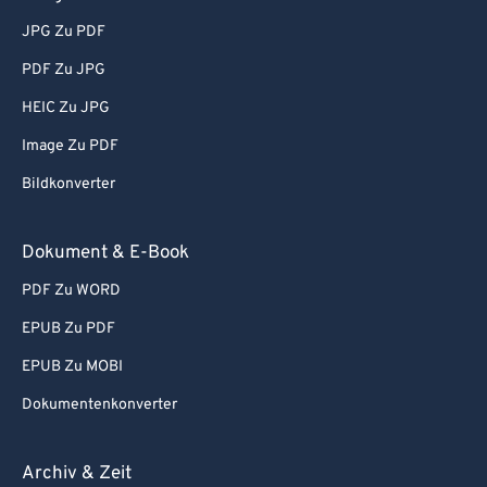
64
64
JPG Zu PDF
65
65
PDF Zu JPG
66
66
HEIC Zu JPG
67
67
Image Zu PDF
68
68
Bildkonverter
69
69
70
70
Dokument & E-Book
71
71
PDF Zu WORD
72
72
EPUB Zu PDF
73
73
EPUB Zu MOBI
74
74
Dokumentenkonverter
75
75
76
76
Archiv & Zeit