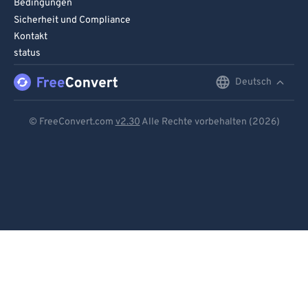
Bedingungen
Sicherheit und Compliance
Kontakt
status
Deutsch
English
Deutsch
© FreeConvert.com
v2.30
Alle Rechte vorbehalten (2026)
Español
Français
Português
Italiano
Dutch
日本語