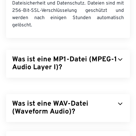
Dateisicherheit und Datenschutz. Dateien sind mit
256-Bit-SSL-Verschlüsselung geschützt und
werden nach einigen Stunden automatisch
gelöscht.
Was ist eine MP1-Datei (MPEG-1
Audio Layer I)?
MPEG-1 Audio Layer 1 (MP1) ist eine frühere,
einfachere Version des
MPEG-
Audiostandards.
MP1 ist größtenteils veraltet, wird aber weiterhin
Was ist eine WAV-Datei
unterstützt. MP1 war Teil des
Digital Compact
Cassette
(Waveform Audio)?
-Formats. Fast alle MP1-Dateien wurden
durch die neueren Dateiformate
MPEG-1 Audio
Layer II (MP2)
und
MPEG-1 Audio Layer III bzw.
Waveform Audio (WAV) ist das beliebteste digitale
MPEG-2 Audio Layer III (MP3)
ersetzt.
Audioformat für unkomprimierte Audiodateien.