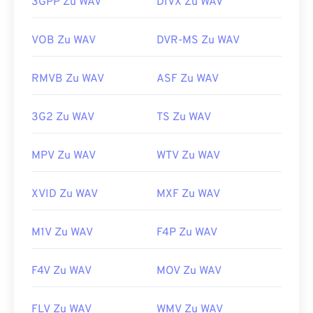
https://mpeg.chiariglione.org/standards/mpeg-
betriebssystemübergreifende Software für DJs, die
3GPP Zu WAV
DIVX Zu WAV
1.html
WAV-Dateien gut unterstützt. Auch
Elmedia Player
unterstützt WAV-Dateien.
VOB Zu WAV
DVR-MS Zu WAV
Entwickelt von:
Microsoft
,
IBM
RMVB Zu WAV
ASF Zu WAV
Erstveröffentlichung:
1991
Nützliche Links:
3G2 Zu WAV
TS Zu WAV
https://en.wikipedia.org/wiki/WAV
https://www.techopedia.com/definition/12636/wavefor
MPV Zu WAV
WTV Zu WAV
audio-wav
XVID Zu WAV
MXF Zu WAV
M1V Zu WAV
F4P Zu WAV
F4V Zu WAV
MOV Zu WAV
FLV Zu WAV
WMV Zu WAV