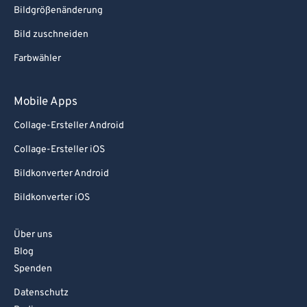
90
90
Bildgrößenänderung
91
91
Bild zuschneiden
92
92
Farbwähler
93
93
94
94
Mobile Apps
95
95
Collage-Ersteller Android
96
96
Collage-Ersteller iOS
97
97
Bildkonverter Android
98
98
Bildkonverter iOS
99
99
Über uns
Blog
Spenden
Datenschutz