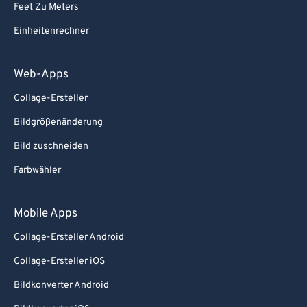
87
87
Feet Zu Meters
88
88
Einheitenrechner
89
89
90
90
Web-Apps
91
91
Collage-Ersteller
92
92
Bildgrößenänderung
93
93
Bild zuschneiden
94
94
Farbwähler
95
95
96
96
Mobile Apps
97
97
Collage-Ersteller Android
98
98
Collage-Ersteller iOS
99
99
Bildkonverter Android