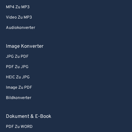
61
61
MP4 Zu MP3
62
62
Video Zu MP3
63
63
Audiokonverter
64
64
65
65
Image Konverter
66
66
JPG Zu PDF
67
67
PDF Zu JPG
68
68
HEIC Zu JPG
69
69
Image Zu PDF
70
70
Bildkonverter
71
71
72
72
Dokument & E-Book
73
73
PDF Zu WORD