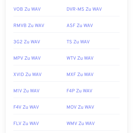
WAV-Dateien gut unterstützt. Auch
Elmedia Player
Project (3GPP)
unterstützt WAV-Dateien.
VOB Zu WAV
DVR-MS Zu WAV
Erstveröffentlichung:
1997
Entwickelt von:
Microsoft
,
IBM
Nützliche Links:
RMVB Zu WAV
ASF Zu WAV
Erstveröffentlichung:
1991
https://en.wikipedia.org/wiki/3GP_and_3G2
Nützliche Links:
3G2 Zu WAV
TS Zu WAV
https://www.3gpp.org/
https://en.wikipedia.org/wiki/WAV
https://www.techopedia.com/definition/12636/wavefor
MPV Zu WAV
WTV Zu WAV
audio-wav
XVID Zu WAV
MXF Zu WAV
M1V Zu WAV
F4P Zu WAV
F4V Zu WAV
MOV Zu WAV
FLV Zu WAV
WMV Zu WAV