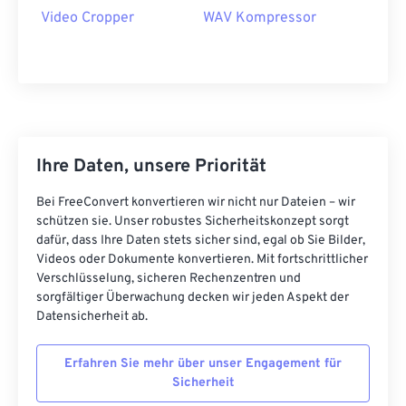
Video Cropper
WAV Kompressor
22
22
22
22
22
22
22
22
23
23
23
23
23
23
23
23
24
24
24
24
24
24
25
25
25
25
25
25
26
26
26
26
26
26
Ihre Daten, unsere Priorität
27
27
27
27
27
27
Bei FreeConvert konvertieren wir nicht nur Dateien – wir
28
28
28
28
28
28
schützen sie. Unser robustes Sicherheitskonzept sorgt
dafür, dass Ihre Daten stets sicher sind, egal ob Sie Bilder,
29
29
29
29
29
29
Videos oder Dokumente konvertieren. Mit fortschrittlicher
30
30
30
30
30
30
Verschlüsselung, sicheren Rechenzentren und
sorgfältiger Überwachung decken wir jeden Aspekt der
31
31
31
31
31
31
Datensicherheit ab.
32
32
32
32
32
32
Erfahren Sie mehr über unser Engagement für
33
33
33
33
33
33
Sicherheit
34
34
34
34
34
34