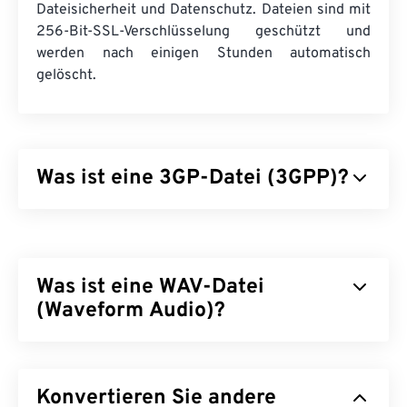
Dateisicherheit und Datenschutz. Dateien sind mit
256-Bit-SSL-Verschlüsselung geschützt und
werden nach einigen Stunden automatisch
gelöscht.
Was ist eine 3GP-Datei (3GPP)?
3GPP (3GP) ist ein Multimedia-Containerformat für
UMTS
-Netze (Universal Mobile
Telecommunications System) der dritten
Was ist eine WAV-Datei
Generation (3G), einem
GSM-
Standard (Global
System for Mobile). Da UMTS eine
(Waveform Audio)?
Mobilfunktechnologie ist, ermöglicht das 3GP-
Format Mobiltelefonen in UMTS-Netzen die
Waveform Audio (WAV) ist das beliebteste digitale
Aufnahme, Speicherung, Bereitstellung und
Audioformat für unkomprimierte Audiodateien.
Wiedergabe von Medien über drahtlose
Konvertieren Sie andere
WAV entstand aus der Weiterentwicklung des