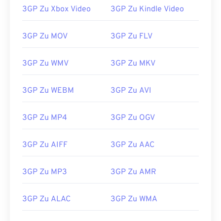
3GP Zu Xbox Video
3GP Zu Kindle Video
3GP Zu MOV
3GP Zu FLV
00
00
00
00
00
00
00
00
3GP Zu WMV
3GP Zu MKV
00
00
00
00
00
00
00
00
3GP Zu WEBM
3GP Zu AVI
01
01
01
01
01
01
01
01
3GP Zu MP4
3GP Zu OGV
02
02
02
02
02
02
02
02
03
03
03
03
03
03
03
03
3GP Zu AIFF
3GP Zu AAC
04
04
04
04
04
04
04
04
3GP Zu MP3
3GP Zu AMR
05
05
05
05
05
05
05
05
06
06
06
06
06
06
06
06
3GP Zu ALAC
3GP Zu WMA
07
07
07
07
07
07
07
07