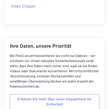
37
37
37
37
37
37
Video Cropper
38
38
38
38
38
38
39
39
39
39
39
39
40
40
40
40
40
40
41
41
41
41
41
41
Ihre Daten, unsere Priorität
42
42
42
42
42
42
43
43
43
43
43
43
Bei FreeConvert konvertieren wir nicht nur Dateien – wir
schützen sie. Unser robustes Sicherheitskonzept sorgt
44
44
44
44
44
44
dafür, dass Ihre Daten stets sicher sind, egal ob Sie Bilder,
Videos oder Dokumente konvertieren. Mit fortschrittlicher
45
45
45
45
45
45
Verschlüsselung, sicheren Rechenzentren und
46
46
46
46
46
46
sorgfältiger Überwachung decken wir jeden Aspekt der
Datensicherheit ab.
47
47
47
47
47
47
48
48
48
48
48
48
Erfahren Sie mehr über unser Engagement für
Sicherheit
49
49
49
49
49
49