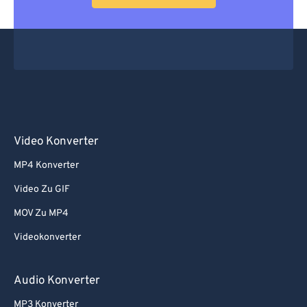
63
63
64
64
65
65
66
66
67
67
68
68
Video Konverter
69
69
MP4 Konverter
70
70
Video Zu GIF
71
71
MOV Zu MP4
72
72
Videokonverter
73
73
74
74
Audio Konverter
75
75
MP3 Konverter