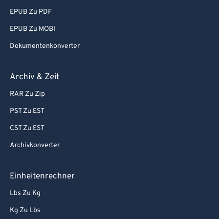
EPUB Zu PDF
90
90
EPUB Zu MOBI
91
91
Dokumentenkonverter
92
92
93
93
Archiv & Zeit
94
94
RAR Zu Zip
95
95
PST Zu EST
96
96
CST Zu EST
97
97
Archivkonverter
98
98
99
99
Einheitenrechner
Lbs Zu Kg
Kg Zu Lbs