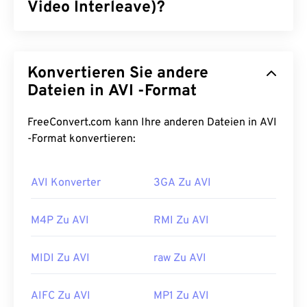
Video Interleave)?
Audio Video Interleave (AVI) ist ein von Microsoft
entwickelter Multimedia-Container. AVI ist ein
Konvertieren Sie andere
Nachfolger des
Resource Interchange File Format
(RIFF)
. Mithilfe von Drittanbieterprogrammen
Dateien in AVI -Format
unterstützt AVI Kapitel, Untertitel, Menüs,
Streaming, Anhänge und 3D-Container.
FreeConvert.com kann Ihre anderen Dateien in AVI
-Format konvertieren:
Wie öffnet man eine AVI-Datei?
Microsoft bietet einen herunterladbaren und
AVI Konverter
3GA Zu AVI
kostenlosen
AVI-Viewer
an. Eine andere
Möglichkeit zum Anzeigen einer AVI-Datei besteht
M4P Zu AVI
RMI Zu AVI
in der Verwendung einer mit dem Betriebssystem
kompatiblen Version des
Microsoft Windows Media
MIDI Zu AVI
raw Zu AVI
Players
.
AVI-
Dateien sind zwar für das Internet optimiert,
AIFC Zu AVI
MP1 Zu AVI
werden aber auch von Hardware-Playern