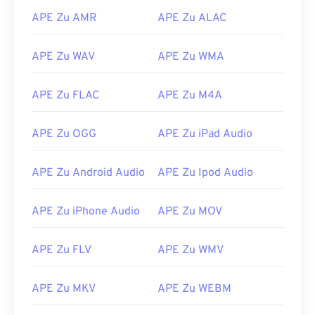
10
10
10
10
10
10
10
10
APE Zu AMR
APE Zu ALAC
11
11
11
11
11
11
11
11
12
12
12
12
12
12
12
12
APE Zu WAV
APE Zu WMA
13
13
13
13
13
13
13
13
APE Zu FLAC
APE Zu M4A
14
14
14
14
14
14
14
14
15
15
15
15
15
15
15
15
APE Zu OGG
APE Zu iPad Audio
16
16
16
16
16
16
16
16
17
17
17
17
17
17
17
17
APE Zu Android Audio
APE Zu Ipod Audio
18
18
18
18
18
18
18
18
APE Zu iPhone Audio
APE Zu MOV
19
19
19
19
19
19
19
19
20
20
20
20
20
20
20
20
APE Zu FLV
APE Zu WMV
21
21
21
21
21
21
21
21
22
22
22
22
22
22
22
22
APE Zu MKV
APE Zu WEBM
23
23
23
23
23
23
23
23