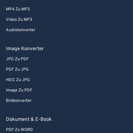
76
76
MP4 Zu MP3
77
77
Video Zu MP3
78
78
Audiokonverter
79
79
80
80
Image Konverter
81
81
JPG Zu PDF
82
82
PDF Zu JPG
83
83
HEIC Zu JPG
84
84
Image Zu PDF
85
85
Bildkonverter
86
86
87
87
Dokument & E-Book
88
88
PDF Zu WORD
89
89