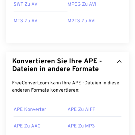
SWF Zu AVI
MPEG Zu AVI
00
00
00
00
00
00
00
00
MTS Zu AVI
M2TS Zu AVI
00
00
00
00
00
00
00
00
01
01
01
01
01
01
01
01
02
02
02
02
02
02
02
02
Konvertieren Sie Ihre APE -
03
03
03
03
03
03
03
03
Dateien in andere Formate
04
04
04
04
04
04
04
04
FreeConvert.com kann Ihre APE -Dateien in diese
05
05
05
05
05
05
05
05
anderen Formate konvertieren:
06
06
06
06
06
06
06
06
07
07
07
07
07
07
07
07
APE Konverter
APE Zu AIFF
08
08
08
08
08
08
08
08
09
09
09
09
09
09
09
09
APE Zu AAC
APE Zu MP3