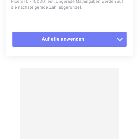
Pixeln (0 - 10000) ein. Ungerade Maßangaben werden auf
die nächste gerade Zahl abgerundet.
Auf alle anwenden
Alle Optionen zurücksetzen
Aus Vorgabe anwenden
Als Vorgabe speichern