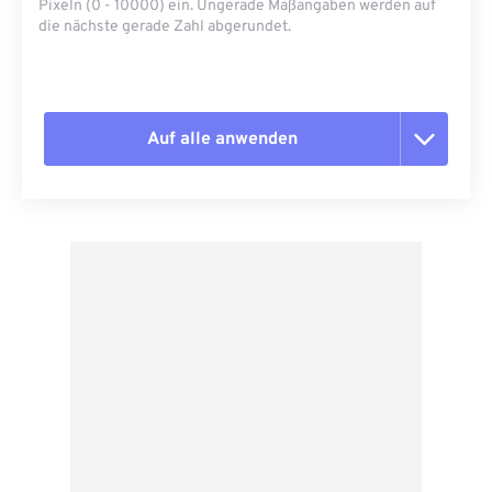
Pixeln (0 - 10000) ein. Ungerade Maßangaben werden auf
die nächste gerade Zahl abgerundet.
Auf alle anwenden
Alle Optionen zurücksetzen
Aus Vorgabe anwenden
Als Vorgabe speichern