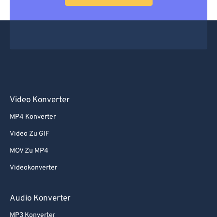
63
63
64
64
65
65
66
66
67
67
68
68
Video Konverter
69
69
MP4 Konverter
70
70
Video Zu GIF
71
71
MOV Zu MP4
72
72
Videokonverter
73
73
74
74
Audio Konverter
75
75
MP3 Konverter