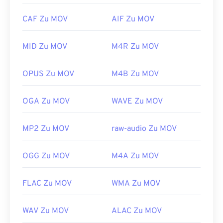
nicht mit QuickTime öffnen lässt, verwenden Sie
den VLC Media Player
, der auf vielen Plattformen,
CAF Zu MOV
AIF Zu MOV
auch auf Mobilgeräten, funktioniert.
Beachten Sie, dass zwei weitere Dateitypen
MID Zu MOV
M4R Zu MOV
ebenfalls die Erweiterung MOV verwenden. Dabei
handelt es sich um AutoCAD AutoFlix und ROSE
OPUS Zu MOV
M4B Zu MOV
Online. Diese Dateitypen haben nichts miteinander
zu tun. Einer ist veraltet, der andere gehört zu
OGA Zu MOV
WAVE Zu MOV
einem Online-Spiel. Diese Technologien wurden
nicht von Apple entwickelt und lassen sich nicht in
MP2 Zu MOV
raw-audio Zu MOV
QuickTime öffnen.
Entwickelt von:
Apple Inc.
OGG Zu MOV
M4A Zu MOV
Erstveröffentlichung:
2001
Nützliche Links:
FLAC Zu MOV
WMA Zu MOV
https://en.wikipedia.org/wiki/QuickTime_File_Format
https://developer.apple.com/library/archive/documen
WAV Zu MOV
ALAC Zu MOV
CH203-BBCGDDDF