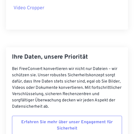
37
37
37
37
37
37
Video Cropper
38
38
38
38
38
38
39
39
39
39
39
39
40
40
40
40
40
40
41
41
41
41
41
41
Ihre Daten, unsere Priorität
42
42
42
42
42
42
43
43
43
43
43
43
Bei FreeConvert konvertieren wir nicht nur Dateien – wir
schützen sie. Unser robustes Sicherheitskonzept sorgt
44
44
44
44
44
44
dafür, dass Ihre Daten stets sicher sind, egal ob Sie Bilder,
Videos oder Dokumente konvertieren. Mit fortschrittlicher
45
45
45
45
45
45
Verschlüsselung, sicheren Rechenzentren und
46
46
46
46
46
46
sorgfältiger Überwachung decken wir jeden Aspekt der
Datensicherheit ab.
47
47
47
47
47
47
48
48
48
48
48
48
Erfahren Sie mehr über unser Engagement für
Sicherheit
49
49
49
49
49
49