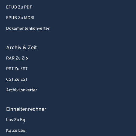
EPUB Zu PDF
90
90
EPUB Zu MOBI
91
91
Dokumentenkonverter
92
92
93
93
Archiv & Zeit
94
94
RAR Zu Zip
95
95
PST Zu EST
96
96
CST Zu EST
97
97
Archivkonverter
98
98
99
99
Einheitenrechner
Lbs Zu Kg
Kg Zu Lbs