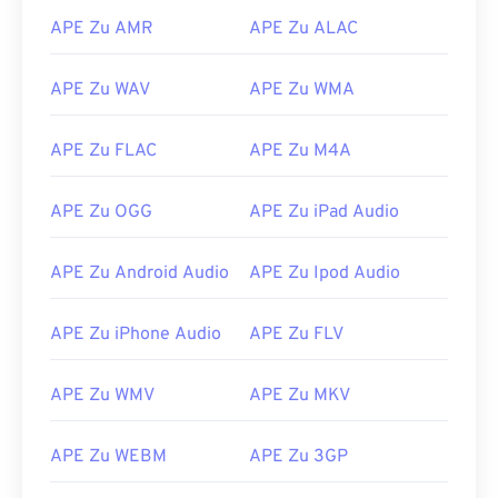
10
10
10
10
10
10
10
10
APE Zu AMR
APE Zu ALAC
11
11
11
11
11
11
11
11
12
12
12
12
12
12
12
12
APE Zu WAV
APE Zu WMA
13
13
13
13
13
13
13
13
APE Zu FLAC
APE Zu M4A
14
14
14
14
14
14
14
14
15
15
15
15
15
15
15
15
APE Zu OGG
APE Zu iPad Audio
16
16
16
16
16
16
16
16
17
17
17
17
17
17
17
17
APE Zu Android Audio
APE Zu Ipod Audio
18
18
18
18
18
18
18
18
APE Zu iPhone Audio
APE Zu FLV
19
19
19
19
19
19
19
19
20
20
20
20
20
20
20
20
APE Zu WMV
APE Zu MKV
21
21
21
21
21
21
21
21
22
22
22
22
22
22
22
22
APE Zu WEBM
APE Zu 3GP
23
23
23
23
23
23
23
23