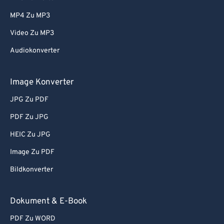
76
76
MP4 Zu MP3
77
77
Video Zu MP3
78
78
Audiokonverter
79
79
80
80
Image Konverter
81
81
JPG Zu PDF
82
82
PDF Zu JPG
83
83
HEIC Zu JPG
84
84
Image Zu PDF
85
85
Bildkonverter
86
86
87
87
Dokument & E-Book
88
88
PDF Zu WORD
89
89