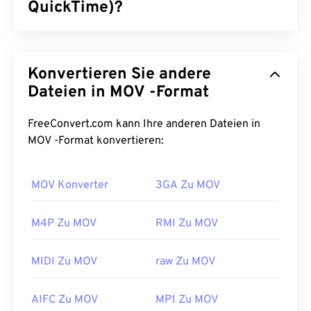
QuickTime)?
Apple QuickTime (MOV) ist ein Container für
verschiedene Multimediadateien, darunter auch
Konvertieren Sie andere
3D-
und
Virtual-Reality-Dateien (VR)
. Er eignet
sich besonders gut zum Speichern von
Dateien in MOV -Format
Multimediadateien auf dem Gerät. Eines seiner
wichtigsten Merkmale ist die Speicherung von
FreeConvert.com kann Ihre anderen Dateien in
Daten in Film-„
Atomen
“ und „Tracks“, die eine
MOV -Format konvertieren:
hochspezifische Bearbeitung der Dateien
ermöglichen.
MOV Konverter
3GA Zu MOV
Wie öffnet man eine MOV-Datei?
M4P Zu MOV
RMI Zu MOV
Standardmäßig werden MOV-Dateien mit
QuickTime
geöffnet. MOV-Dateien der Version 2.0
MIDI Zu MOV
raw Zu MOV
oder älter können mit
dem Windows Media Player
geöffnet werden. Neuere Versionen lassen sich
AIFC Zu MOV
MP1 Zu MOV
jedoch nicht öffnen. Wenn sich eine MOV-Datei