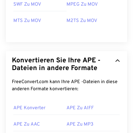
SWF Zu MOV
MPEG Zu MOV
00
00
00
00
00
00
00
00
MTS Zu MOV
M2TS Zu MOV
00
00
00
00
00
00
00
00
01
01
01
01
01
01
01
01
02
02
02
02
02
02
02
02
Konvertieren Sie Ihre APE -
03
03
03
03
03
03
03
03
Dateien in andere Formate
04
04
04
04
04
04
04
04
FreeConvert.com kann Ihre APE -Dateien in diese
05
05
05
05
05
05
05
05
anderen Formate konvertieren:
06
06
06
06
06
06
06
06
07
07
07
07
07
07
07
07
APE Konverter
APE Zu AIFF
08
08
08
08
08
08
08
08
09
09
09
09
09
09
09
09
APE Zu AAC
APE Zu MP3