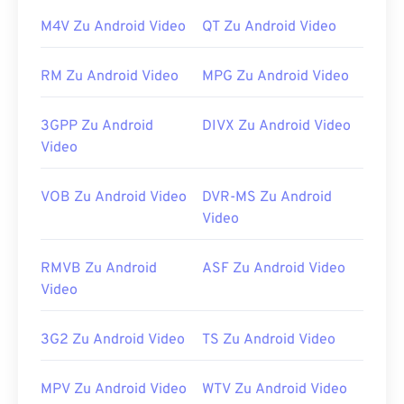
lässt, verwenden Sie
den VLC Media Player
.
M4V Zu Android Video
QT Zu Android Video
Entwickelt von:
Microsoft
Erstveröffentlichung:
RM Zu Android Video
1992
MPG Zu Android Video
Nützliche Links:
3GPP Zu Android
DIVX Zu Android Video
https://en.wikipedia.org/wiki/Audio_Video_Interleave
Video
https://tools.ietf.org/html/rfc2361
VOB Zu Android Video
DVR-MS Zu Android
Video
RMVB Zu Android
ASF Zu Android Video
Video
3G2 Zu Android Video
TS Zu Android Video
MPV Zu Android Video
WTV Zu Android Video