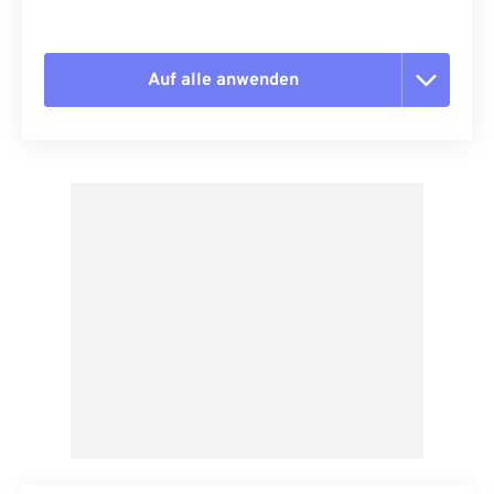
Auf alle anwenden
Alle Optionen zurücksetzen
Aus Vorgabe anwenden
Als Vorgabe speichern