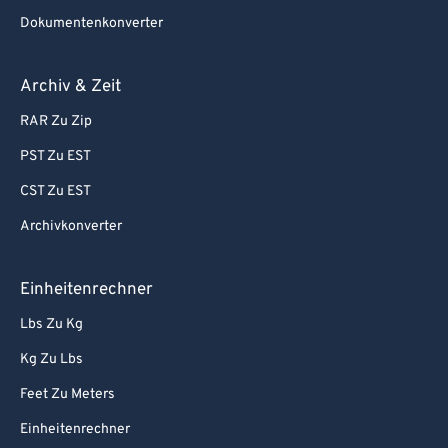
91
91
Dokumentenkonverter
92
92
Archiv & Zeit
93
93
RAR Zu Zip
94
94
PST Zu EST
95
95
CST Zu EST
96
96
97
97
Archivkonverter
98
98
Einheitenrechner
99
99
Lbs Zu Kg
Kg Zu Lbs
Feet Zu Meters
Einheitenrechner