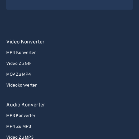
64
64
65
65
66
66
67
67
Video Konverter
68
68
69
69
MP4 Konverter
70
70
Video Zu GIF
71
71
MOV Zu MP4
72
72
Videokonverter
73
73
Audio Konverter
74
74
MP3 Konverter
75
75
76
76
MP4 Zu MP3
77
77
Video Zu MP3