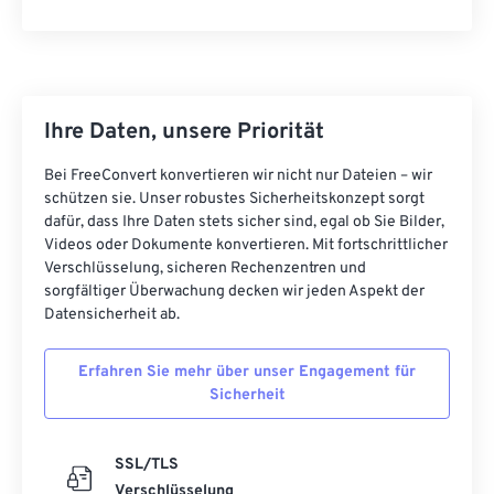
38
38
38
38
38
38
39
39
39
39
39
39
40
40
40
40
40
40
41
41
41
41
41
41
Ihre Daten, unsere Priorität
42
42
42
42
42
42
Bei FreeConvert konvertieren wir nicht nur Dateien – wir
schützen sie. Unser robustes Sicherheitskonzept sorgt
43
43
43
43
43
43
dafür, dass Ihre Daten stets sicher sind, egal ob Sie Bilder,
44
44
44
44
44
44
Videos oder Dokumente konvertieren. Mit fortschrittlicher
Verschlüsselung, sicheren Rechenzentren und
45
45
45
45
45
45
sorgfältiger Überwachung decken wir jeden Aspekt der
46
46
46
46
46
46
Datensicherheit ab.
47
47
47
47
47
47
Erfahren Sie mehr über unser Engagement für
48
48
48
48
48
48
Sicherheit
49
49
49
49
49
49
50
50
50
50
50
50
SSL/TLS
Verschlüsselung