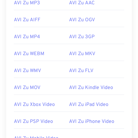
AVI Zu MP3
AVI Zu AAC
12
12
12
12
12
12
12
12
13
13
13
13
13
13
13
13
AVI Zu AIFF
AVI Zu OGV
14
14
14
14
14
14
14
14
AVI Zu MP4
AVI Zu 3GP
15
15
15
15
15
15
15
15
16
16
16
16
16
16
16
16
AVI Zu WEBM
AVI Zu MKV
17
17
17
17
17
17
17
17
18
18
18
18
18
18
18
18
AVI Zu WMV
AVI Zu FLV
19
19
19
19
19
19
19
19
AVI Zu MOV
AVI Zu Kindle Video
20
20
20
20
20
20
20
20
21
21
21
21
21
21
21
21
AVI Zu Xbox Video
AVI Zu iPad Video
22
22
22
22
22
22
22
22
AVI Zu PSP Video
AVI Zu iPhone Video
23
23
23
23
23
23
23
23
24
24
24
24
24
24