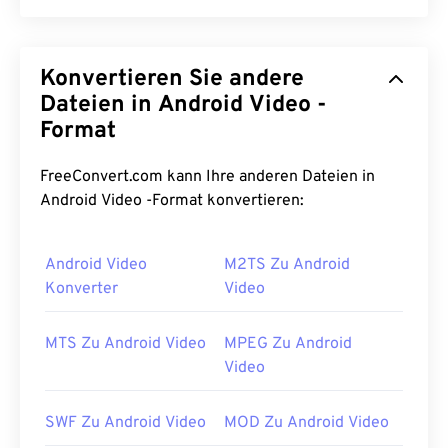
Audio Video Interleave (AVI) ist ein von Microsoft
entwickelter Multimedia-Container. AVI ist ein
Konvertieren Sie andere
Nachfolger des
Resource Interchange File Format
(RIFF)
Dateien in Android Video -
. Mithilfe von Drittanbieterprogrammen
unterstützt AVI Kapitel, Untertitel, Menüs,
Format
Streaming, Anhänge und 3D-Container.
FreeConvert.com kann Ihre anderen Dateien in
Wie öffnet man eine AVI-Datei?
Android Video -Format konvertieren:
Microsoft bietet einen herunterladbaren und
kostenlosen
AVI-Viewer
an. Eine andere
Android Video
M2TS Zu Android
Möglichkeit zum Anzeigen einer AVI-Datei besteht
Konverter
Video
in der Verwendung einer mit dem Betriebssystem
kompatiblen Version des
Microsoft Windows Media
MTS Zu Android Video
MPEG Zu Android
Players
.
Video
AVI-
Dateien sind zwar für das Internet optimiert,
werden aber auch von Hardware-Playern
SWF Zu Android Video
MOD Zu Android Video
unterstützt. Wenn sich eine AVI-Datei nicht öffnen