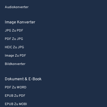
78
78
Audiokonverter
79
79
Image Konverter
80
80
JPG Zu PDF
81
81
PDF Zu JPG
82
82
83
83
HEIC Zu JPG
84
84
Image Zu PDF
85
85
Bildkonverter
86
86
Dokument & E-Book
87
87
PDF Zu WORD
88
88
EPUB Zu PDF
89
89
90
90
EPUB Zu MOBI