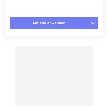
Auf alle anwenden
Alle Optionen zurücksetzen
Aus Vorgabe anwenden
Als Vorgabe speichern