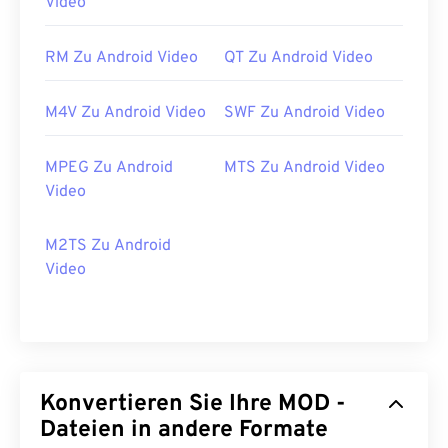
Video
RM Zu Android Video
QT Zu Android Video
M4V Zu Android Video
SWF Zu Android Video
00
00
00
00
00
00
00
00
MPEG Zu Android
MTS Zu Android Video
Video
00
00
00
00
00
00
00
00
01
01
01
01
01
01
01
01
M2TS Zu Android
02
02
02
02
02
02
02
02
Video
03
03
03
03
03
03
03
03
04
04
04
04
04
04
04
04
05
05
05
05
05
05
05
05
06
06
06
06
06
06
06
06
Konvertieren Sie Ihre MOD -
Dateien in andere Formate
07
07
07
07
07
07
07
07