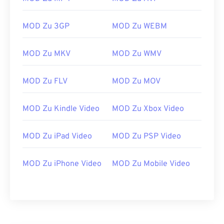
21
21
21
21
21
21
21
21
22
22
22
22
22
22
22
22
MOD Zu 3GP
MOD Zu WEBM
23
23
23
23
23
23
23
23
MOD Zu MKV
MOD Zu WMV
24
24
24
24
24
24
25
25
25
25
25
25
MOD Zu FLV
MOD Zu MOV
26
26
26
26
26
26
27
27
27
27
27
27
MOD Zu Kindle Video
MOD Zu Xbox Video
28
28
28
28
28
28
MOD Zu iPad Video
MOD Zu PSP Video
29
29
29
29
29
29
30
30
30
30
30
30
MOD Zu iPhone Video
MOD Zu Mobile Video
31
31
31
31
31
31
32
32
32
32
32
32
33
33
33
33
33
33