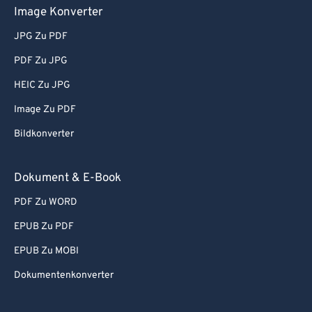
Image Konverter
74
74
JPG Zu PDF
75
75
PDF Zu JPG
76
76
HEIC Zu JPG
77
77
78
78
Image Zu PDF
79
79
Bildkonverter
80
80
Dokument & E-Book
81
81
PDF Zu WORD
82
82
EPUB Zu PDF
83
83
EPUB Zu MOBI
84
84
85
85
Dokumentenkonverter
86
86