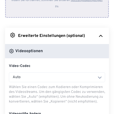
Indem Sie fortfahren, stimmen Sie unseren
Nutzungsbedingungen
zu.
Von Dropbox
Von Google Drive
Erweiterte Einstellungen (optional)
Von OneDrive
Videooptionen
Von URL
Video-Codec
Auto
Wählen Sie einen Codec zum Kodieren oder Komprimieren
des Videostreams. Um den gängigsten Codec zu verwenden,
wählen Sie „Auto“ (empfohlen). Um ohne Neukodierung zu
konvertieren, wählen Sie „Kopieren“ (nicht empfohlen).
Videogröße ändern