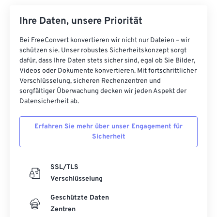
34
34
34
34
34
34
35
35
35
35
35
35
Ihre Daten, unsere Priorität
36
36
36
36
36
36
Bei FreeConvert konvertieren wir nicht nur Dateien – wir
schützen sie. Unser robustes Sicherheitskonzept sorgt
37
37
37
37
37
37
dafür, dass Ihre Daten stets sicher sind, egal ob Sie Bilder,
38
38
38
38
38
38
Videos oder Dokumente konvertieren. Mit fortschrittlicher
Verschlüsselung, sicheren Rechenzentren und
39
39
39
39
39
39
sorgfältiger Überwachung decken wir jeden Aspekt der
40
40
40
40
40
40
Datensicherheit ab.
41
41
41
41
41
41
Erfahren Sie mehr über unser Engagement für
42
42
42
42
42
42
Sicherheit
43
43
43
43
43
43
44
44
44
44
44
44
SSL/TLS
Verschlüsselung
45
45
45
45
45
45
Geschützte Daten
46
46
46
46
46
46
Zentren