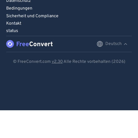
Datenschutz
Bedingungen
Sicherheit und Compliance
Kontakt
status
Deutsch
English
Deutsch
© FreeConvert.com
v2.30
Alle Rechte vorbehalten (2026)
Español
Français
Português
Italiano
Dutch
日本語