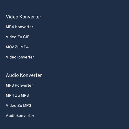
61
61
Video Konverter
62
62
MP4 Konverter
63
63
64
64
Video Zu GIF
65
65
MOV Zu MP4
66
66
Videokonverter
67
67
Audio Konverter
68
68
MP3 Konverter
69
69
MP4 Zu MP3
70
70
71
71
Video Zu MP3
72
72
Audiokonverter
73
73