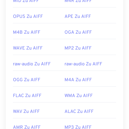
konvertieren müssen, um sie öffnen zu können –
MID Zu AIFF
M4R Zu AIFF
wahrscheinlich in eine MP3-Datei. Mobile Apple-
Produkte öffnen AIFF-Dateien ohne
OPUS Zu AIFF
APE Zu AIFF
Dateikonvertierung.
Entwickelt von:
Apple Inc.
M4B Zu AIFF
OGA Zu AIFF
Erstveröffentlichung:
1988
WAVE Zu AIFF
MP2 Zu AIFF
Nützliche Links:
https://en.wikipedia.org/wiki/Audio_Interchange_File_F
raw-audio Zu AIFF
raw-audio Zu AIFF
https://www.lifewire.com/aiff-aif-aifc-files-
2619569
OGG Zu AIFF
M4A Zu AIFF
FLAC Zu AIFF
WMA Zu AIFF
WAV Zu AIFF
ALAC Zu AIFF
AMR Zu AIFF
MP3 Zu AIFF