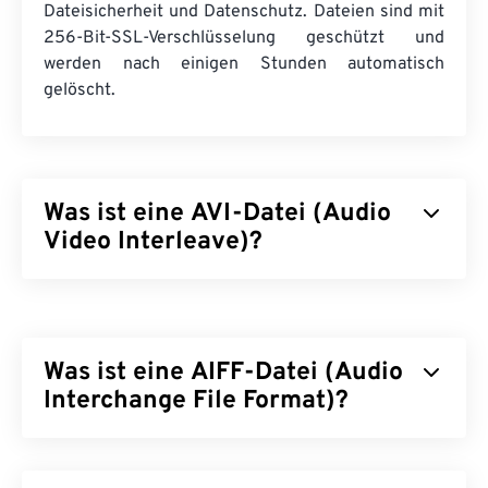
Dateisicherheit und Datenschutz. Dateien sind mit
256-Bit-SSL-Verschlüsselung geschützt und
werden nach einigen Stunden automatisch
gelöscht.
Was ist eine AVI-Datei (Audio
Video Interleave)?
Audio Video Interleave (AVI) ist ein von Microsoft
entwickelter Multimedia-Container. AVI ist ein
Nachfolger des
Resource Interchange File Format
Was ist eine AIFF-Datei (Audio
(RIFF)
. Mithilfe von Drittanbieterprogrammen
unterstützt AVI Kapitel, Untertitel, Menüs,
Interchange File Format)?
Streaming, Anhänge und 3D-Container.
Apple
hat das Audio Interchange File Format (AIFF)
Wie öffnet man eine AVI-Datei?
zur Speicherung hochwertiger digitaler Audiodaten