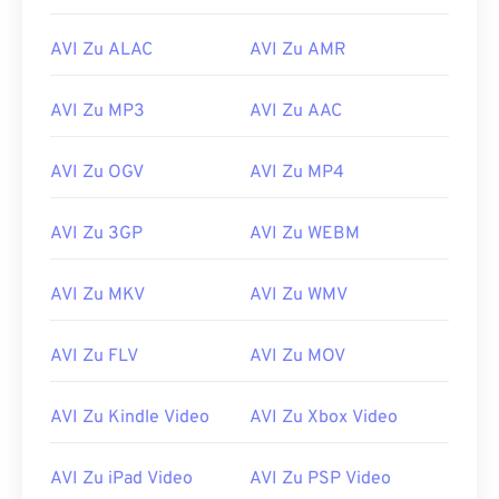
AVI Zu ALAC
AVI Zu AMR
AVI Zu MP3
AVI Zu AAC
00
00
00
00
00
00
00
00
AVI Zu OGV
AVI Zu MP4
00
00
00
00
00
00
00
00
AVI Zu 3GP
AVI Zu WEBM
01
01
01
01
01
01
01
01
02
02
02
02
02
02
02
02
AVI Zu MKV
AVI Zu WMV
03
03
03
03
03
03
03
03
AVI Zu FLV
AVI Zu MOV
04
04
04
04
04
04
04
04
05
05
05
05
05
05
05
05
AVI Zu Kindle Video
AVI Zu Xbox Video
06
06
06
06
06
06
06
06
AVI Zu iPad Video
AVI Zu PSP Video
07
07
07
07
07
07
07
07