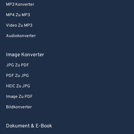
MP3 Konverter
61
61
MP4 Zu MP3
62
62
Video Zu MP3
63
63
Audiokonverter
64
64
65
65
Image Konverter
66
66
JPG Zu PDF
67
67
PDF Zu JPG
68
68
HEIC Zu JPG
69
69
Image Zu PDF
70
70
Bildkonverter
71
71
72
72
Dokument & E-Book
73
73