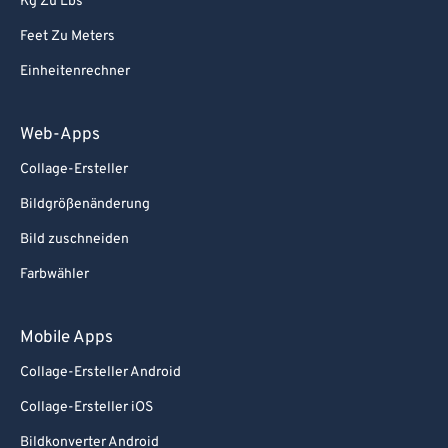
Kg Zu Lbs
87
87
Feet Zu Meters
88
88
Einheitenrechner
89
89
90
90
Web-Apps
91
91
Collage-Ersteller
92
92
Bildgrößenänderung
93
93
Bild zuschneiden
94
94
Farbwähler
95
95
96
96
Mobile Apps
97
97
Collage-Ersteller Android
98
98
Collage-Ersteller iOS
99
99
Bildkonverter Android