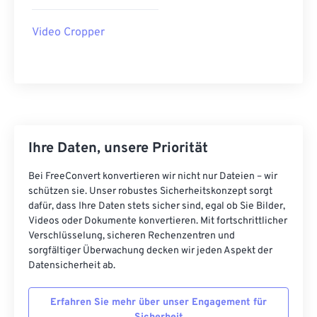
21
21
21
21
21
21
21
21
Video Cropper
22
22
22
22
22
22
22
22
23
23
23
23
23
23
23
23
24
24
24
24
24
24
25
25
25
25
25
25
26
26
26
26
26
26
Ihre Daten, unsere Priorität
27
27
27
27
27
27
Bei FreeConvert konvertieren wir nicht nur Dateien – wir
28
28
28
28
28
28
schützen sie. Unser robustes Sicherheitskonzept sorgt
29
29
29
29
29
29
dafür, dass Ihre Daten stets sicher sind, egal ob Sie Bilder,
Videos oder Dokumente konvertieren. Mit fortschrittlicher
30
30
30
30
30
30
Verschlüsselung, sicheren Rechenzentren und
31
31
31
31
31
31
sorgfältiger Überwachung decken wir jeden Aspekt der
Datensicherheit ab.
32
32
32
32
32
32
33
33
33
33
33
33
Erfahren Sie mehr über unser Engagement für