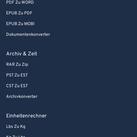
PDF Zu WORD
74
74
EPUB Zu PDF
75
75
EPUB Zu MOBI
76
76
Dokumentenkonverter
77
77
78
78
Archiv & Zeit
79
79
RAR Zu Zip
80
80
PST Zu EST
81
81
CST Zu EST
82
82
Archivkonverter
83
83
84
84
Einheitenrechner
85
85
Lbs Zu Kg
86
86