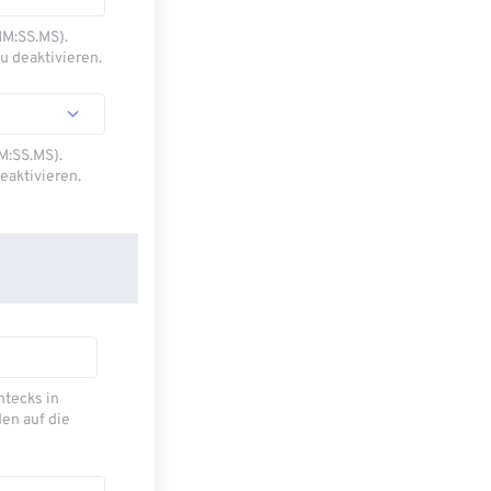
MM:SS.MS).
u deaktivieren.
M:SS.MS).
eaktivieren.
ecks ​​in
en auf die