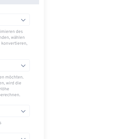
imieren des
nden, wählen
 konvertieren,
sen möchten.
n, wird die
 Höhe
berechnen.
s