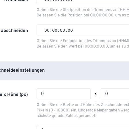
00
00
00
00
Geben Sie die Startposition des Trimmens an (HH:
Belassen Sie die Position bei 00:00:00.00, um es z
01
01
01
01
02
02
02
02
 abschneiden
00
:
00
:
00
.
00
03
03
03
03
00
00
00
00
Geben Sie die Endposition des Trimmens an (HH:M
Belassen Sie den Wert bei 00:00:00.00, um es zu d
04
04
04
04
01
01
01
01
05
05
05
05
02
02
02
02
06
06
06
06
03
03
03
03
hneideeinstellungen
07
07
07
07
04
04
04
04
08
08
08
08
05
05
05
05
x
e x Höhe (px)
09
09
09
09
06
06
06
06
Geben Sie die Breite und Höhe des Zuschneiderecht
10
10
10
10
07
07
07
07
Pixeln (0 - 10000) ein. Ungerade Maßangaben werd
nächste gerade Zahl abgerundet.
11
11
11
11
08
08
08
08
12
12
12
12
09
09
09
09