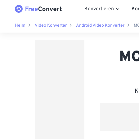
Konvertieren
Ko
Heim
Video Konverter
Android Video Konverter
MO
MO
K