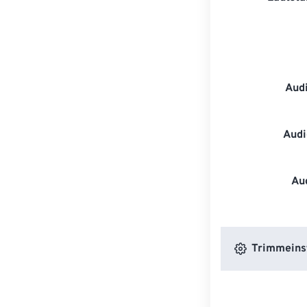
Aud
Audi
Au
Trimmeins