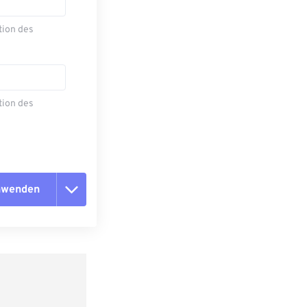
tion des
tion des
anwenden
n zurücksetzen
 anwenden
speichern