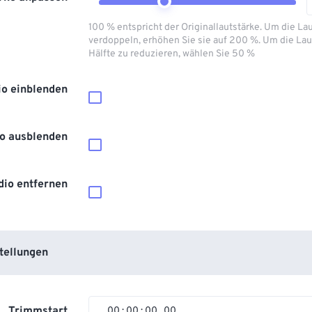
100 % entspricht der Originallautstärke. Um die La
verdoppeln, erhöhen Sie sie auf 200 %. Um die Lau
Hälfte zu reduzieren, wählen Sie 50 %
io einblenden
o ausblenden
dio entfernen
tellungen
Trimmstart
00
:
00
:
00
.
00