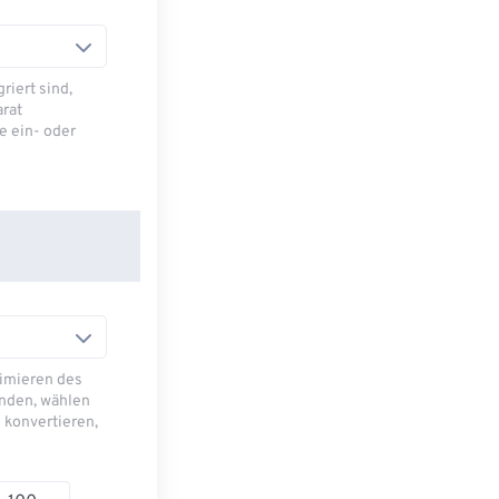
riert sind,
arat
e ein- oder
imieren des
nden, wählen
 konvertieren,