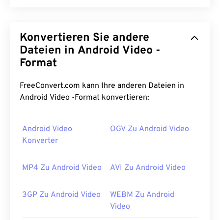
M2TS ist ein Containerdateiformat für
Blu-ray
und
Advanced Video Coding High Definition (
AVCHD
).
Konvertieren Sie andere
Es handelt sich um einen proprietären digitalen
Video- und Filmdateityp, der in der Regel aus
Dateien in Android Video -
verschlüsselten Inhalten auf Blu-ray-Disks für den
Format
privaten Gebrauch besteht. Es unterstützt auch
das Streaming von Inhalten über das Internet.
FreeConvert.com kann Ihre anderen Dateien in
Android Video -Format konvertieren:
Wie öffnet man eine M2TS-Datei?
Zum Öffnen von M2TS stehen mehrere Optionen
Android Video
OGV Zu Android Video
zur Verfügung. Verwenden Sie unter Windows
den
Konverter
VLC Media Player
oder
die Picture Motion Browser
Software
. Verwenden Sie unter Linux oder Mac OS
MP4 Zu Android Video
AVI Zu Android Video
X
den VLC Media Player
. M2TS unterstützt
Kapitel, Untertitel, Metadaten-Tags und Menüs.
3GP Zu Android Video
WEBM Zu Android
Sollten beim Öffnen von M2TS Probleme
Video
auftreten, entfernen Sie die „2“ aus der