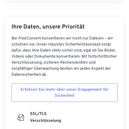
39
39
39
39
39
39
40
40
40
40
40
40
Ihre Daten, unsere Priorität
41
41
41
41
41
41
42
42
42
42
42
42
Bei FreeConvert konvertieren wir nicht nur Dateien – wir
schützen sie. Unser robustes Sicherheitskonzept sorgt
43
43
43
43
43
43
dafür, dass Ihre Daten stets sicher sind, egal ob Sie Bilder,
Videos oder Dokumente konvertieren. Mit fortschrittlicher
44
44
44
44
44
44
Verschlüsselung, sicheren Rechenzentren und
45
45
45
45
45
45
sorgfältiger Überwachung decken wir jeden Aspekt der
Datensicherheit ab.
46
46
46
46
46
46
47
47
47
47
47
47
Erfahren Sie mehr über unser Engagement für
Sicherheit
48
48
48
48
48
48
49
49
49
49
49
49
SSL/TLS
50
50
50
50
50
50
Verschlüsselung
51
51
51
51
51
51