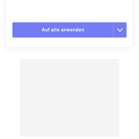
Auf alle anwenden
Alle Optionen zurücksetzen
Aus Vorgabe anwenden
Als Vorgabe speichern