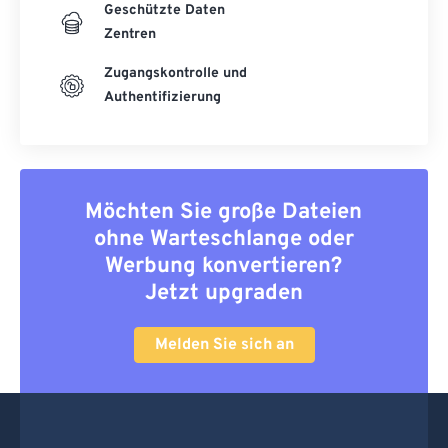
Geschützte Daten
52
52
52
52
52
52
Zentren
53
53
53
53
53
53
Zugangskontrolle und
54
54
54
54
54
54
Authentifizierung
55
55
55
55
55
55
56
56
56
56
56
56
57
57
57
57
57
57
Möchten Sie große Dateien
58
58
58
58
58
58
ohne Warteschlange oder
Werbung konvertieren?
59
59
59
59
59
59
Jetzt upgraden
60
60
61
61
Melden Sie sich an
62
62
63
63
64
64