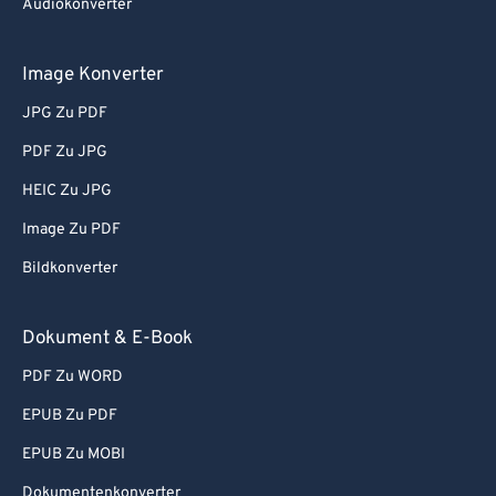
Audiokonverter
78
78
79
79
Image Konverter
80
80
JPG Zu PDF
81
81
PDF Zu JPG
82
82
HEIC Zu JPG
83
83
Image Zu PDF
84
84
Bildkonverter
85
85
86
86
Dokument & E-Book
87
87
PDF Zu WORD
88
88
EPUB Zu PDF
89
89
EPUB Zu MOBI
90
90
Dokumentenkonverter