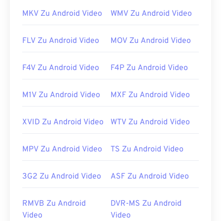
Dateierweiterung, um MTS zu erhalten. Weitere
MKV Zu Android Video
WMV Zu Android Video
Informationen finden Sie im ersten „
Hinweis
“ auf
dieser
Seite
auf LifeWire.com. Alternativ können
FLV Zu Android Video
MOV Zu Android Video
Sie Ihre Software auf die neueste Version
aktualisieren. Dies sollte alle
Kompatibilitätsprobleme beheben.
F4V Zu Android Video
F4P Zu Android Video
Entwickelt von:
Blu-ray Disc Association
M1V Zu Android Video
MXF Zu Android Video
Erstveröffentlichung:
2006
Nützliche Links:
XVID Zu Android Video
WTV Zu Android Video
https://en.wikipedia.org/wiki/.m2ts
MPV Zu Android Video
TS Zu Android Video
https://www.lifewire.com/m2ts-file
3G2 Zu Android Video
ASF Zu Android Video
RMVB Zu Android
DVR-MS Zu Android
Video
Video