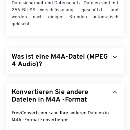
Dateisicherheit und Datenschutz. Dateien sind mit
256-Bit-SSL-Verschlüsselung geschützt und
werden nach einigen Stunden automatisch
gelöscht.
Was ist eine M4A-Datei (MPEG
4 Audio)?
MPEG 4 Audio (M4A) komprimiert und kodiert
Audiodateien mithilfe eines von zwei Kodierungs-
Konvertieren Sie andere
und Dekodieralgorithmen:
Advanced Audio Coding
(AAC)
oder
Apple Lossless Audio Codec (ALAC)
Dateien in M4A -Format
.
M4A-Dateien sind kleiner und gleichzeitig
qualitativ besser als
MP3-
Dateien, mit denen es
FreeConvert.com kann Ihre anderen Dateien in
im
Vergleich
zu allen anderen Audiodateiformaten
M4A -Format konvertieren:
die meisten Ähnlichkeiten aufweist.