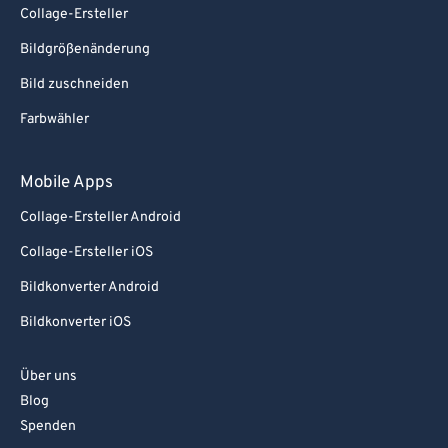
Collage-Ersteller
85
85
Bildgrößenänderung
86
86
Bild zuschneiden
87
87
Farbwähler
88
88
89
89
Mobile Apps
90
90
Collage-Ersteller Android
91
91
Collage-Ersteller iOS
92
92
Bildkonverter Android
93
93
Bildkonverter iOS
94
94
95
95
Über uns
Blog
96
96
Spenden
97
97