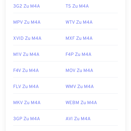
Erstveröffentlichung:
2001
3G2 Zu M4A
TS Zu M4A
Nützliche Links:
MPV Zu M4A
WTV Zu M4A
https://en.wikipedia.org/wiki/MPEG-4_Part_14
https://www.loc.gov/preservation/digital/formats/fdd/
XVID Zu M4A
MXF Zu M4A
M1V Zu M4A
F4P Zu M4A
F4V Zu M4A
MOV Zu M4A
FLV Zu M4A
WMV Zu M4A
MKV Zu M4A
WEBM Zu M4A
3GP Zu M4A
AVI Zu M4A