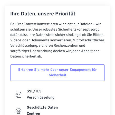
19
19
19
19
19
19
19
19
Ihre Daten, unsere Priorität
20
20
20
20
20
20
20
20
21
21
21
21
21
21
21
21
Bei FreeConvert konvertieren wir nicht nur Dateien – wir
schützen sie. Unser robustes Sicherheitskonzept sorgt
22
22
22
22
22
22
22
22
dafür, dass Ihre Daten stets sicher sind, egal ob Sie Bilder,
Videos oder Dokumente konvertieren. Mit fortschrittlicher
23
23
23
23
23
23
23
23
Verschlüsselung, sicheren Rechenzentren und
24
24
24
24
24
24
sorgfältiger Überwachung decken wir jeden Aspekt der
Datensicherheit ab.
25
25
25
25
25
25
26
26
26
26
26
26
Erfahren Sie mehr über unser Engagement für
Sicherheit
27
27
27
27
27
27
28
28
28
28
28
28
SSL/TLS
29
29
29
29
29
29
Verschlüsselung
30
30
30
30
30
30
Geschützte Daten
31
31
31
31
31
31
Zentren