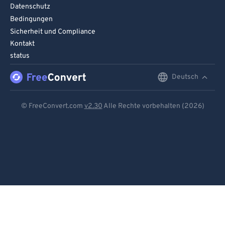
Datenschutz
98
98
Bedingungen
99
99
Sicherheit und Compliance
Kontakt
status
Deutsch
English
Deutsch
© FreeConvert.com
v2.30
Alle Rechte vorbehalten (2026)
Español
Français
Português
Italiano
Dutch
日本語