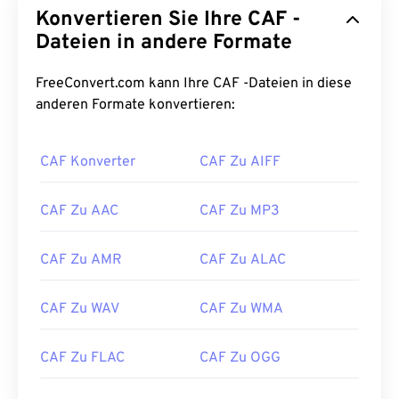
Konvertieren Sie Ihre CAF -
Dateien in andere Formate
FreeConvert.com kann Ihre CAF -Dateien in diese
anderen Formate konvertieren:
CAF Konverter
CAF Zu AIFF
00
00
00
00
00
00
00
00
CAF Zu AAC
CAF Zu MP3
00
00
00
00
00
00
00
00
CAF Zu AMR
CAF Zu ALAC
01
01
01
01
01
01
01
01
02
02
02
02
02
02
02
02
CAF Zu WAV
CAF Zu WMA
03
03
03
03
03
03
03
03
CAF Zu FLAC
CAF Zu OGG
04
04
04
04
04
04
04
04
05
05
05
05
05
05
05
05