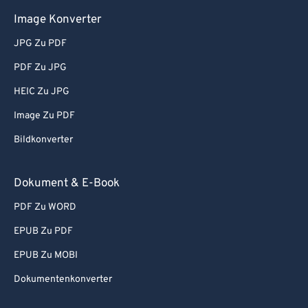
58
58
58
58
58
58
Image Konverter
59
59
59
59
59
59
JPG Zu PDF
60
60
PDF Zu JPG
61
61
HEIC Zu JPG
62
62
Image Zu PDF
63
63
Bildkonverter
64
64
65
65
Dokument & E-Book
66
66
PDF Zu WORD
67
67
EPUB Zu PDF
68
68
EPUB Zu MOBI
69
69
Dokumentenkonverter
70
70