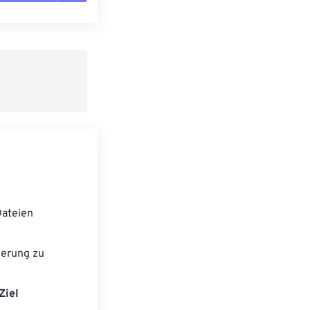
n zurücksetzen
 anwenden
speichern
ateien
ierung zu
Ziel