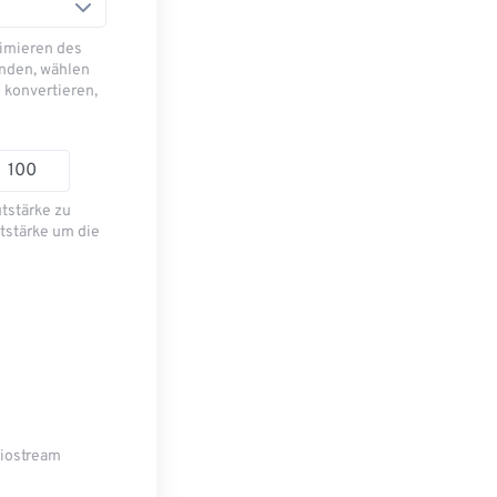
imieren des
nden, wählen
 konvertieren,
utstärke zu
tstärke um die
diostream