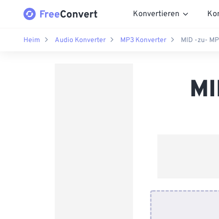
Konvertieren
Ko
Heim
Audio Konverter
MP3 Konverter
MID -zu- MP
MI