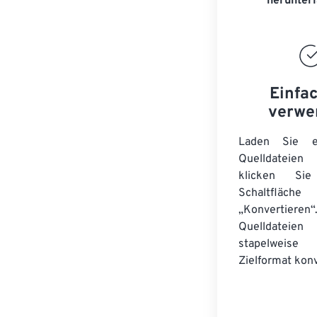
herunter
Einfa
verwe
Laden Sie ei
Quelldateie
klicken Si
Schaltfläche
„Konvertieren“
Quelldateien
stapelwei
Zielformat konv