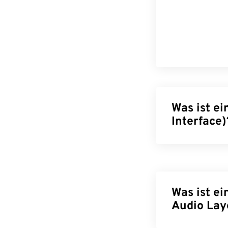
Was ist ei
Interface)
Musical Instrum
zwischen digit
standardisiert
Audiodateitype
Was ist e
Timing, Tonhöh
Audio Laye
Wie öffne