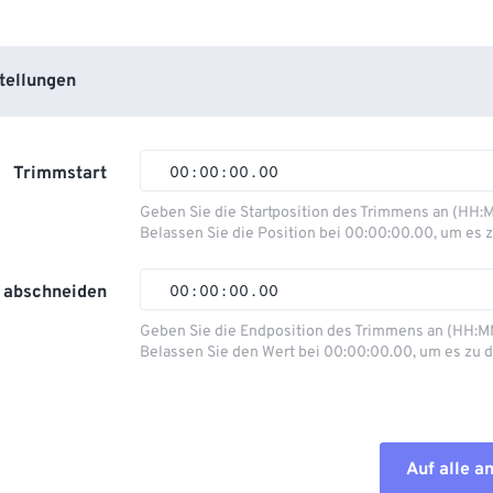
tellungen
Trimmstart
00
:
00
:
00
.
00
Geben Sie die Startposition des Trimmens an (HH:
Belassen Sie die Position bei 00:00:00.00, um es z
00
00
00
00
01
01
01
01
 abschneiden
00
:
00
:
00
.
00
02
02
02
02
Geben Sie die Endposition des Trimmens an (HH:M
Belassen Sie den Wert bei 00:00:00.00, um es zu d
03
03
03
03
00
00
00
00
04
04
04
04
01
01
01
01
05
05
05
05
02
02
02
02
Auf alle 
06
06
06
06
03
03
03
03