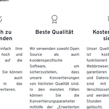
laden“
20
20
20
20
17
17
17
17
21
21
21
21
18
18
18
18
22
22
22
22
19
19
19
19
23
23
23
23
20
20
20
20
ch zu
Beste Qualität
Koste
24
24
24
nden
si
21
21
21
21
25
25
25
22
22
22
22
nfach Ihre
Wir verwenden sowohl Open
Unser Quell
26
26
26
n hoch und
Source als auch
23
23
23
23
ist kos
e auf die
kundenspezifische
funktioni
27
27
27
24
24
24
Software, um
Webbro
28
28
28
25
25
25
. Sie können
sicherzustellen, dass
garantieren 
auch
unsere Konvertierungen
29
29
29
und Datens
26
26
26
se in das
von höchster Qualität sind.
sind mit 
30
30
30
27
27
27
ertieren.
In den meisten Fällen
Verschlüsse
31
31
31
können Sie die
und werden
28
28
28
Konvertierungsparameter
Stunden 
32
32
32
29
29
29
mithilfe der „Erweiterten
gelöscht.