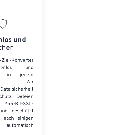
nlos und
cher
-Ziel-Konverter
tenlos und
ert in jedem
wser. Wir
Dateisicherheit
chutz. Dateien
256-Bit-SSL-
lung geschützt
 nach einigen
automatisch