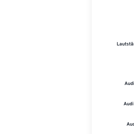
Lautstä
Aud
Audi
Au