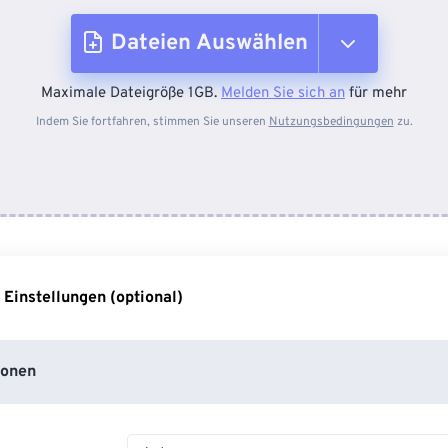
Dateien Auswählen
Maximale Dateigröße 1GB.
Melden Sie sich an
für mehr
Vom Gerät
Indem Sie fortfahren, stimmen Sie unseren
Nutzungsbedingungen
zu.
Von Dropbox
Von Google Drive
 Einstellungen (optional)
Von OneDrive
ionen
Von URL