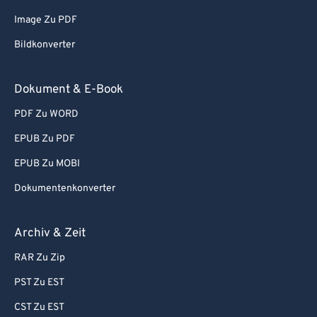
86
86
Image Zu PDF
87
87
Bildkonverter
88
88
89
89
Dokument & E-Book
90
90
PDF Zu WORD
91
91
EPUB Zu PDF
92
92
EPUB Zu MOBI
93
93
Dokumentenkonverter
94
94
95
95
Archiv & Zeit
96
96
RAR Zu Zip
97
97
PST Zu EST
98
98
CST Zu EST
99
99