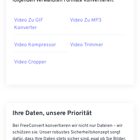
folgenden verwandten Formate konvertieren:
34
34
34
34
34
34
35
35
35
35
35
35
Video Zu GIF
Video Zu MP3
Konverter
36
36
36
36
36
36
37
37
37
37
37
37
Video Kompressor
Video Trimmer
38
38
38
38
38
38
39
39
39
39
39
39
Video Cropper
40
40
40
40
40
40
41
41
41
41
41
41
42
42
42
42
42
42
43
43
43
43
43
43
Ihre Daten, unsere Priorität
44
44
44
44
44
44
45
45
45
45
45
45
Bei FreeConvert konvertieren wir nicht nur Dateien – wir
schützen sie. Unser robustes Sicherheitskonzept sorgt
46
46
46
46
46
46
dafür, dass Ihre Daten stets sicher sind, egal ob Sie Bilder,