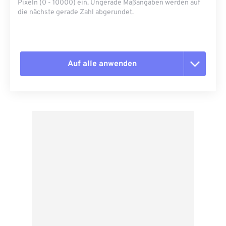
Pixeln (0 - 10000) ein. Ungerade Maßangaben werden auf
die nächste gerade Zahl abgerundet.
Auf alle anwenden
Alle Optionen zurücksetzen
Aus Vorgabe anwenden
Als Vorgabe speichern