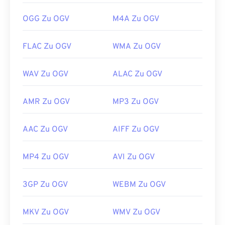
https://en.wikipedia.org/wiki/Ogg
https://www.xiph.org/
OGG Zu OGV
M4A Zu OGV
FLAC Zu OGV
WMA Zu OGV
WAV Zu OGV
ALAC Zu OGV
AMR Zu OGV
MP3 Zu OGV
AAC Zu OGV
AIFF Zu OGV
MP4 Zu OGV
AVI Zu OGV
3GP Zu OGV
WEBM Zu OGV
MKV Zu OGV
WMV Zu OGV