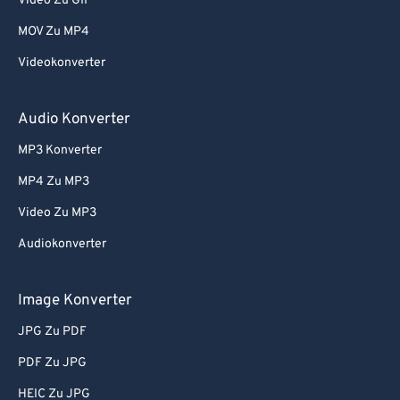
Video Zu GIF
73
73
MOV Zu MP4
74
74
Videokonverter
75
75
76
76
Audio Konverter
77
77
MP3 Konverter
78
78
MP4 Zu MP3
79
79
Video Zu MP3
80
80
Audiokonverter
81
81
82
82
Image Konverter
83
83
JPG Zu PDF
84
84
PDF Zu JPG
85
85
HEIC Zu JPG