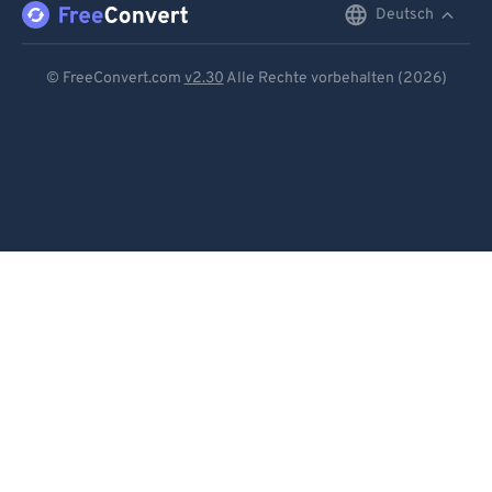
Deutsch
English
Deutsch
© FreeConvert.com
v2.30
Alle Rechte vorbehalten (2026)
Español
Français
Português
Italiano
Dutch
日本語
简体中文
繁體中文
한국어