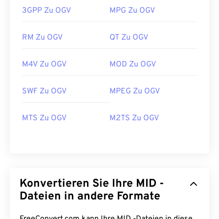
3GPP Zu OGV
MPG Zu OGV
RM Zu OGV
QT Zu OGV
M4V Zu OGV
MOD Zu OGV
00
00
00
00
00
00
00
00
SWF Zu OGV
MPEG Zu OGV
00
00
00
00
00
00
00
00
MTS Zu OGV
M2TS Zu OGV
01
01
01
01
01
01
01
01
02
02
02
02
02
02
02
02
03
03
03
03
03
03
03
03
04
04
04
04
04
04
04
04
Konvertieren Sie Ihre MID -
05
05
05
05
05
05
05
05
Dateien in andere Formate
06
06
06
06
06
06
06
06