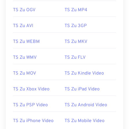
TS Zu OGV
TS Zu MP4
00
00
00
00
00
00
00
00
01
01
01
01
01
01
01
01
TS Zu AVI
TS Zu 3GP
02
02
02
02
02
02
02
02
03
03
03
03
03
03
03
03
TS Zu WEBM
TS Zu MKV
04
04
04
04
04
04
04
04
TS Zu WMV
TS Zu FLV
05
05
05
05
05
05
05
05
06
06
06
06
06
06
06
06
TS Zu MOV
TS Zu Kindle Video
07
07
07
07
07
07
07
07
TS Zu Xbox Video
TS Zu iPad Video
08
08
08
08
08
08
08
08
09
09
09
09
09
09
09
09
TS Zu PSP Video
TS Zu Android Video
10
10
10
10
10
10
10
10
11
11
11
11
11
11
11
11
TS Zu iPhone Video
TS Zu Mobile Video