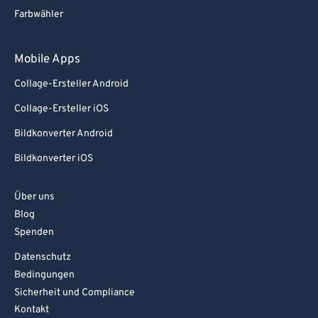
Farbwähler
92
92
93
93
Mobile Apps
94
94
Collage-Ersteller Android
95
95
Collage-Ersteller iOS
96
96
Bildkonverter Android
97
97
Bildkonverter iOS
98
98
99
99
Über uns
Blog
Spenden
Datenschutz
Bedingungen
Sicherheit und Compliance
Kontakt