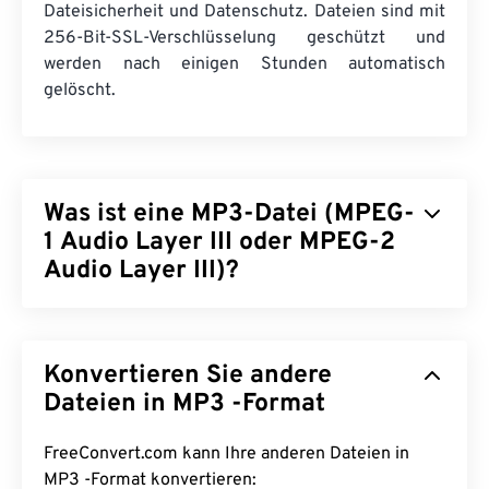
Dateisicherheit und Datenschutz. Dateien sind mit
256-Bit-SSL-Verschlüsselung geschützt und
werden nach einigen Stunden automatisch
gelöscht.
Was ist eine MP3-Datei (MPEG-
1 Audio Layer III oder MPEG-2
Audio Layer III)?
MPEG-1 Audio Layer III bzw. MPEG-2 Audio Layer
III (MP3) ist ein digitales Audiocodierungsformat,
Konvertieren Sie andere
das zum
Komprimieren einer Tonfolge
in eine sehr
kleine Datei verwendet wird, um die digitale
Dateien in MP3 -Format
Speicherung und Übertragung zu ermöglichen.
MP3-Dateien sind die am häufigsten verwendete
FreeConvert.com kann Ihre anderen Dateien in
Audiodatei für Verbraucher. Aufgrund ihrer
MP3 -Format konvertieren: