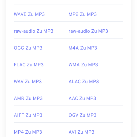
der Ransomware TeslaCrypt 3.0 verschlüsselte
Datei
. Dabei handelt es sich um Schadsoftware,
WAVE Zu MP3
MP2 Zu MP3
die Lösegeld in Bitcoins forderte, inzwischen aber
glücklicherweise deaktiviert ist und keine
Bedrohung mehr darstellt.
raw-audio Zu MP3
raw-audio Zu MP3
Entwickelt von:
ISO
/
IEC
,
Moving Pictures
Experts Group
OGG Zu MP3
M4A Zu MP3
Erstveröffentlichung:
1993
FLAC Zu MP3
WMA Zu MP3
Nützliche Links:
https://en.wikipedia.org/wiki/MP3
WAV Zu MP3
ALAC Zu MP3
https://mpeg.chiariglione.org/standards/mpeg-
a/music-player-application-format.html
AMR Zu MP3
AAC Zu MP3
AIFF Zu MP3
OGV Zu MP3
MP4 Zu MP3
AVI Zu MP3