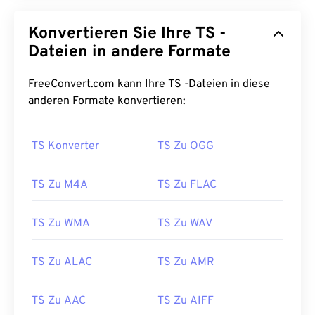
Konvertieren Sie Ihre TS -
Dateien in andere Formate
FreeConvert.com kann Ihre TS -Dateien in diese
anderen Formate konvertieren:
TS Konverter
TS Zu OGG
TS Zu M4A
TS Zu FLAC
TS Zu WMA
TS Zu WAV
TS Zu ALAC
TS Zu AMR
00
00
00
00
00
00
00
00
TS Zu AAC
TS Zu AIFF