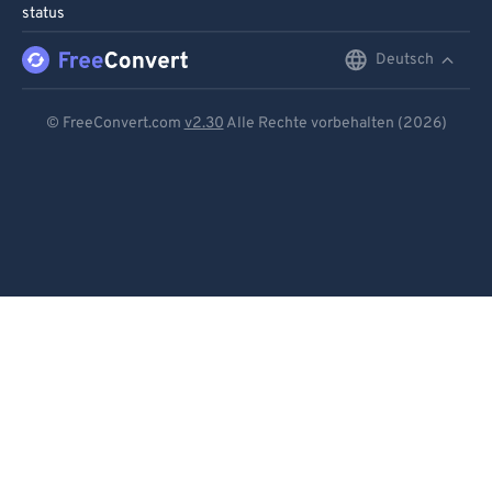
status
Deutsch
English
Deutsch
© FreeConvert.com
v2.30
Alle Rechte vorbehalten (2026)
Español
Français
Português
Italiano
Dutch
日本語
简体中文
繁體中文