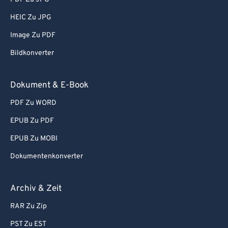
65
65
HEIC Zu JPG
66
66
Image Zu PDF
67
67
Bildkonverter
68
68
69
69
Dokument & E-Book
70
70
PDF Zu WORD
71
71
EPUB Zu PDF
72
72
EPUB Zu MOBI
73
73
Dokumentenkonverter
74
74
75
75
Archiv & Zeit
76
76
RAR Zu Zip
77
77
PST Zu EST