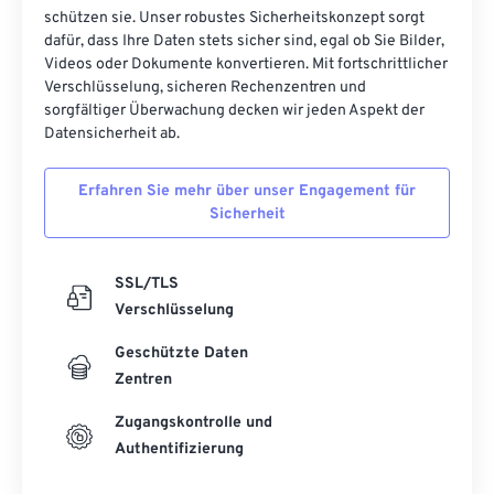
schützen sie. Unser robustes Sicherheitskonzept sorgt
26
26
26
26
26
26
dafür, dass Ihre Daten stets sicher sind, egal ob Sie Bilder,
Videos oder Dokumente konvertieren. Mit fortschrittlicher
27
27
27
27
27
27
Verschlüsselung, sicheren Rechenzentren und
28
28
28
28
28
28
sorgfältiger Überwachung decken wir jeden Aspekt der
Datensicherheit ab.
29
29
29
29
29
29
30
30
30
30
30
30
Erfahren Sie mehr über unser Engagement für
Sicherheit
31
31
31
31
31
31
32
32
32
32
32
32
SSL/TLS
33
33
33
33
33
33
Verschlüsselung
34
34
34
34
34
34
Geschützte Daten
35
35
35
35
35
35
Zentren
36
36
36
36
36
36
Zugangskontrolle und
37
37
37
37
37
37
Authentifizierung
38
38
38
38
38
38