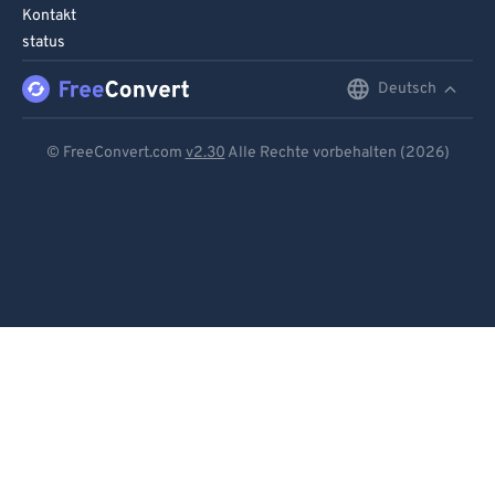
Kontakt
status
Deutsch
English
Deutsch
© FreeConvert.com
v2.30
Alle Rechte vorbehalten (2026)
Español
Français
Português
Italiano
Dutch
日本語
简体中文