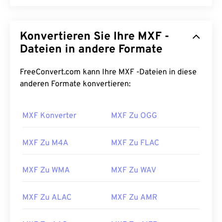
Konvertieren Sie Ihre MXF -
Dateien in andere Formate
FreeConvert.com kann Ihre MXF -Dateien in diese
anderen Formate konvertieren:
MXF Konverter
MXF Zu OGG
MXF Zu M4A
MXF Zu FLAC
MXF Zu WMA
MXF Zu WAV
MXF Zu ALAC
MXF Zu AMR
00
00
00
00
00
00
00
00