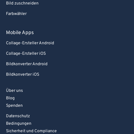
Bild zuschneiden
91
91
Farbwähler
92
92
93
93
Mobile Apps
94
94
Collage-Ersteller Android
95
95
Collage-Ersteller iOS
96
96
Bildkonverter Android
97
97
Bildkonverter iOS
98
98
99
99
Über uns
Blog
Spenden
Datenschutz
Bedingungen
Sicherheit und Compliance