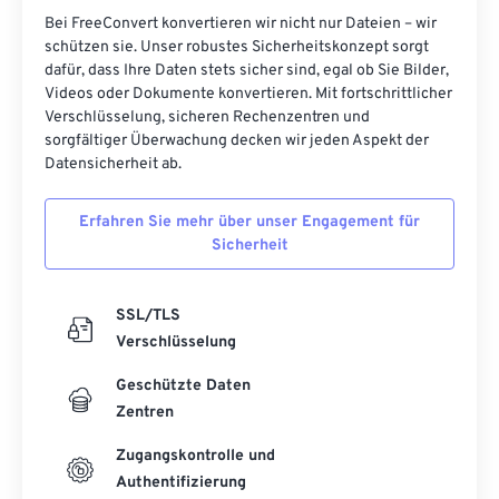
25
25
25
25
25
25
Bei FreeConvert konvertieren wir nicht nur Dateien – wir
schützen sie. Unser robustes Sicherheitskonzept sorgt
26
26
26
26
26
26
dafür, dass Ihre Daten stets sicher sind, egal ob Sie Bilder,
27
27
27
27
27
27
Videos oder Dokumente konvertieren. Mit fortschrittlicher
Verschlüsselung, sicheren Rechenzentren und
28
28
28
28
28
28
sorgfältiger Überwachung decken wir jeden Aspekt der
29
29
29
29
29
29
Datensicherheit ab.
30
30
30
30
30
30
Erfahren Sie mehr über unser Engagement für
31
31
31
31
31
31
Sicherheit
32
32
32
32
32
32
33
33
33
33
33
33
SSL/TLS
Verschlüsselung
34
34
34
34
34
34
Geschützte Daten
35
35
35
35
35
35
Zentren
36
36
36
36
36
36
Zugangskontrolle und
37
37
37
37
37
37
Authentifizierung