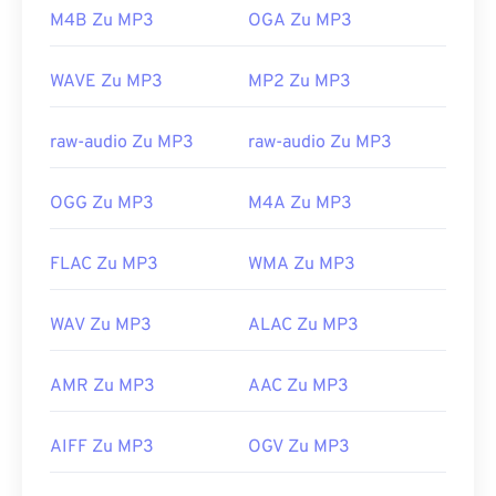
Datei „Masterpoint Green Points Data“
und
die mit
M4B Zu MP3
OGA Zu MP3
der Ransomware TeslaCrypt 3.0 verschlüsselte
Datei
. Dabei handelt es sich um Schadsoftware,
WAVE Zu MP3
MP2 Zu MP3
die Lösegeld in Bitcoins forderte, inzwischen aber
glücklicherweise deaktiviert ist und keine
Bedrohung mehr darstellt.
raw-audio Zu MP3
raw-audio Zu MP3
Entwickelt von:
ISO
/
IEC
,
Moving Pictures
Experts Group
OGG Zu MP3
M4A Zu MP3
Erstveröffentlichung:
1993
FLAC Zu MP3
WMA Zu MP3
Nützliche Links:
https://en.wikipedia.org/wiki/MP3
WAV Zu MP3
ALAC Zu MP3
https://mpeg.chiariglione.org/standards/mpeg-
a/music-player-application-format.html
AMR Zu MP3
AAC Zu MP3
AIFF Zu MP3
OGV Zu MP3