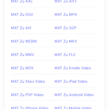
MXF Zu AAC
MXF Zu AIFF
00
00
00
00
00
00
00
00
MXF Zu OGV
MXF Zu MP4
01
01
01
01
01
01
01
01
MXF Zu AVI
MXF Zu 3GP
02
02
02
02
02
02
02
02
03
03
03
03
03
03
03
03
MXF Zu WEBM
MXF Zu MKV
04
04
04
04
04
04
04
04
MXF Zu WMV
MXF Zu FLV
05
05
05
05
05
05
05
05
06
06
06
06
06
06
06
06
MXF Zu MOV
MXF Zu Kindle Video
07
07
07
07
07
07
07
07
08
08
08
08
08
08
08
08
MXF Zu Xbox Video
MXF Zu iPad Video
09
09
09
09
09
09
09
09
MXF Zu PSP Video
MXF Zu Android Video
10
10
10
10
10
10
10
10
11
11
11
11
11
11
11
11
MXF Zu iPhone Video
MXF Zu Mobile Video