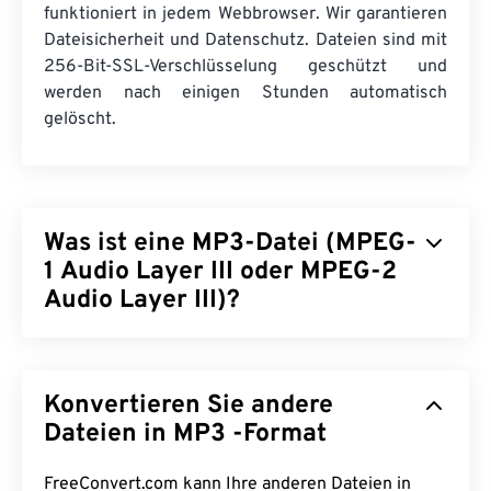
funktioniert in jedem Webbrowser. Wir garantieren
Dateisicherheit und Datenschutz. Dateien sind mit
256-Bit-SSL-Verschlüsselung geschützt und
werden nach einigen Stunden automatisch
gelöscht.
Was ist eine MP3-Datei (MPEG-
1 Audio Layer III oder MPEG-2
Audio Layer III)?
MPEG-1 Audio Layer III bzw. MPEG-2 Audio Layer
III (MP3) ist ein digitales Audiocodierungsformat,
Konvertieren Sie andere
das zum
Komprimieren einer Tonfolge
in eine sehr
kleine Datei verwendet wird, um die digitale
Dateien in MP3 -Format
Speicherung und Übertragung zu ermöglichen.
MP3-Dateien sind die am häufigsten verwendete
FreeConvert.com kann Ihre anderen Dateien in