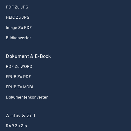
PDF Zu JPG
65
65
66
66
HEIC Zu JPG
67
67
Image Zu PDF
68
68
Bildkonverter
69
69
Dokument & E-Book
70
70
PDF Zu WORD
71
71
EPUB Zu PDF
72
72
73
73
EPUB Zu MOBI
74
74
Dokumentenkonverter
75
75
Archiv & Zeit
76
76
RAR Zu Zip
77
77