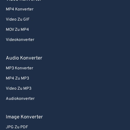
52
52
52
52
52
52
MP4 Konverter
53
53
53
53
53
53
Video Zu GIF
54
54
54
54
54
54
MOV Zu MP4
55
55
55
55
55
55
Videokonverter
56
56
56
56
56
56
Audio Konverter
57
57
57
57
57
57
MP3 Konverter
58
58
58
58
58
58
59
59
59
59
59
59
MP4 Zu MP3
60
60
Video Zu MP3
61
61
Audiokonverter
62
62
Image Konverter
63
63
JPG Zu PDF
64
64