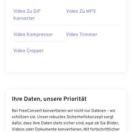
34
34
34
34
34
34
Video Zu GIF
Video Zu MP3
35
35
35
35
35
35
Konverter
36
36
36
36
36
36
37
37
37
37
37
37
Video Kompressor
Video Trimmer
38
38
38
38
38
38
Video Cropper
39
39
39
39
39
39
40
40
40
40
40
40
41
41
41
41
41
41
42
42
42
42
42
42
43
43
43
43
43
43
Ihre Daten, unsere Priorität
44
44
44
44
44
44
Bei FreeConvert konvertieren wir nicht nur Dateien – wir
45
45
45
45
45
45
schützen sie. Unser robustes Sicherheitskonzept sorgt
46
46
46
46
46
46
dafür, dass Ihre Daten stets sicher sind, egal ob Sie Bilder,
Videos oder Dokumente konvertieren. Mit fortschrittlicher