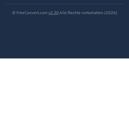
Deutsch
© FreeConvert.com
v2.30
Alle Rechte vorbehalten (2026)
Español
Français
Português
Italiano
Dutch
日本語
简体中文
繁體中文
한국어
Svenska