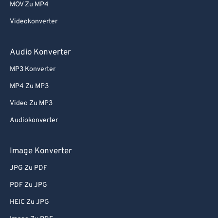
MOV Zu MP4
74
74
Videokonverter
75
75
76
76
Audio Konverter
77
77
MP3 Konverter
78
78
MP4 Zu MP3
79
79
Video Zu MP3
80
80
Audiokonverter
81
81
82
82
Image Konverter
83
83
JPG Zu PDF
84
84
PDF Zu JPG
85
85
HEIC Zu JPG
86
86