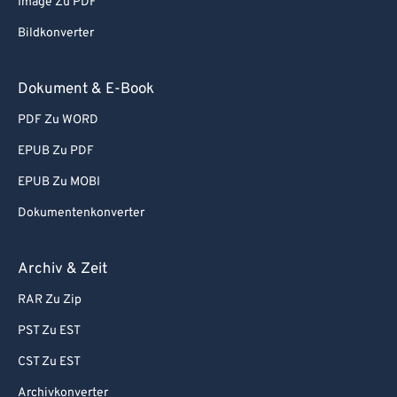
Image Zu PDF
87
87
Bildkonverter
88
88
89
89
Dokument & E-Book
90
90
PDF Zu WORD
91
91
EPUB Zu PDF
92
92
EPUB Zu MOBI
93
93
Dokumentenkonverter
94
94
95
95
Archiv & Zeit
96
96
RAR Zu Zip
97
97
PST Zu EST
98
98
CST Zu EST
99
99
Archivkonverter