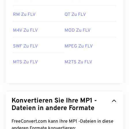
RM Zu FLV
QT Zu FLV
M4V Zu FLV
MOD Zu FLV
00
00
00
00
00
00
00
00
SWF Zu FLV
MPEG Zu FLV
00
00
00
00
00
00
00
00
MTS Zu FLV
M2TS Zu FLV
01
01
01
01
01
01
01
01
02
02
02
02
02
02
02
02
03
03
03
03
03
03
03
03
04
04
04
04
04
04
04
04
Konvertieren Sie Ihre MP1 -
05
05
05
05
05
05
05
05
Dateien in andere Formate
06
06
06
06
06
06
06
06
FreeConvert.com kann Ihre MP1 -Dateien in diese
07
07
07
07
07
07
07
07
anderen Formate konvertieren: