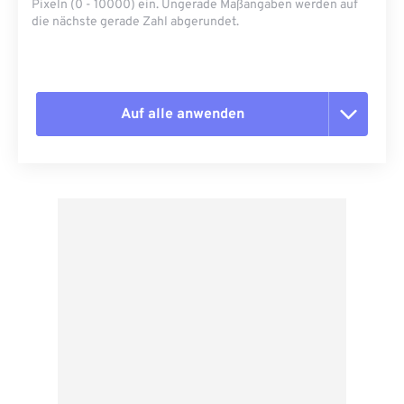
Pixeln (0 - 10000) ein. Ungerade Maßangaben werden auf
die nächste gerade Zahl abgerundet.
Auf alle anwenden
Alle Optionen zurücksetzen
Aus Vorgabe anwenden
Als Vorgabe speichern