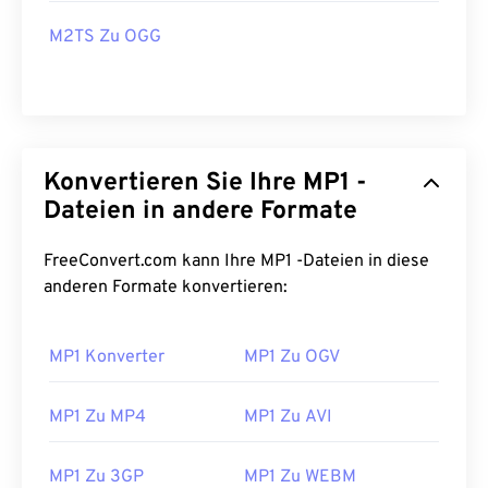
M2TS Zu OGG
Konvertieren Sie Ihre MP1 -
Dateien in andere Formate
FreeConvert.com kann Ihre MP1 -Dateien in diese
anderen Formate konvertieren:
00
00
00
00
00
00
00
00
MP1 Konverter
MP1 Zu OGV
00
00
00
00
00
00
00
00
MP1 Zu MP4
MP1 Zu AVI
01
01
01
01
01
01
01
01
02
02
02
02
02
02
02
02
MP1 Zu 3GP
MP1 Zu WEBM