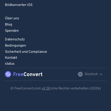
95
95
Bildkonverter iOS
96
96
Über uns
97
97
Blog
98
98
Spenden
99
99
Datenschutz
Bedingungen
Sicherheit und Compliance
Kontakt
status
Deutsch
English
Deutsch
© FreeConvert.com
v2.30
Alle Rechte vorbehalten (2026)
Español
Français