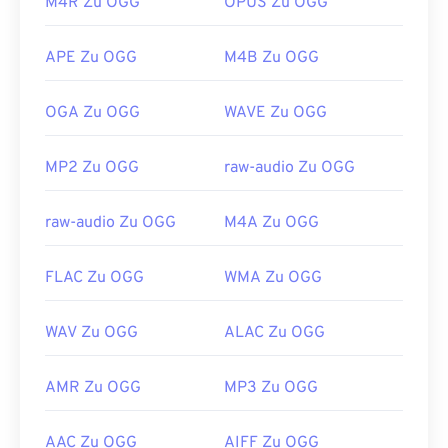
https://mpeg.chiariglione.org/standards/mpeg-
M4R Zu OGG
OPUS Zu OGG
Entwickelt von:
Xiph.Org Foundation
1.html
Erstveröffentlichung:
2000
APE Zu OGG
M4B Zu OGG
Nützliche Links:
OGA Zu OGG
WAVE Zu OGG
https://en.wikipedia.org/wiki/Ogg
https://xiph.org/vorbis/
MP2 Zu OGG
raw-audio Zu OGG
raw-audio Zu OGG
M4A Zu OGG
FLAC Zu OGG
WMA Zu OGG
WAV Zu OGG
ALAC Zu OGG
AMR Zu OGG
MP3 Zu OGG
AAC Zu OGG
AIFF Zu OGG