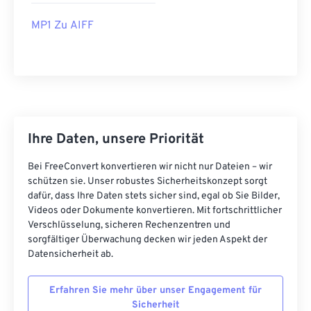
16
16
16
16
16
16
16
16
MP1 Zu AIFF
17
17
17
17
17
17
17
17
18
18
18
18
18
18
18
18
19
19
19
19
19
19
19
19
20
20
20
20
20
20
20
20
21
21
21
21
21
21
21
21
Ihre Daten, unsere Priorität
22
22
22
22
22
22
22
22
Bei FreeConvert konvertieren wir nicht nur Dateien – wir
23
23
23
23
23
23
23
23
schützen sie. Unser robustes Sicherheitskonzept sorgt
dafür, dass Ihre Daten stets sicher sind, egal ob Sie Bilder,
24
24
24
24
24
24
Videos oder Dokumente konvertieren. Mit fortschrittlicher
25
25
25
25
25
25
Verschlüsselung, sicheren Rechenzentren und
sorgfältiger Überwachung decken wir jeden Aspekt der
26
26
26
26
26
26
Datensicherheit ab.
27
27
27
27
27
27
Erfahren Sie mehr über unser Engagement für
28
28
28
28
28
28
Sicherheit