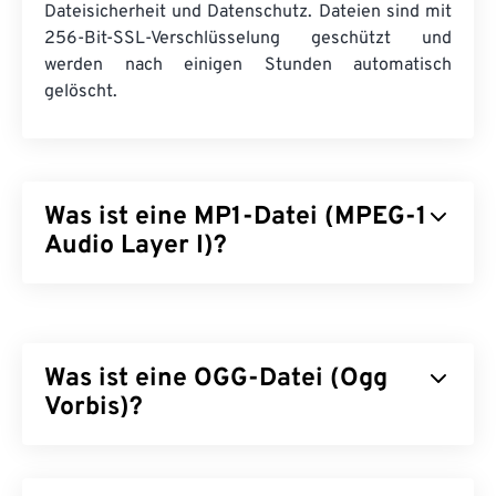
Dateisicherheit und Datenschutz. Dateien sind mit
256-Bit-SSL-Verschlüsselung geschützt und
werden nach einigen Stunden automatisch
gelöscht.
Was ist eine MP1-Datei (MPEG-1
Audio Layer I)?
MPEG-1 Audio Layer 1 (MP1) ist eine frühere,
einfachere Version des
MPEG-
Audiostandards.
MP1 ist größtenteils veraltet, wird aber weiterhin
Was ist eine OGG-Datei (Ogg
unterstützt. MP1 war Teil des
Digital Compact
Cassette
Vorbis)?
-Formats. Fast alle MP1-Dateien wurden
durch die neueren Dateiformate
MPEG-1 Audio
Layer II (MP2)
und
MPEG-1 Audio Layer III bzw.
Ogg Vorbis (OGG) ist eine Datei, die die Ogg
MPEG-2 Audio Layer III (MP3)
ersetzt.
Vorbis-Komprimierung verwendet. OGG ist ein