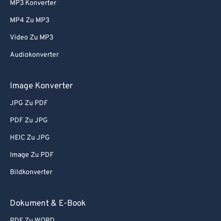
MP3 Konverter
56
56
56
56
56
56
MP4 Zu MP3
57
57
57
57
57
57
Video Zu MP3
58
58
58
58
58
58
Audiokonverter
59
59
59
59
59
59
60
60
Image Konverter
61
61
JPG Zu PDF
62
62
PDF Zu JPG
63
63
HEIC Zu JPG
64
64
Image Zu PDF
65
65
Bildkonverter
66
66
67
67
Dokument & E-Book
68
68
PDF Zu WORD