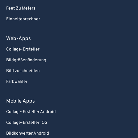
82
82
Feet Zu Meters
83
83
Einheitenrechner
84
84
85
85
Web-Apps
86
86
Collage-Ersteller
87
87
Bildgrößenänderung
88
88
Bild zuschneiden
89
89
Farbwähler
90
90
91
91
Mobile Apps
92
92
Collage-Ersteller Android
93
93
Collage-Ersteller iOS
94
94
Bildkonverter Android