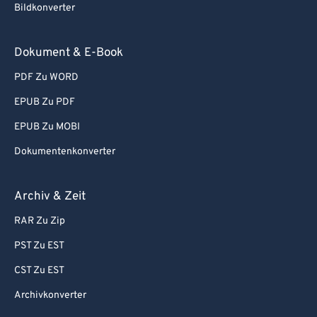
87
87
Bildkonverter
88
88
89
89
Dokument & E-Book
90
90
PDF Zu WORD
91
91
EPUB Zu PDF
92
92
EPUB Zu MOBI
93
93
Dokumentenkonverter
94
94
95
95
Archiv & Zeit
96
96
RAR Zu Zip
97
97
PST Zu EST
98
98
CST Zu EST
99
99
Archivkonverter