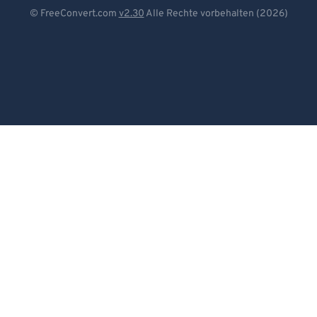
Deutsch
© FreeConvert.com
v2.30
Alle Rechte vorbehalten (2026)
Español
Français
Português
Italiano
Dutch
日本語
简体中文
繁體中文
한국어
Svenska