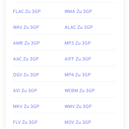
Nützliche Links:
FLAC Zu 3GP
WMA Zu 3GP
https://en.wikipedia.org/wiki/3GP_and_3G2
https://www.3gpp.org/
WAV Zu 3GP
ALAC Zu 3GP
AMR Zu 3GP
MP3 Zu 3GP
AAC Zu 3GP
AIFF Zu 3GP
OGV Zu 3GP
MP4 Zu 3GP
AVI Zu 3GP
WEBM Zu 3GP
MKV Zu 3GP
WMV Zu 3GP
FLV Zu 3GP
MOV Zu 3GP