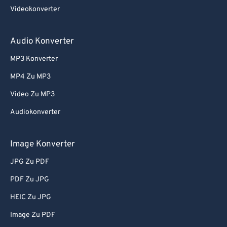
74
74
Videokonverter
75
75
76
76
Audio Konverter
77
77
MP3 Konverter
78
78
MP4 Zu MP3
79
79
Video Zu MP3
80
80
Audiokonverter
81
81
82
82
Image Konverter
83
83
JPG Zu PDF
84
84
PDF Zu JPG
85
85
HEIC Zu JPG
86
86
Image Zu PDF