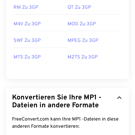
RM Zu 3GP
QT Zu 3GP
M4V Zu 3GP
MOD Zu 3GP
00
00
00
00
00
00
00
00
SWF Zu 3GP
MPEG Zu 3GP
00
00
00
00
00
00
00
00
MTS Zu 3GP
M2TS Zu 3GP
01
01
01
01
01
01
01
01
02
02
02
02
02
02
02
02
03
03
03
03
03
03
03
03
04
04
04
04
04
04
04
04
Konvertieren Sie Ihre MP1 -
Dateien in andere Formate
05
05
05
05
05
05
05
05
06
06
06
06
06
06
06
06
FreeConvert.com kann Ihre MP1 -Dateien in diese
anderen Formate konvertieren:
07
07
07
07
07
07
07
07