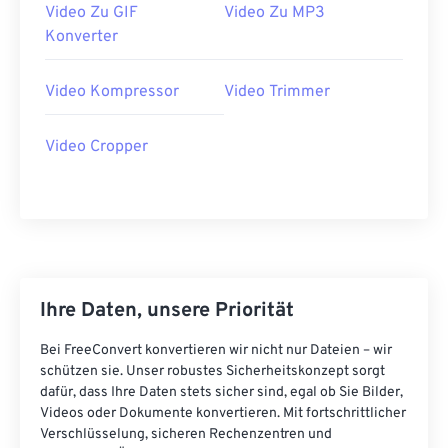
Video Zu GIF
Video Zu MP3
35
35
35
35
35
35
Konverter
36
36
36
36
36
36
Video Kompressor
Video Trimmer
37
37
37
37
37
37
38
38
38
38
38
38
Video Cropper
39
39
39
39
39
39
40
40
40
40
40
40
41
41
41
41
41
41
42
42
42
42
42
42
43
43
43
43
43
43
Ihre Daten, unsere Priorität
44
44
44
44
44
44
Bei FreeConvert konvertieren wir nicht nur Dateien – wir
45
45
45
45
45
45
schützen sie. Unser robustes Sicherheitskonzept sorgt
dafür, dass Ihre Daten stets sicher sind, egal ob Sie Bilder,
46
46
46
46
46
46
Videos oder Dokumente konvertieren. Mit fortschrittlicher
Verschlüsselung, sicheren Rechenzentren und
47
47
47
47
47
47