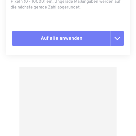
Pixeln (0 - 10000) ein. Ungerade Maßangaben werden auf
die nächste gerade Zahl abgerundet.
Auf alle anwenden
Alle Optionen zurücksetzen
Aus Vorgabe anwenden
Als Vorgabe speichern