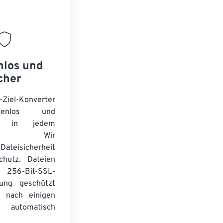
nlos und
cher
-Ziel-Konverter
tenlos und
ert in jedem
wser. Wir
Dateisicherheit
chutz. Dateien
256-Bit-SSL-
lung geschützt
 nach einigen
automatisch