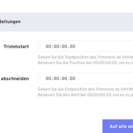
tellungen
Trimmstart
00
:
00
:
00
.
00
Geben Sie die Startposition des Trimmens an (HH:
Belassen Sie die Position bei 00:00:00.00, um es z
00
00
00
00
01
01
01
01
 abschneiden
00
:
00
:
00
.
00
02
02
02
02
Geben Sie die Endposition des Trimmens an (HH:M
Belassen Sie den Wert bei 00:00:00.00, um es zu d
03
03
03
03
00
00
00
00
04
04
04
04
01
01
01
01
05
05
05
05
02
02
02
02
Auf alle 
06
06
06
06
03
03
03
03