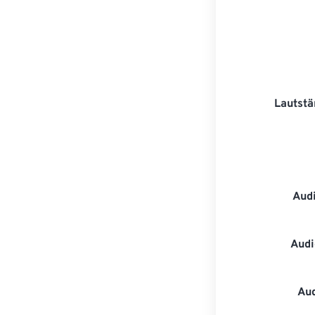
Lautstä
Aud
Audi
Au