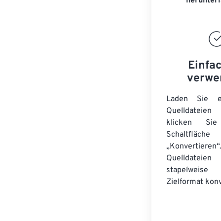
herunter
Einfa
verwe
Laden Sie ei
Quelldateie
klicken Si
Schaltfläche
„Konvertieren“
Quelldateien
stapelwei
Zielformat konv