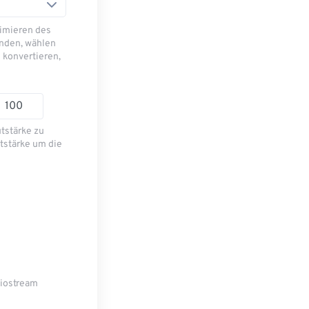
imieren des
nden, wählen
 konvertieren,
utstärke zu
tstärke um die
diostream