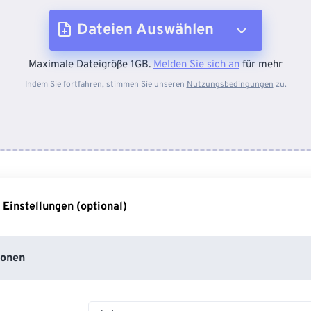
Dateien Auswählen
Maximale Dateigröße 1GB.
Melden Sie sich an
für mehr
Vom Gerät
Indem Sie fortfahren, stimmen Sie unseren
Nutzungsbedingungen
zu.
Von Dropbox
Von Google Drive
 Einstellungen (optional)
Von OneDrive
ionen
Von URL