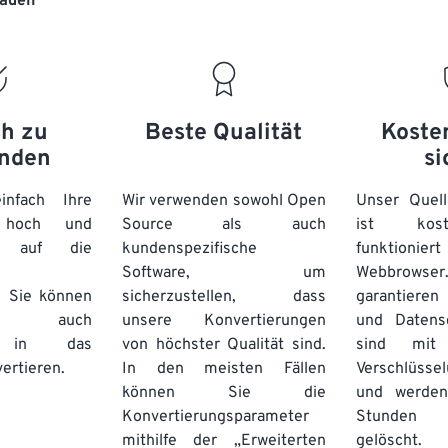
laden“
20
20
20
20
17
17
17
17
21
21
21
21
18
18
18
18
22
22
22
22
19
19
19
19
23
23
23
23
20
20
20
20
ch zu
Beste Qualität
Koste
24
24
24
nden
si
21
21
21
21
25
25
25
22
22
22
22
nfach Ihre
Wir verwenden sowohl Open
Unser Quell
26
26
26
n hoch und
Source als auch
23
23
23
23
ist kos
e auf die
kundenspezifische
funktioni
27
27
27
24
24
24
Software, um
Webbro
28
28
28
25
25
25
. Sie können
sicherzustellen, dass
garantieren 
auch
unsere Konvertierungen
29
29
29
und Datens
26
26
26
se in das
von höchster Qualität sind.
sind mit 
30
30
30
27
27
27
ertieren.
In den meisten Fällen
Verschlüsse
31
31
31
können Sie die
und werden
28
28
28
Konvertierungsparameter
Stunden 
32
32
32
29
29
29
mithilfe der „Erweiterten
gelöscht.