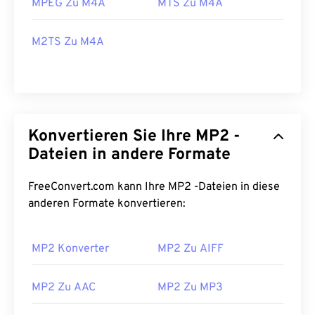
MPEG Zu M4A
MTS Zu M4A
M2TS Zu M4A
Konvertieren Sie Ihre MP2 -
Dateien in andere Formate
FreeConvert.com kann Ihre MP2 -Dateien in diese
anderen Formate konvertieren:
00
00
00
00
00
00
00
00
MP2 Konverter
MP2 Zu AIFF
00
00
00
00
00
00
00
00
MP2 Zu AAC
MP2 Zu MP3
01
01
01
01
01
01
01
01