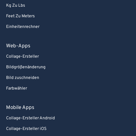
Kg Zu Lbs
82
82
Feet Zu Meters
83
83
Einheitenrechner
84
84
85
85
Web-Apps
86
86
Collage-Ersteller
87
87
Bildgrößenänderung
88
88
Bild zuschneiden
89
89
Farbwähler
90
90
91
91
Mobile Apps
92
92
Collage-Ersteller Android
93
93
Collage-Ersteller iOS
94
94