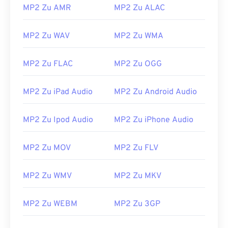
02
02
02
02
02
02
02
02
MP2 Zu AMR
MP2 Zu ALAC
03
03
03
03
03
03
03
03
04
04
04
04
04
04
04
04
MP2 Zu WAV
MP2 Zu WMA
05
05
05
05
05
05
05
05
MP2 Zu FLAC
MP2 Zu OGG
06
06
06
06
06
06
06
06
07
07
07
07
07
07
07
07
MP2 Zu iPad Audio
MP2 Zu Android Audio
08
08
08
08
08
08
08
08
MP2 Zu Ipod Audio
MP2 Zu iPhone Audio
09
09
09
09
09
09
09
09
10
10
10
10
10
10
10
10
MP2 Zu MOV
MP2 Zu FLV
11
11
11
11
11
11
11
11
12
12
12
12
12
12
12
12
MP2 Zu WMV
MP2 Zu MKV
13
13
13
13
13
13
13
13
MP2 Zu WEBM
MP2 Zu 3GP
14
14
14
14
14
14
14
14
15
15
15
15
15
15
15
15