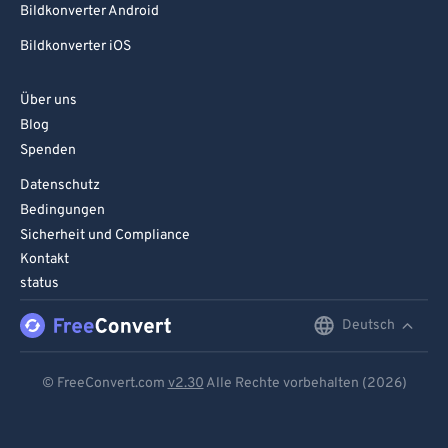
Bildkonverter Android
95
95
Bildkonverter iOS
96
96
97
97
Über uns
Blog
98
98
Spenden
99
99
Datenschutz
Bedingungen
Sicherheit und Compliance
Kontakt
status
Deutsch
English
Deutsch
© FreeConvert.com
v2.30
Alle Rechte vorbehalten (2026)
Español