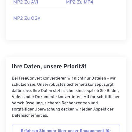
MP2 Zu AVI
MP2 Zu MP4
16
16
16
16
16
16
16
16
MP2 Zu OGV
17
17
17
17
17
17
17
17
18
18
18
18
18
18
18
18
19
19
19
19
19
19
19
19
20
20
20
20
20
20
20
20
21
21
21
21
21
21
21
21
Ihre Daten, unsere Priorität
22
22
22
22
22
22
22
22
23
23
23
23
23
23
23
23
Bei FreeConvert konvertieren wir nicht nur Dateien – wir
schützen sie. Unser robustes Sicherheitskonzept sorgt
24
24
24
24
24
24
dafür, dass Ihre Daten stets sicher sind, egal ob Sie Bilder,
Videos oder Dokumente konvertieren. Mit fortschrittlicher
25
25
25
25
25
25
Verschlüsselung, sicheren Rechenzentren und
26
26
26
26
26
26
sorgfältiger Überwachung decken wir jeden Aspekt der
Datensicherheit ab.
27
27
27
27
27
27
28
28
28
28
28
28
Erfahren Sie mehr über unser Engagement für