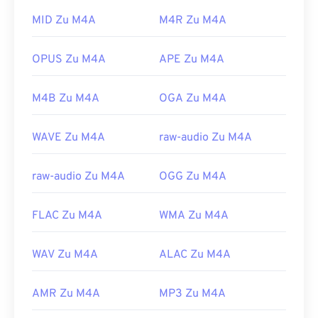
https://en.wikipedia.org/wiki/MPEG-
Darüber hinaus lässt sich M4A im
VLC Media
MID Zu M4A
M4R Zu M4A
1_Audio_Layer_II
Player
,
Adobe Premiere Pro
,
Elmedia Player
,
https://mpeg.chiariglione.org/standards/mpeg-
Winamp
und einer Vielzahl anderer Programme
OPUS Zu M4A
APE Zu M4A
1/audio
öffnen.
Entwickelt von:
ISO
/
IEC
,
Moving Pictures
M4B Zu M4A
OGA Zu M4A
Experts Group
Erstveröffentlichung:
2001
WAVE Zu M4A
raw-audio Zu M4A
Nützliche Links:
raw-audio Zu M4A
OGG Zu M4A
https://en.wikipedia.org/wiki/MPEG-4_Part_14
https://www.loc.gov/preservation/digital/formats/fdd/
FLAC Zu M4A
WMA Zu M4A
WAV Zu M4A
ALAC Zu M4A
AMR Zu M4A
MP3 Zu M4A