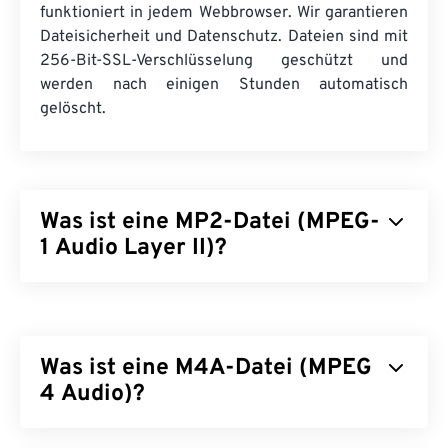
funktioniert in jedem Webbrowser. Wir garantieren
Dateisicherheit und Datenschutz. Dateien sind mit
256-Bit-SSL-Verschlüsselung geschützt und
werden nach einigen Stunden automatisch
gelöscht.
Was ist eine MP2-Datei (MPEG-
1 Audio Layer II)?
MPEG-1 Audio Layer II (MP2) ist ein kostenloser,
quelloffener und nicht patentierter
Audiocodierungsstandard. MP2 wird häufig für
Was ist eine M4A-Datei (MPEG
Digital Audio Broadcasting (
DAB
), Digital Video
Broadcasting (
4 Audio)?
DVB
) und Digital Versatile Disc (
DVD
) verwendet. Dieser Dateityp ist bei
professionellen Rundfunkanstalten häufiger
MPEG 4 Audio (M4A) komprimiert und kodiert