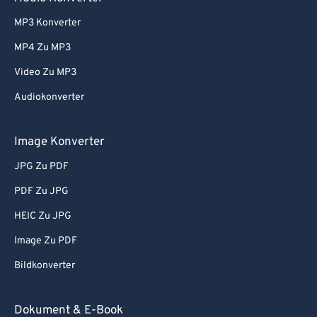
55
55
55
55
55
55
MP3 Konverter
56
56
56
56
56
56
MP4 Zu MP3
57
57
57
57
57
57
Video Zu MP3
58
58
58
58
58
58
Audiokonverter
59
59
59
59
59
59
60
60
Image Konverter
61
61
JPG Zu PDF
62
62
PDF Zu JPG
63
63
HEIC Zu JPG
64
64
Image Zu PDF
65
65
Bildkonverter
66
66
67
67
Dokument & E-Book