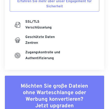
Erfahren Sie mehr über unser Engagement für
34
34
34
34
34
34
Sicherheit
35
35
35
35
35
35
SSL/TLS
36
36
36
36
36
36
Verschlüsselung
37
37
37
37
37
37
Geschützte Daten
38
38
38
38
38
38
Zentren
39
39
39
39
39
39
Zugangskontrolle und
40
40
40
40
40
40
Authentifizierung
41
41
41
41
41
41
42
42
42
42
42
42
43
43
43
43
43
43
Möchten Sie große Dateien
44
44
44
44
44
44
ohne Warteschlange oder
45
45
45
45
45
45
Werbung konvertieren?
Jetzt upgraden
46
46
46
46
46
46