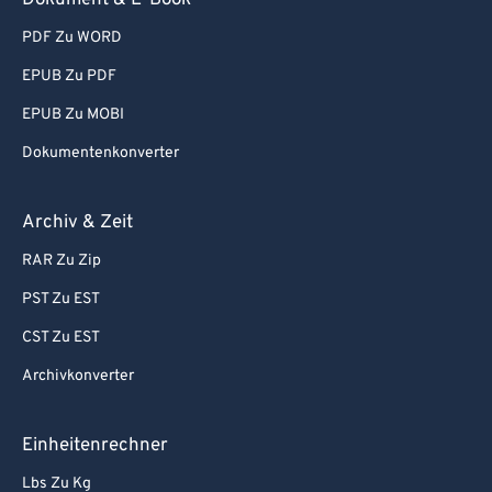
Dokument & E-Book
73
73
PDF Zu WORD
74
74
EPUB Zu PDF
75
75
EPUB Zu MOBI
76
76
Dokumentenkonverter
77
77
78
78
Archiv & Zeit
79
79
RAR Zu Zip
80
80
PST Zu EST
81
81
CST Zu EST
82
82
Archivkonverter
83
83
84
84
Einheitenrechner
85
85
Lbs Zu Kg