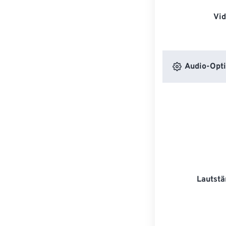
Vi
Audio-Opt
Lautstä