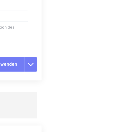
tion des
anwenden
n zurücksetzen
 anwenden
speichern