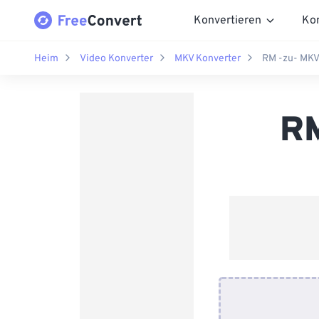
Konvertieren
Ko
Heim
Video Konverter
MKV Konverter
RM -zu- MKV
RM