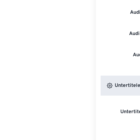
Aud
Audi
Au
Untertitele
Untertit