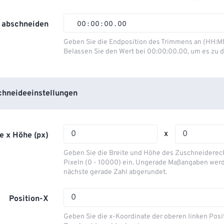
01
01
01
01
02
02
02
02
 abschneiden
00
:
00
:
00
.
00
03
03
03
03
00
00
00
00
Geben Sie die Endposition des Trimmens an (HH:M
Belassen Sie den Wert bei 00:00:00.00, um es zu d
04
04
04
04
01
01
01
01
05
05
05
05
02
02
02
02
06
06
06
06
03
03
03
03
hneideeinstellungen
07
07
07
07
04
04
04
04
08
08
08
08
05
05
05
05
x
e x Höhe (px)
09
09
09
09
06
06
06
06
Geben Sie die Breite und Höhe des Zuschneiderecht
10
10
10
10
07
07
07
07
Pixeln (0 - 10000) ein. Ungerade Maßangaben werd
nächste gerade Zahl abgerundet.
11
11
11
11
08
08
08
08
12
12
12
12
09
09
09
09
Position-X
13
13
13
13
10
10
10
10
Geben Sie die x-Koordinate der oberen linken Posi