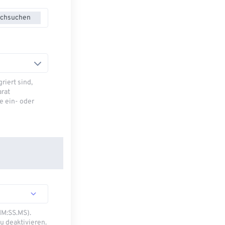
chsuchen
riert sind,
arat
e ein- oder
MM:SS.MS).
u deaktivieren.