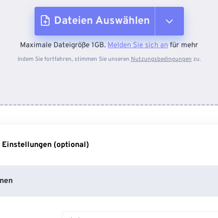
Dateien Auswählen
Maximale Dateigröße 1GB.
Melden Sie sich an
für mehr
Vom Gerät
Indem Sie fortfahren, stimmen Sie unseren
Nutzungsbedingungen
zu.
Von Dropbox
Von Google Drive
 Einstellungen (optional)
Von OneDrive
nen
Von URL