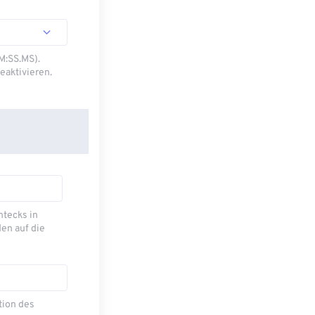
M:SS.MS).
eaktivieren.
ecks ​​in
en auf die
tion des