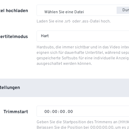
Dur
tel hochladen
Wählen Sie eine Datei
Laden Sie eine .srt- oder .ass-Datei hoch.
Hart
ertitelmodus
Hardsubs, die immer sichtbar und in das Video integ
eignen sich für dauerhafte Untertitel, während sep
gespeicherte Softsubs für eine individuelle Anzeig
ausgeschaltet werden können.
tellungen
Trimmstart
00
:
00
:
00
.
00
00
00
00
00
Geben Sie die Startposition des Trimmens an (HH:
Belassen Sie die Position bei 00:00:00.00, um es z