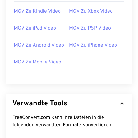
26
26
26
26
26
26
27
27
27
27
27
27
MOV Zu Kindle Video
MOV Zu Xbox Video
28
28
28
28
28
28
MOV Zu iPad Video
MOV Zu PSP Video
29
29
29
29
29
29
30
30
30
30
30
30
MOV Zu Android Video
MOV Zu iPhone Video
31
31
31
31
31
31
MOV Zu Mobile Video
32
32
32
32
32
32
33
33
33
33
33
33
34
34
34
34
34
34
35
35
35
35
35
35
Verwandte Tools
36
36
36
36
36
36
37
37
37
37
37
37
FreeConvert.com kann Ihre Dateien in die
folgenden verwandten Formate konvertieren:
38
38
38
38
38
38
39
39
39
39
39
39