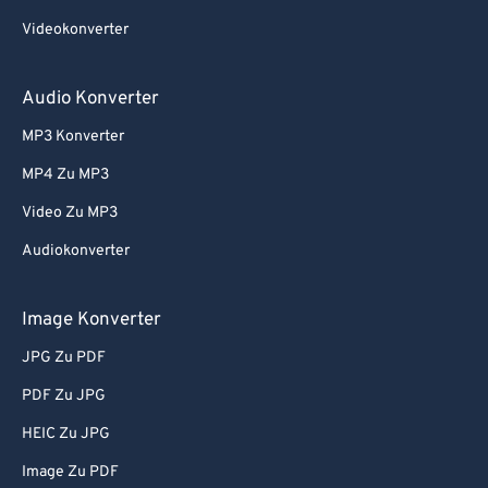
79
79
Videokonverter
80
80
81
81
Audio Konverter
82
82
MP3 Konverter
83
83
MP4 Zu MP3
84
84
Video Zu MP3
85
85
Audiokonverter
86
86
87
87
Image Konverter
88
88
JPG Zu PDF
89
89
PDF Zu JPG
90
90
HEIC Zu JPG
91
91
Image Zu PDF