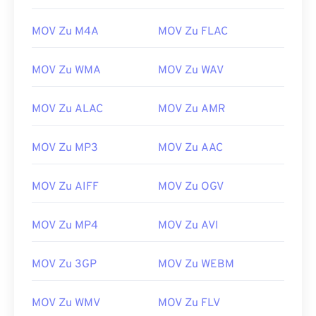
13
13
13
13
13
13
13
13
14
14
14
14
14
14
14
14
MOV Zu M4A
MOV Zu FLAC
15
15
15
15
15
15
15
15
MOV Zu WMA
MOV Zu WAV
16
16
16
16
16
16
16
16
17
17
17
17
17
17
17
17
MOV Zu ALAC
MOV Zu AMR
18
18
18
18
18
18
18
18
MOV Zu MP3
MOV Zu AAC
19
19
19
19
19
19
19
19
20
20
20
20
20
20
20
20
MOV Zu AIFF
MOV Zu OGV
21
21
21
21
21
21
21
21
22
22
22
22
22
22
22
22
MOV Zu MP4
MOV Zu AVI
23
23
23
23
23
23
23
23
MOV Zu 3GP
MOV Zu WEBM
24
24
24
24
24
24
25
25
25
25
25
25
MOV Zu WMV
MOV Zu FLV