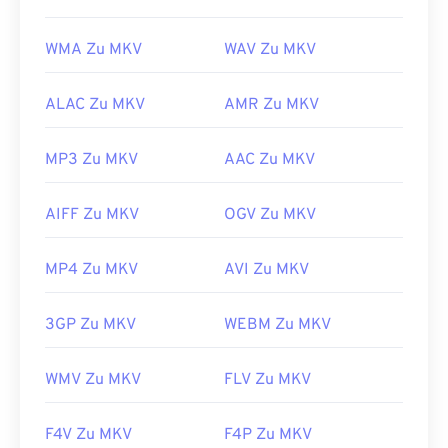
https://en.wikipedia.org/wiki/Matroska
WMA Zu MKV
WAV Zu MKV
https://www.matroska.org/
ALAC Zu MKV
AMR Zu MKV
MP3 Zu MKV
AAC Zu MKV
AIFF Zu MKV
OGV Zu MKV
MP4 Zu MKV
AVI Zu MKV
3GP Zu MKV
WEBM Zu MKV
WMV Zu MKV
FLV Zu MKV
F4V Zu MKV
F4P Zu MKV