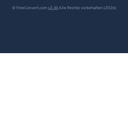
Deutsch
© FreeConvert.com
v2.30
Alle Rechte vorbehalten (2026)
Español
Français
Português
Italiano
Dutch
日本語
简体中文
繁體中文
한국어
Svenska