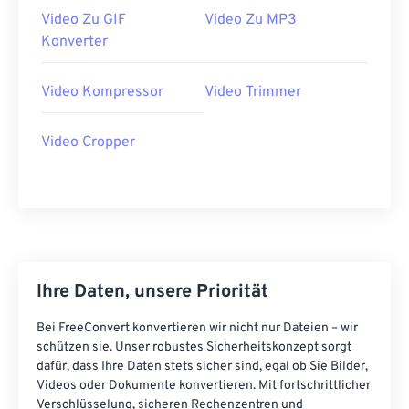
Video Zu GIF
Video Zu MP3
40
40
40
40
40
40
Konverter
41
41
41
41
41
41
42
42
42
42
42
42
Video Kompressor
Video Trimmer
43
43
43
43
43
43
Video Cropper
44
44
44
44
44
44
45
45
45
45
45
45
46
46
46
46
46
46
47
47
47
47
47
47
48
48
48
48
48
48
Ihre Daten, unsere Priorität
49
49
49
49
49
49
Bei FreeConvert konvertieren wir nicht nur Dateien – wir
50
50
50
50
50
50
schützen sie. Unser robustes Sicherheitskonzept sorgt
dafür, dass Ihre Daten stets sicher sind, egal ob Sie Bilder,
51
51
51
51
51
51
Videos oder Dokumente konvertieren. Mit fortschrittlicher
52
52
52
52
52
52
Verschlüsselung, sicheren Rechenzentren und