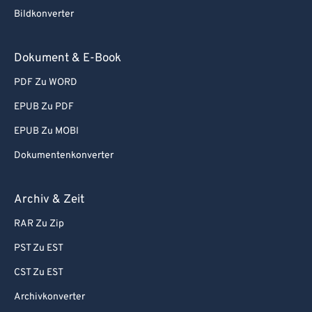
92
92
Bildkonverter
93
93
94
94
Dokument & E-Book
95
95
PDF Zu WORD
96
96
EPUB Zu PDF
97
97
EPUB Zu MOBI
98
98
Dokumentenkonverter
99
99
Archiv & Zeit
RAR Zu Zip
PST Zu EST
CST Zu EST
Archivkonverter