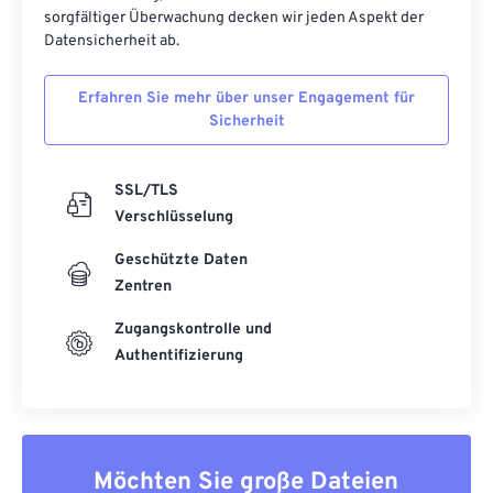
sorgfältiger Überwachung decken wir jeden Aspekt der
53
53
53
53
53
53
Datensicherheit ab.
54
54
54
54
54
54
Erfahren Sie mehr über unser Engagement für
55
55
55
55
55
55
Sicherheit
56
56
56
56
56
56
57
57
57
57
57
57
SSL/TLS
58
58
58
58
58
58
Verschlüsselung
59
59
59
59
59
59
Geschützte Daten
60
60
Zentren
61
61
Zugangskontrolle und
Authentifizierung
62
62
63
63
64
64
65
65
Möchten Sie große Dateien