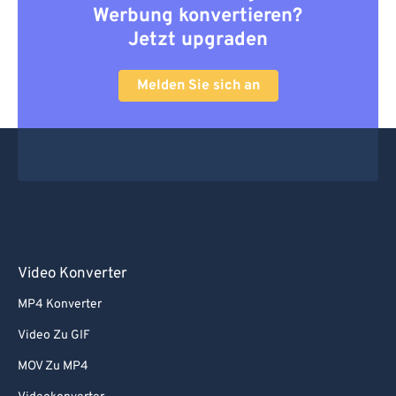
66
66
Werbung konvertieren?
67
67
Jetzt upgraden
68
68
Melden Sie sich an
69
69
70
70
71
71
72
72
73
73
74
74
75
75
Video Konverter
76
76
MP4 Konverter
77
77
Video Zu GIF
78
78
MOV Zu MP4
79
79