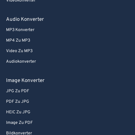
Videokonverter
80
80
81
81
Audio Konverter
82
82
MP3 Konverter
83
83
MP4 Zu MP3
84
84
Video Zu MP3
85
85
Audiokonverter
86
86
Image Konverter
87
87
88
88
JPG Zu PDF
89
89
PDF Zu JPG
90
90
HEIC Zu JPG
91
91
Image Zu PDF
92
92
Bildkonverter