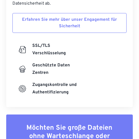
53
53
53
53
53
53
Datensicherheit ab.
54
54
54
54
54
54
Erfahren Sie mehr über unser Engagement für
55
55
55
55
55
55
Sicherheit
56
56
56
56
56
56
57
57
57
57
57
57
SSL/TLS
Verschlüsselung
58
58
58
58
58
58
59
59
59
59
59
59
Geschützte Daten
Zentren
60
60
Zugangskontrolle und
61
61
Authentifizierung
62
62
63
63
64
64
Möchten Sie große Dateien
65
65
ohne Warteschlange oder