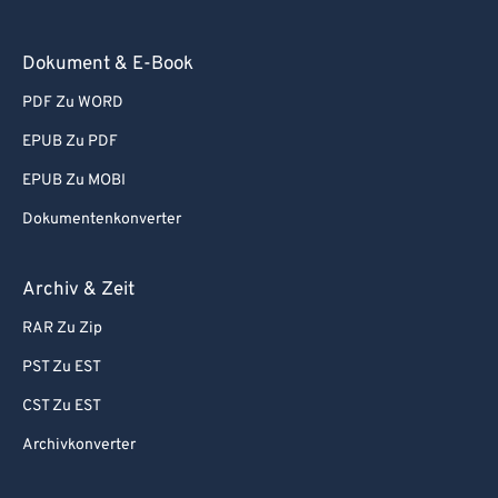
93
93
Dokument & E-Book
94
94
95
95
PDF Zu WORD
96
96
EPUB Zu PDF
97
97
EPUB Zu MOBI
98
98
Dokumentenkonverter
99
99
Archiv & Zeit
RAR Zu Zip
PST Zu EST
CST Zu EST
Archivkonverter