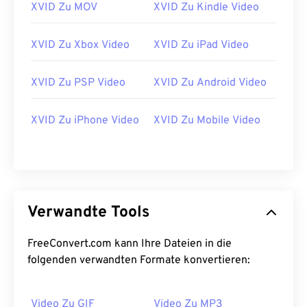
XVID Zu MOV
XVID Zu Kindle Video
27
27
27
27
27
27
28
28
28
28
28
28
XVID Zu Xbox Video
XVID Zu iPad Video
29
29
29
29
29
29
XVID Zu PSP Video
XVID Zu Android Video
30
30
30
30
30
30
31
31
31
31
31
31
XVID Zu iPhone Video
XVID Zu Mobile Video
32
32
32
32
32
32
33
33
33
33
33
33
34
34
34
34
34
34
35
35
35
35
35
35
Verwandte Tools
36
36
36
36
36
36
FreeConvert.com kann Ihre Dateien in die
37
37
37
37
37
37
folgenden verwandten Formate konvertieren:
38
38
38
38
38
38
39
39
39
39
39
39
Video Zu GIF
Video Zu MP3