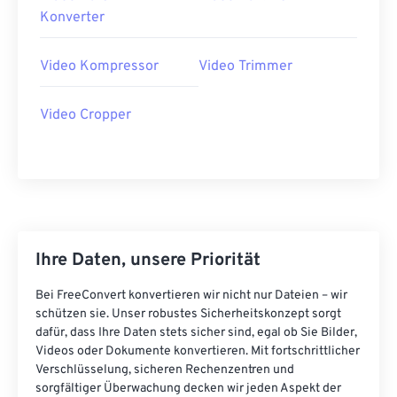
40
40
40
40
40
40
Konverter
41
41
41
41
41
41
Video Kompressor
Video Trimmer
42
42
42
42
42
42
43
43
43
43
43
43
Video Cropper
44
44
44
44
44
44
45
45
45
45
45
45
46
46
46
46
46
46
47
47
47
47
47
47
48
48
48
48
48
48
Ihre Daten, unsere Priorität
49
49
49
49
49
49
Bei FreeConvert konvertieren wir nicht nur Dateien – wir
50
50
50
50
50
50
schützen sie. Unser robustes Sicherheitskonzept sorgt
dafür, dass Ihre Daten stets sicher sind, egal ob Sie Bilder,
51
51
51
51
51
51
Videos oder Dokumente konvertieren. Mit fortschrittlicher
Verschlüsselung, sicheren Rechenzentren und
52
52
52
52
52
52
sorgfältiger Überwachung decken wir jeden Aspekt der