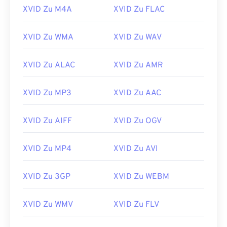
XVID Zu M4A
XVID Zu FLAC
14
14
14
14
14
14
14
14
15
15
15
15
15
15
15
15
XVID Zu WMA
XVID Zu WAV
16
16
16
16
16
16
16
16
17
17
17
17
17
17
17
17
XVID Zu ALAC
XVID Zu AMR
18
18
18
18
18
18
18
18
XVID Zu MP3
XVID Zu AAC
19
19
19
19
19
19
19
19
20
20
20
20
20
20
20
20
XVID Zu AIFF
XVID Zu OGV
21
21
21
21
21
21
21
21
XVID Zu MP4
XVID Zu AVI
22
22
22
22
22
22
22
22
23
23
23
23
23
23
23
23
XVID Zu 3GP
XVID Zu WEBM
24
24
24
24
24
24
25
25
25
25
25
25
XVID Zu WMV
XVID Zu FLV
26
26
26
26
26
26