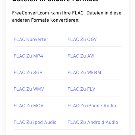
08
08
08
08
08
08
08
08
FreeConvert.com kann Ihre FLAC -Dateien in diese
09
09
09
09
09
09
09
09
anderen Formate konvertieren:
10
10
10
10
10
10
10
10
FLAC Konverter
FLAC Zu OGV
11
11
11
11
11
11
11
11
12
12
12
12
12
12
12
12
FLAC Zu MP4
FLAC Zu AVI
13
13
13
13
13
13
13
13
14
14
14
14
14
14
14
14
FLAC Zu 3GP
FLAC Zu WEBM
15
15
15
15
15
15
15
15
FLAC Zu WMV
FLAC Zu FLV
16
16
16
16
16
16
16
16
17
17
17
17
17
17
17
17
FLAC Zu MOV
FLAC Zu iPhone Audio
18
18
18
18
18
18
18
18
19
19
19
19
19
19
19
19
FLAC Zu Ipod Audio
FLAC Zu Android Audio
20
20
20
20
20
20
20
20