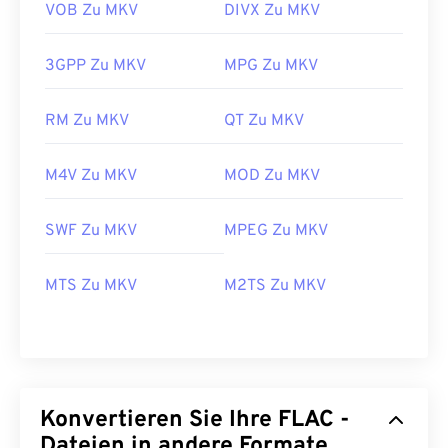
VOB Zu MKV
DIVX Zu MKV
3GPP Zu MKV
MPG Zu MKV
RM Zu MKV
QT Zu MKV
00
00
00
00
00
00
00
00
M4V Zu MKV
MOD Zu MKV
00
00
00
00
00
00
00
00
SWF Zu MKV
MPEG Zu MKV
01
01
01
01
01
01
01
01
02
02
02
02
02
02
02
02
MTS Zu MKV
M2TS Zu MKV
03
03
03
03
03
03
03
03
04
04
04
04
04
04
04
04
05
05
05
05
05
05
05
05
06
06
06
06
06
06
06
06
Konvertieren Sie Ihre FLAC -
Dateien in andere Formate
07
07
07
07
07
07
07
07