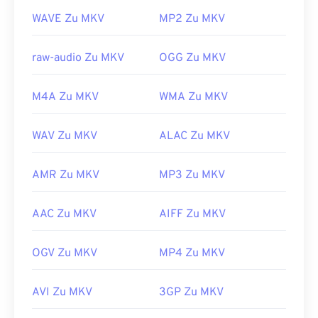
Pack (CCCP)
von einer vertrauenswürdigen Site wie
WAVE Zu MKV
MP2 Zu MKV
Ninite
herunter.
Entwickelt von:
Matroska
raw-audio Zu MKV
OGG Zu MKV
Erstveröffentlichung:
2002
Nützliche Links:
M4A Zu MKV
WMA Zu MKV
https://en.wikipedia.org/wiki/Matroska
WAV Zu MKV
ALAC Zu MKV
https://www.matroska.org/
AMR Zu MKV
MP3 Zu MKV
AAC Zu MKV
AIFF Zu MKV
OGV Zu MKV
MP4 Zu MKV
AVI Zu MKV
3GP Zu MKV