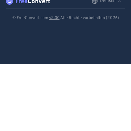
Deutsch
English
Deutsch
© FreeConvert.com
v2.30
Alle Rechte vorbehalten (2026)
Español
Français
Português
Italiano
Dutch
日本語
简体中文
繁體中文
한국어