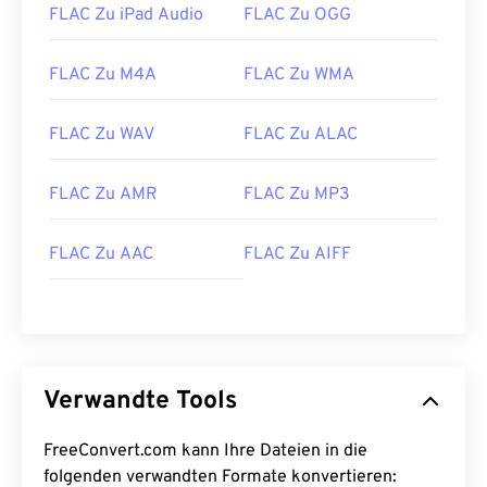
FLAC Zu iPad Audio
FLAC Zu OGG
21
21
21
21
21
21
21
21
22
22
22
22
22
22
22
22
FLAC Zu M4A
FLAC Zu WMA
23
23
23
23
23
23
23
23
FLAC Zu WAV
FLAC Zu ALAC
24
24
24
24
24
24
25
25
25
25
25
25
FLAC Zu AMR
FLAC Zu MP3
26
26
26
26
26
26
27
27
27
27
27
27
FLAC Zu AAC
FLAC Zu AIFF
28
28
28
28
28
28
29
29
29
29
29
29
30
30
30
30
30
30
Verwandte Tools
31
31
31
31
31
31
32
32
32
32
32
32
FreeConvert.com kann Ihre Dateien in die
33
33
33
33
33
33
folgenden verwandten Formate konvertieren: