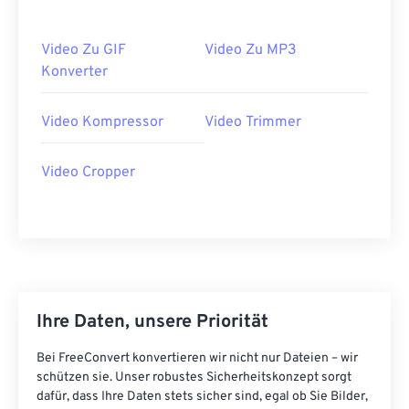
34
34
34
34
34
34
35
35
35
35
35
35
Video Zu GIF
Video Zu MP3
Konverter
36
36
36
36
36
36
37
37
37
37
37
37
Video Kompressor
Video Trimmer
38
38
38
38
38
38
Video Cropper
39
39
39
39
39
39
40
40
40
40
40
40
41
41
41
41
41
41
42
42
42
42
42
42
43
43
43
43
43
43
Ihre Daten, unsere Priorität
44
44
44
44
44
44
Bei FreeConvert konvertieren wir nicht nur Dateien – wir
45
45
45
45
45
45
schützen sie. Unser robustes Sicherheitskonzept sorgt
46
46
46
46
46
46
dafür, dass Ihre Daten stets sicher sind, egal ob Sie Bilder,