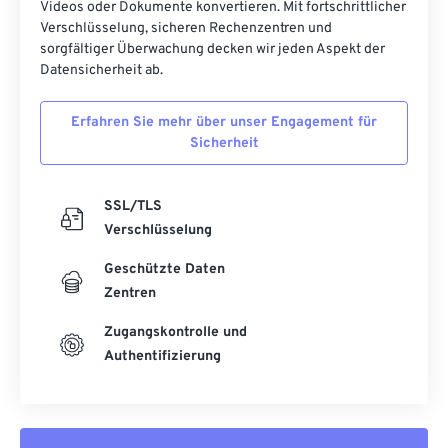
Videos oder Dokumente konvertieren. Mit fortschrittlicher
47
47
47
47
47
47
Verschlüsselung, sicheren Rechenzentren und
48
48
48
48
48
48
sorgfältiger Überwachung decken wir jeden Aspekt der
Datensicherheit ab.
49
49
49
49
49
49
50
50
50
50
50
50
Erfahren Sie mehr über unser Engagement für
Sicherheit
51
51
51
51
51
51
52
52
52
52
52
52
SSL/TLS
53
53
53
53
53
53
Verschlüsselung
54
54
54
54
54
54
Geschützte Daten
55
55
55
55
55
55
Zentren
56
56
56
56
56
56
Zugangskontrolle und
57
57
57
57
57
57
Authentifizierung
58
58
58
58
58
58
59
59
59
59
59
59