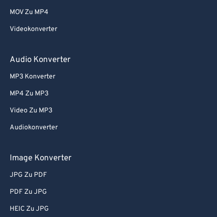
73
73
MOV Zu MP4
74
74
Videokonverter
75
75
76
76
Audio Konverter
77
77
MP3 Konverter
78
78
MP4 Zu MP3
79
79
Video Zu MP3
80
80
Audiokonverter
81
81
82
82
Image Konverter
83
83
JPG Zu PDF
84
84
PDF Zu JPG
85
85
HEIC Zu JPG
86
86