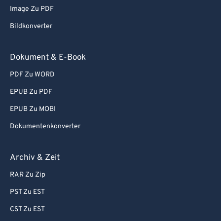
Image Zu PDF
87
87
Bildkonverter
88
88
89
89
Dokument & E-Book
90
90
PDF Zu WORD
91
91
EPUB Zu PDF
92
92
EPUB Zu MOBI
93
93
Dokumentenkonverter
94
94
95
95
Archiv & Zeit
96
96
RAR Zu Zip
97
97
PST Zu EST
98
98
CST Zu EST
99
99