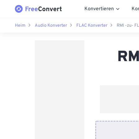
Konvertieren
Ko
Heim
Audio Konverter
FLAC Konverter
RMI -zu- F
RM