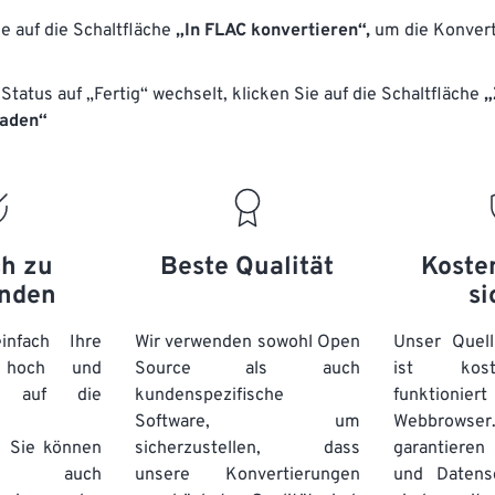
17
17
17
17
ie auf die Schaltfläche
14
„In FLAC konvertieren“,
14
14
14
um die Konvert
18
18
18
18
15
15
15
15
Status auf „Fertig“ wechselt, klicken Sie auf die Schaltfläche
„
19
19
19
19
16
16
16
16
laden“
20
20
20
20
17
17
17
17
21
21
21
21
18
18
18
18
22
22
22
22
19
19
19
19
23
23
23
23
20
20
20
20
ch zu
Beste Qualität
Koste
24
24
24
nden
si
21
21
21
21
25
25
25
22
22
22
22
nfach Ihre
Wir verwenden sowohl Open
Unser Quell
26
26
26
n hoch und
Source als auch
23
23
23
23
ist kos
e auf die
kundenspezifische
funktioni
27
27
27
24
24
24
Software, um
Webbro
28
28
28
25
25
25
. Sie können
sicherzustellen, dass
garantieren 
auch
unsere Konvertierungen
29
29
29
und Datens
26
26
26