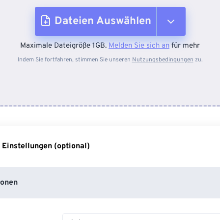
Dateien Auswählen
Maximale Dateigröße 1GB.
Melden Sie sich an
für mehr
Vom Gerät
Indem Sie fortfahren, stimmen Sie unseren
Nutzungsbedingungen
zu.
Von Dropbox
Von Google Drive
 Einstellungen (optional)
Von OneDrive
ionen
Von URL