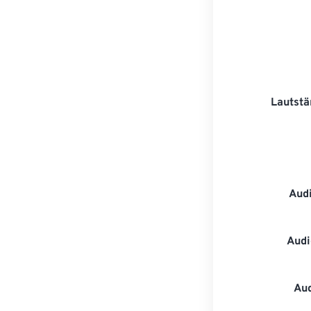
Lautstä
Aud
Audi
Au