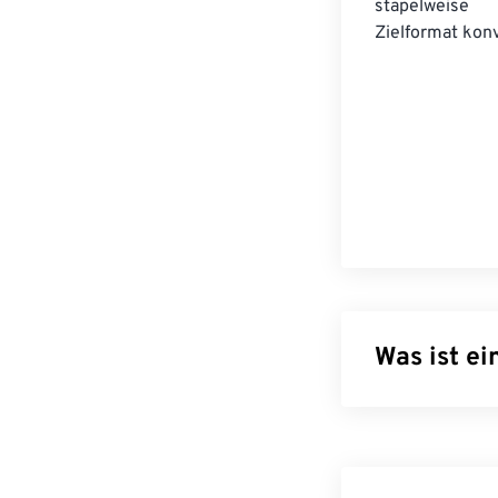
stapelwei
Zielformat konv
Was ist e
MIDI-Sequention
das in einem
R
Containers die