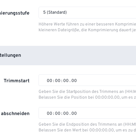
5 (Standard)
ierungsstufe
Höhere Werte führen zu einer besseren Komprimie
kleineren Dateigröße, die Komprimierung dauert je
tellungen
Trimmstart
00
:
00
:
00
.
00
Geben Sie die Startposition des Trimmens an (HH:
Belassen Sie die Position bei 00:00:00.00, um es z
00
00
00
00
01
01
01
01
 abschneiden
00
:
00
:
00
.
00
02
02
02
02
Geben Sie die Endposition des Trimmens an (HH:M
Belassen Sie den Wert bei 00:00:00.00, um es zu d
03
03
03
03