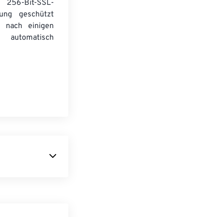
256-Bit-SSL-
lung geschützt
 nach einigen
automatisch
tal Interface),
nerhalb des
mentare zu