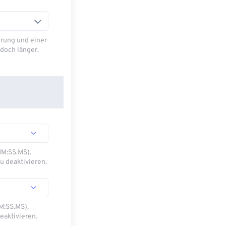
rung und einer
doch länger.
MM:SS.MS).
u deaktivieren.
M:SS.MS).
eaktivieren.