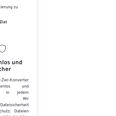
ierung zu
Ziel
nlos und
cher
-Ziel-Konverter
tenlos und
ert in jedem
wser. Wir
Dateisicherheit
chutz. Dateien