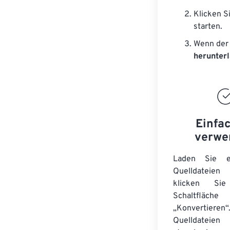
Klicken S
starten.
Wenn der 
herunter
Einfa
verwe
Laden Sie ei
Quelldateie
klicken Si
Schaltfläche
„Konvertieren“
Quelldateien