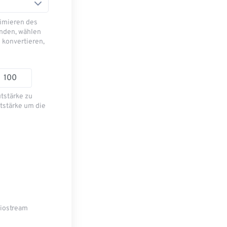
imieren des
nden, wählen
 konvertieren,
utstärke zu
tstärke um die
diostream