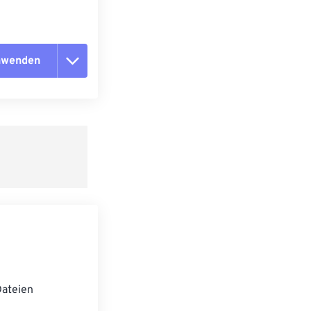
anwenden
n zurücksetzen
 anwenden
speichern
ateien