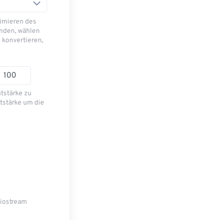
imieren des
nden, wählen
 konvertieren,
utstärke zu
tstärke um die
diostream