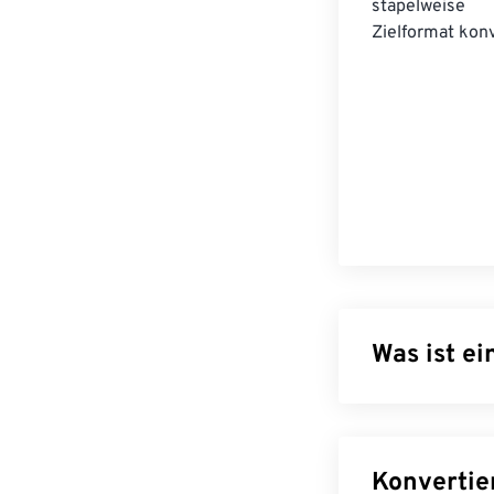
stapelwei
Zielformat konv
Was ist e
Free Lossless A
reduziert. Wie
Audioqualität n