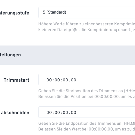
5 (Standard)
ierungsstufe
Höhere Werte führen zu einer besseren Komprimie
kleineren Dateigröße, die Komprimierung dauert je
tellungen
Trimmstart
00
:
00
:
00
.
00
Geben Sie die Startposition des Trimmens an (HH:
Belassen Sie die Position bei 00:00:00.00, um es z
00
00
00
00
01
01
01
01
 abschneiden
00
:
00
:
00
.
00
02
02
02
02
Geben Sie die Endposition des Trimmens an (HH:M
Belassen Sie den Wert bei 00:00:00.00, um es zu d
03
03
03
03