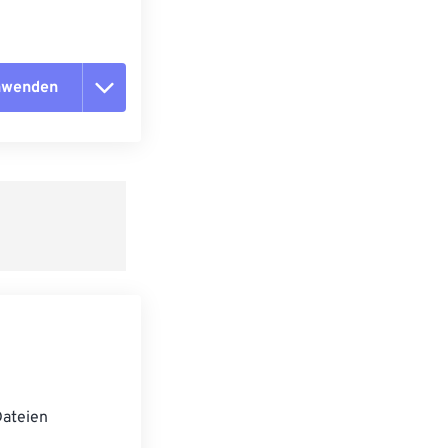
anwenden
n zurücksetzen
 anwenden
speichern
ateien