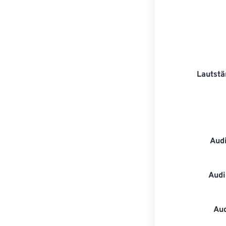
Lautstä
Aud
Audi
Au