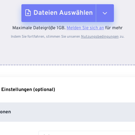
Dateien Auswählen
Maximale Dateigröße 1GB.
Melden Sie sich an
für mehr
Vom Gerät
Indem Sie fortfahren, stimmen Sie unseren
Nutzungsbedingungen
zu.
Von Dropbox
Von Google Drive
 Einstellungen (optional)
Von OneDrive
ionen
Von URL