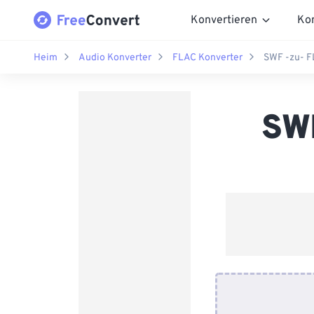
Konvertieren
Ko
Heim
Audio Konverter
FLAC Konverter
SWF -zu- F
SWF