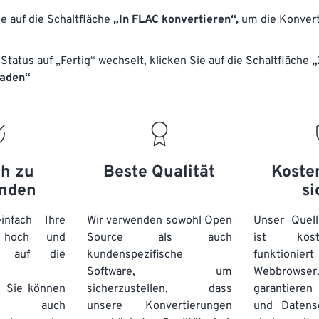
17
17
17
17
ie auf die Schaltfläche
14
„In FLAC konvertieren“,
14
14
14
um die Konvert
18
18
18
18
15
15
15
15
Status auf „Fertig“ wechselt, klicken Sie auf die Schaltfläche
„
19
19
19
19
16
16
16
16
laden“
20
20
20
20
17
17
17
17
21
21
21
21
18
18
18
18
22
22
22
22
19
19
19
19
23
23
23
23
20
20
20
20
ch zu
Beste Qualität
Koste
24
24
24
nden
si
21
21
21
21
25
25
25
22
22
22
22
nfach Ihre
Wir verwenden sowohl Open
Unser Quell
26
26
26
n hoch und
Source als auch
23
23
23
23
ist kos
e auf die
kundenspezifische
funktioni
27
27
27
24
24
24
Software, um
Webbro
28
28
28
25
25
25
. Sie können
sicherzustellen, dass
garantieren 
auch
unsere Konvertierungen
29
29
29
und Datens
26
26
26