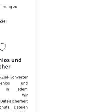
ierung zu
Ziel
nlos und
cher
-Ziel-Konverter
tenlos und
ert in jedem
wser. Wir
Dateisicherheit
chutz. Dateien