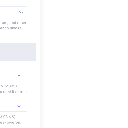
rung und einer
doch länger.
MM:SS.MS).
u deaktivieren.
M:SS.MS).
eaktivieren.