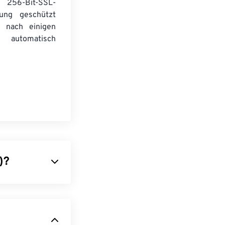
256-Bit-SSL-
lung geschützt
 nach einigen
automatisch
)?
diodatei
der
endung eines