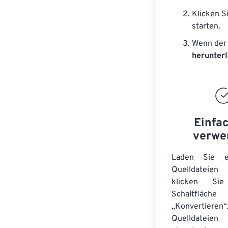
Klicken S
starten.
Wenn der 
herunter
Einfa
verwe
Laden Sie ei
Quelldateie
klicken Si
Schaltfläche
„Konvertieren“
Quelldateien