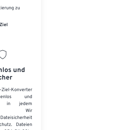
ierung zu
Ziel
nlos und
cher
-Ziel-Konverter
tenlos und
ert in jedem
wser. Wir
Dateisicherheit
chutz. Dateien