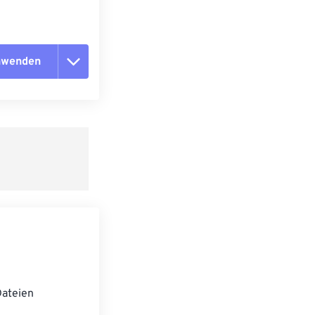
anwenden
n zurücksetzen
 anwenden
speichern
ateien