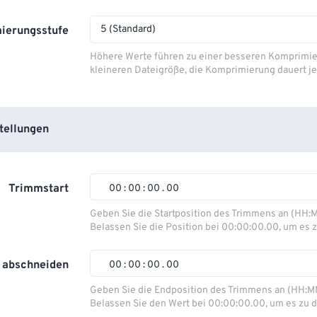
5 (Standard)
ierungsstufe
Höhere Werte führen zu einer besseren Komprimie
kleineren Dateigröße, die Komprimierung dauert je
tellungen
Trimmstart
00
:
00
:
00
.
00
Geben Sie die Startposition des Trimmens an (HH:
Belassen Sie die Position bei 00:00:00.00, um es z
00
00
00
00
01
01
01
01
 abschneiden
00
:
00
:
00
.
00
02
02
02
02
Geben Sie die Endposition des Trimmens an (HH:M
Belassen Sie den Wert bei 00:00:00.00, um es zu d
03
03
03
03