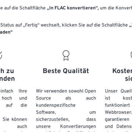
17
17
17
17
ie auf die Schaltfläche
14
„In FLAC konvertieren“,
14
14
14
um die Konvert
18
18
18
18
15
15
15
15
Status auf „Fertig“ wechselt, klicken Sie auf die Schaltfläche
„
19
19
19
19
16
16
16
16
laden“
20
20
20
20
17
17
17
17
21
21
21
21
18
18
18
18
22
22
22
22
19
19
19
19
23
23
23
23
20
20
20
20
ch zu
Beste Qualität
Koste
24
24
24
nden
si
21
21
21
21
25
25
25
22
22
22
22
nfach Ihre
Wir verwenden sowohl Open
Unser Quell
26
26
26
n hoch und
Source als auch
23
23
23
23
ist kos
e auf die
kundenspezifische
funktioni
27
27
27
24
24
24
Software, um
Webbro
28
28
28
25
25
25
. Sie können
sicherzustellen, dass
garantieren 
auch
unsere Konvertierungen
29
29
29
und Datens
26
26
26