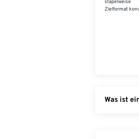
stapelwei
Zielformat konv
Was ist ei
Das Audio Inter
in erster Linie
zu speichern. 