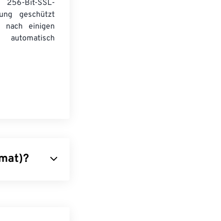
256-Bit-SSL-
lung geschützt
 nach einigen
automatisch
rmat)?
FF. AIFC dient
kinstrumenten
ls austauschbar