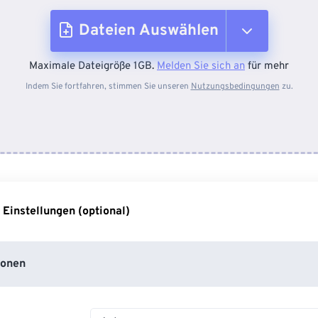
Dateien Auswählen
Maximale Dateigröße 1GB.
Melden Sie sich an
für mehr
Vom Gerät
Indem Sie fortfahren, stimmen Sie unseren
Nutzungsbedingungen
zu.
Von Dropbox
Von Google Drive
 Einstellungen (optional)
Von OneDrive
ionen
Von URL