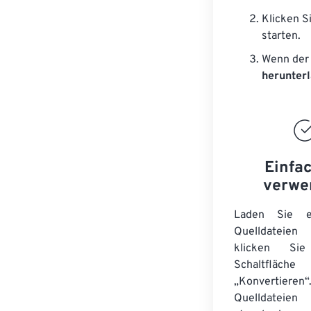
Klicken S
starten.
Wenn der 
herunter
Einfa
verwe
Laden Sie ei
Quelldateie
klicken Si
Schaltfläche
„Konvertieren“
Quelldateien