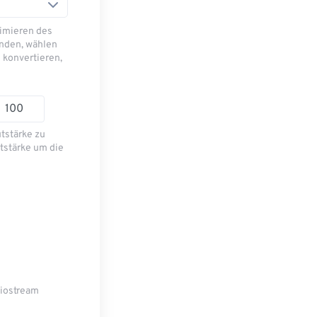
imieren des
nden, wählen
 konvertieren,
utstärke zu
tstärke um die
diostream