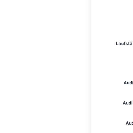
Lautstä
Aud
Audi
Au