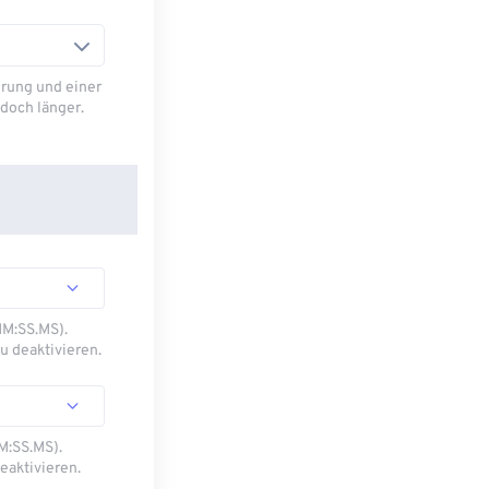
rung und einer
doch länger.
MM:SS.MS).
u deaktivieren.
M:SS.MS).
eaktivieren.