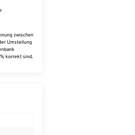
e
chnung zwischen
 der Umstellung
tenbank
% korrekt sind.