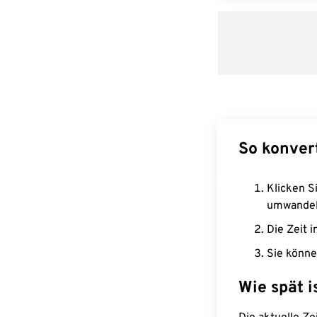
So konver
Klicken Si
umwandel
Die Zeit i
Sie könne
Wie spät i