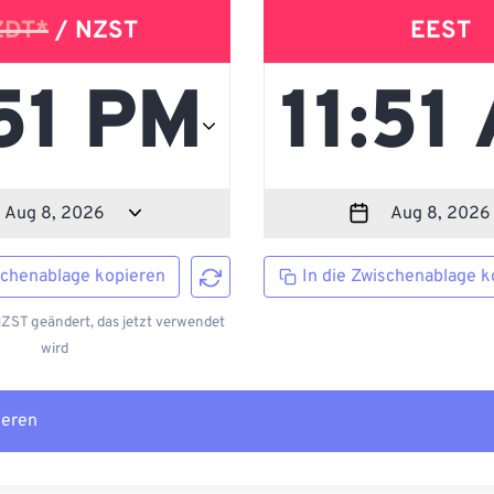
ZDT*
/ NZST
EEST
schenablage kopieren
In die Zwischenablage k
ZST geändert, das jetzt verwendet
wird
ieren