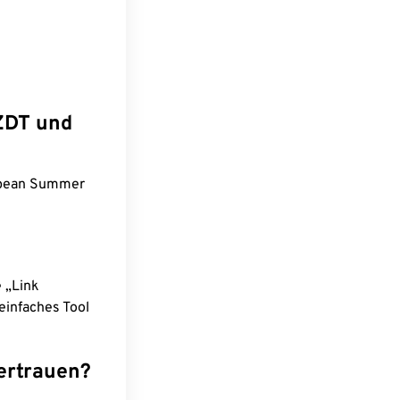
ZDT und
ropean Summer
e „Link
einfaches Tool
ertrauen?