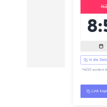
N
In die Zwi
*NZDT wurde in N
Link kop