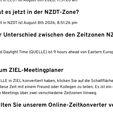
it in EEST ist August 8th 2026, 11:51:27 am
st es jetzt in der NZDT-Zone?
it in NZDT ist August 8th 2026, 8:51:27 pm
er Unterschied zwischen den Zeitzonen N
d Daylight Time (QUELLE) ist 9 hours ahead von Eastern Eu
um ZIEL-Meetingplaner
LE in ZIEL konvertiert haben, klicken Sie auf die Schaltfläch
iese Zeit mit einem Freund oder Kollegen zu teilen. Es ist ein 
n Meetings über zwei verschiedene Zeitzonen hinweg.
lten Sie unserem Online-Zeitkonverter v