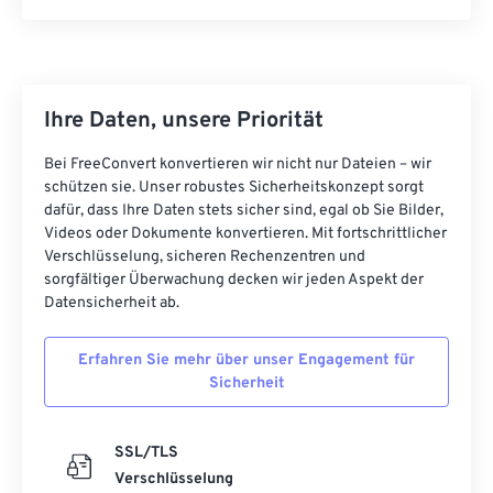
18
18
18
18
18
18
18
18
19
19
19
19
19
19
19
19
20
20
20
20
20
20
20
20
Ihre Daten, unsere Priorität
21
21
21
21
21
21
21
21
Bei FreeConvert konvertieren wir nicht nur Dateien – wir
22
22
22
22
22
22
22
22
schützen sie. Unser robustes Sicherheitskonzept sorgt
dafür, dass Ihre Daten stets sicher sind, egal ob Sie Bilder,
23
23
23
23
23
23
23
23
Videos oder Dokumente konvertieren. Mit fortschrittlicher
24
24
24
24
24
24
Verschlüsselung, sicheren Rechenzentren und
sorgfältiger Überwachung decken wir jeden Aspekt der
25
25
25
25
25
25
Datensicherheit ab.
26
26
26
26
26
26
Erfahren Sie mehr über unser Engagement für
27
27
27
27
27
27
Sicherheit
28
28
28
28
28
28
29
29
29
29
29
29
SSL/TLS
30
30
30
30
30
30
Verschlüsselung