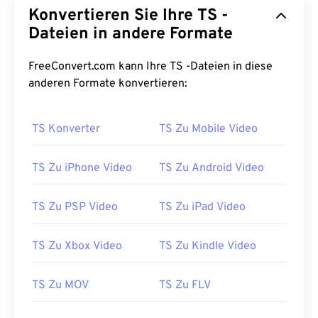
Konvertieren Sie Ihre TS -
Dateien in andere Formate
FreeConvert.com kann Ihre TS -Dateien in diese
anderen Formate konvertieren:
TS Konverter
TS Zu Mobile Video
00
00
00
00
00
00
00
00
TS Zu iPhone Video
TS Zu Android Video
TS Zu PSP Video
TS Zu iPad Video
00
00
00
00
00
00
00
00
01
01
01
01
01
01
01
01
TS Zu Xbox Video
TS Zu Kindle Video
02
02
02
02
02
02
02
02
TS Zu MOV
TS Zu FLV
03
03
03
03
03
03
03
03
04
04
04
04
04
04
04
04