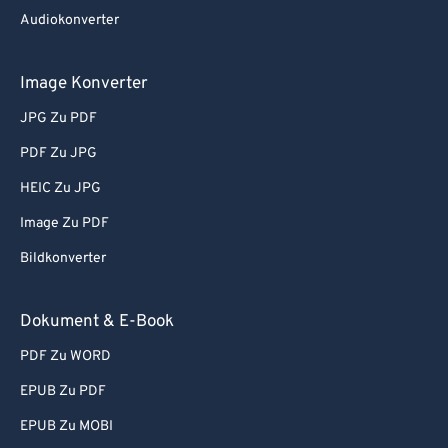
57
57
57
57
57
57
Audiokonverter
58
58
58
58
58
58
59
59
59
59
59
59
Image Konverter
60
60
JPG Zu PDF
61
61
PDF Zu JPG
62
62
HEIC Zu JPG
63
63
Image Zu PDF
64
64
Bildkonverter
65
65
66
66
Dokument & E-Book
67
67
PDF Zu WORD
68
68
EPUB Zu PDF
69
69
EPUB Zu MOBI