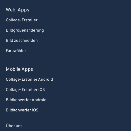
84
84
Web-Apps
85
85
Collage-Ersteller
86
86
Bildgrößenänderung
87
87
Bild zuschneiden
88
88
Farbwähler
89
89
90
90
Mobile Apps
91
91
Collage-Ersteller Android
92
92
Collage-Ersteller iOS
93
93
Bildkonverter Android
94
94
Bildkonverter iOS
95
95
Über uns
96
96