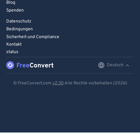
Blog
97
97
Spenden
98
98
Datenschutz
99
99
Bedingungen
Sicherheit und Compliance
Kontakt
status
Deutsch
English
Deutsch
© FreeConvert.com
v2.30
Alle Rechte vorbehalten (2026)
Español
Français
Português
Italiano