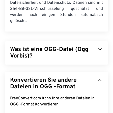
Dateisicherheit und Datenschutz. Dateien sind mit
256-Bit-SSL-Verschlüsselung geschützt und
werden nach einigen Stunden automatisch
gelöscht.
Was ist eine OGG-Datei (Ogg
Vorbis)?
Ogg Vorbis (OGG) ist eine Datei, die die Ogg
Vorbis-Komprimierung verwendet. OGG ist ein
Konvertieren Sie andere
patent- und lizenzfreies Kodierungsschema der
Xiph.Org Foundation. Wie
Dateien in OGG -Format
MP3
sind OGG-Dateien
für ihre hohe Qualität bekannt. OGG-Dateien
enthalten Metadaten sowie Informationen zu
FreeConvert.com kann Ihre anderen Dateien in
Interpret und Titel.
OGG -Format konvertieren: