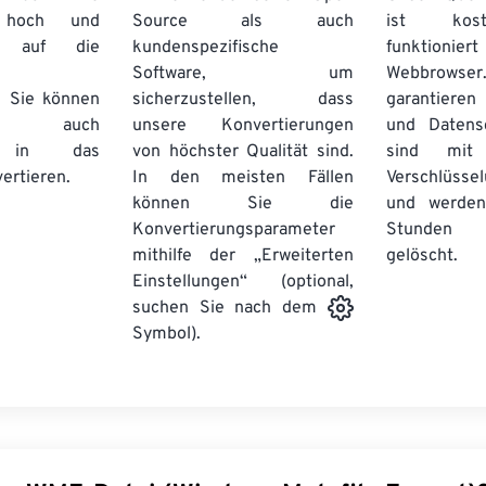
n hoch und
Source als auch
ist kos
e auf die
kundenspezifische
funktioni
Software, um
Webbro
. Sie können
sicherzustellen, dass
garantieren 
auch
unsere Konvertierungen
und Datens
se in das
von höchster Qualität sind.
sind mit 
ertieren.
In den meisten Fällen
Verschlüsse
können Sie die
und werden
Konvertierungsparameter
Stunden 
mithilfe der „Erweiterten
gelöscht.
Einstellungen“ (optional,
suchen Sie nach dem
Symbol).