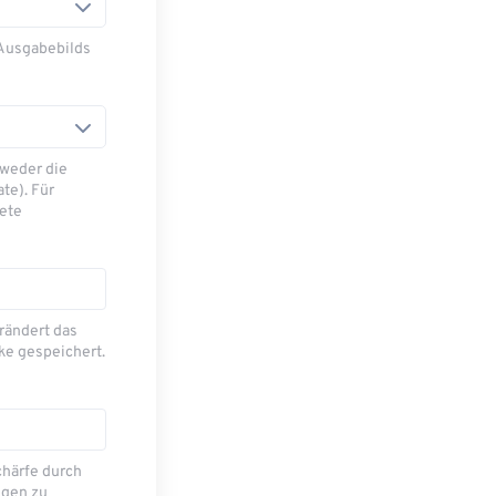
 Ausgabebilds
tweder die
te). Für
tete
rändert das
cke gespeichert.
chärfe durch
ngen zu