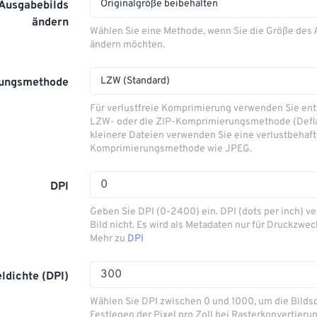
Originalgröße beibehalten
 Ausgabebilds
ändern
Wählen Sie eine Methode, wenn Sie die Größe des
ändern möchten.
LZW (Standard)
ungsmethode
Für verlustfreie Komprimierung verwenden Sie en
LZW- oder die ZIP-Komprimierungsmethode (Defla
kleinere Dateien verwenden Sie eine verlustbehaf
Komprimierungsmethode wie JPEG.
DPI
Geben Sie DPI (0-2400) ein. DPI (dots per inch) ve
Bild nicht. Es wird als Metadaten nur für Druckzwe
Mehr zu
DPI
eldichte (DPI)
Wählen Sie DPI zwischen 0 und 1000, um die Bilds
Festlegen der Pixel pro Zoll bei Rasterkonvertieru