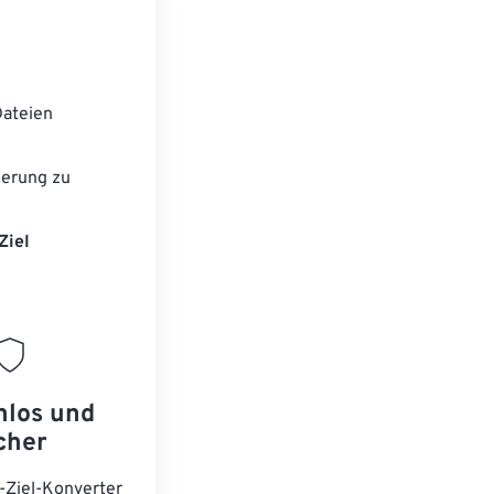
ateien
ierung zu
Ziel
nlos und
cher
-Ziel-Konverter