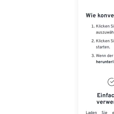
Wie konve
Klicken S
auszuwäh
Klicken S
starten.
Wenn der 
herunter
Einfa
verwe
Laden Sie ei