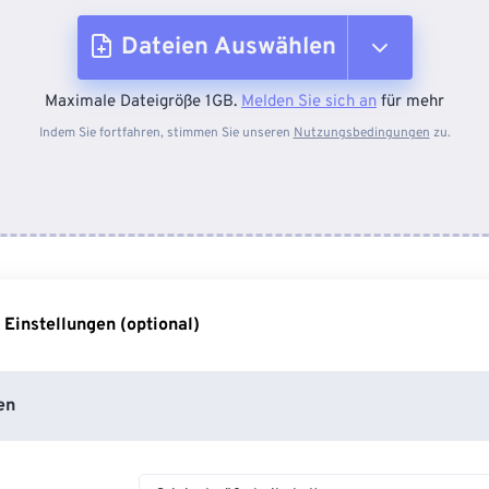
Dateien Auswählen
Maximale Dateigröße 1GB.
Melden Sie sich an
für mehr
Vom Gerät
Indem Sie fortfahren, stimmen Sie unseren
Nutzungsbedingungen
zu.
Von Dropbox
Von Google Drive
 Einstellungen (optional)
Von OneDrive
en
Von URL