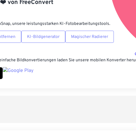
❤️
von
FreeConvert
Als Vorgabe 
pSnap, unsere leistungsstarken KI-Fotobearbeitungstools.
ntfernen
KI-Bildgenerator
Magischer Radierer
einfache Bildkonvertierungen laden Sie unsere mobilen Konverter heru