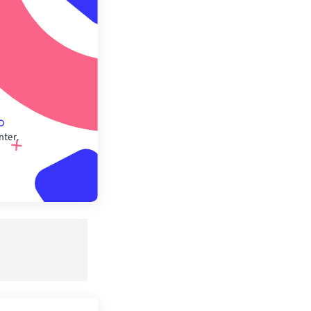
speichern
nter.