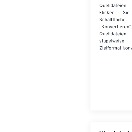
Quelldateie
klicken Si
Schaltfläche
„Konvertieren“
Quelldateien
stapelwei
Zielformat konv