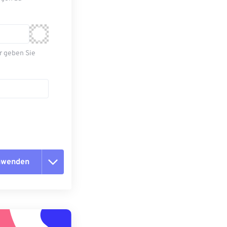
r geben Sie
anwenden
n zurücksetzen
 anwenden