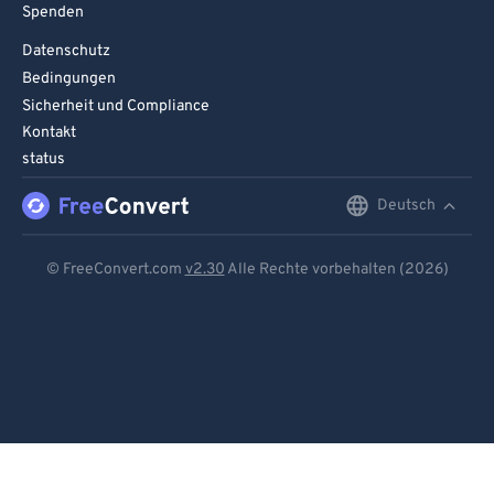
Spenden
Datenschutz
Bedingungen
Sicherheit und Compliance
Kontakt
status
Deutsch
English
Deutsch
© FreeConvert.com
v2.30
Alle Rechte vorbehalten (2026)
Español
Français
Português
Italiano
Dutch