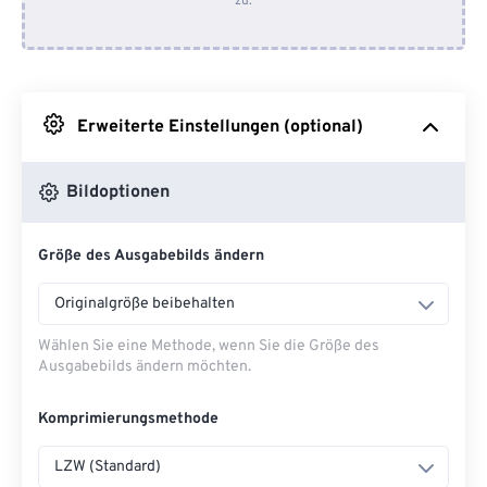
zu.
Von Dropbox
Von Google Drive
Erweiterte Einstellungen (optional)
Von OneDrive
Bildoptionen
Von URL
Größe des Ausgabebilds ändern
Originalgröße beibehalten
Wählen Sie eine Methode, wenn Sie die Größe des
Ausgabebilds ändern möchten.
Komprimierungsmethode
LZW (Standard)