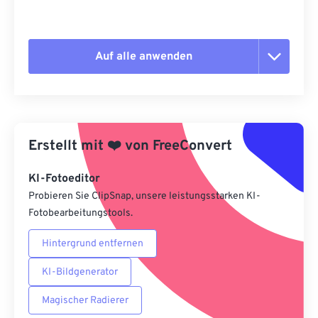
Auf alle anwenden
Alle Optionen zurücksetzen
Aus Vorgabe anwenden
Erstellt mit
❤️
von
FreeConvert
Als Vorgabe speichern
KI-Fotoeditor
Probieren Sie ClipSnap, unsere leistungsstarken KI-
Fotobearbeitungstools.
Hintergrund entfernen
KI-Bildgenerator
Magischer Radierer