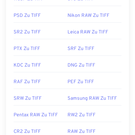
haben, können Sie auch unseren
TIFF-zu-JPG
-
Konverter verwenden.
PSD Zu TIFF
Nikon RAW Zu TIFF
Alternative Programme wie
ColorStrokes
, GNU
SR2 Zu TIFF
Leica RAW Zu TIFF
Image Manipulation Program (
GIMP
), Adobe
Photoshop
und
ACDSee
sind ebenfalls nützlich
PTX Zu TIFF
SRF Zu TIFF
zum Öffnen und Bearbeiten von TIFF-Dateien.
KDC Zu TIFF
DNG Zu TIFF
Entwickelt von:
Aldus Corporation
, jetzt Adobe
Inc.
RAF Zu TIFF
PEF Zu TIFF
Erstveröffentlichung:
1986
Nützliche Links:
SRW Zu TIFF
Samsung RAW Zu TIFF
https://www.adobe.com/creativecloud/file-
types/image/raster/tiff-file.html
Pentax RAW Zu TIFF
RW2 Zu TIFF
https://www.file-extensions.org/tiff-file-extension
CR2 Zu TIFF
RAW Zu TIFF