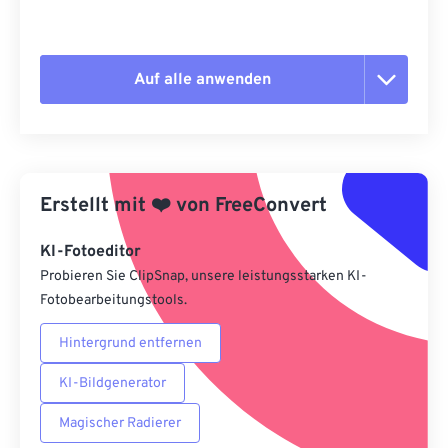
Auf alle anwenden
Alle Optionen zurücksetzen
Aus Vorgabe anwenden
Erstellt mit
❤️
von
FreeConvert
Als Vorgabe speichern
KI-Fotoeditor
Probieren Sie ClipSnap, unsere leistungsstarken KI-
Fotobearbeitungstools.
Hintergrund entfernen
KI-Bildgenerator
Magischer Radierer