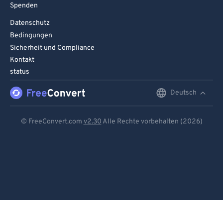
Spenden
Datenschutz
Bedingungen
Sicherheit und Compliance
Kontakt
status
Deutsch
English
Deutsch
© FreeConvert.com
v2.30
Alle Rechte vorbehalten (2026)
Español
Français
Português
Italiano
Dutch