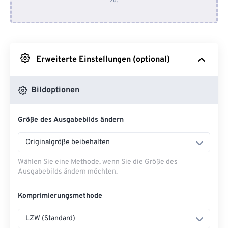
zu.
Von Dropbox
Von Google Drive
Erweiterte Einstellungen (optional)
Von OneDrive
Bildoptionen
Von URL
Größe des Ausgabebilds ändern
Originalgröße beibehalten
Wählen Sie eine Methode, wenn Sie die Größe des
Ausgabebilds ändern möchten.
Komprimierungsmethode
LZW (Standard)