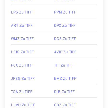
haben, können Sie auch unseren
TIFF-zu-JPG
-
Konverter verwenden.
EPS Zu TIFF
PPM Zu TIFF
Alternative Programme wie
ColorStrokes
, GNU
ART Zu TIFF
DPX Zu TIFF
Image Manipulation Program (
GIMP
), Adobe
Photoshop
und
ACDSee
sind ebenfalls nützlich
WMZ Zu TIFF
DDS Zu TIFF
zum Öffnen und Bearbeiten von TIFF-Dateien.
HEIC Zu TIFF
AVIF Zu TIFF
Entwickelt von:
Aldus Corporation
, jetzt Adobe
Inc.
PCX Zu TIFF
TIF Zu TIFF
Erstveröffentlichung:
1986
Nützliche Links:
JPEG Zu TIFF
EMZ Zu TIFF
https://www.adobe.com/creativecloud/file-
types/image/raster/tiff-file.html
TGA Zu TIFF
DIB Zu TIFF
https://www.file-extensions.org/tiff-file-extension
DJVU Zu TIFF
CBZ Zu TIFF