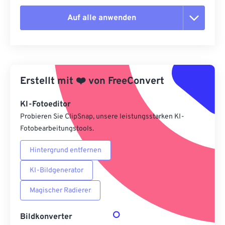
Auf alle anwenden
Alle Optionen zurücksetzen
Aus Vorgabe anwenden
Erstellt mit
❤️
von
FreeConvert
Als Vorgabe speichern
KI-Fotoeditor
Probieren Sie ClipSnap, unsere leistungsstarken KI-
Fotobearbeitungstools.
Hintergrund entfernen
KI-Bildgenerator
Magischer Radierer
Bildkonverter