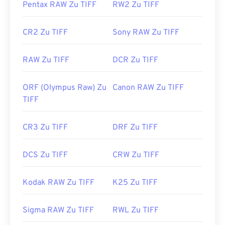
types/image/raster/tiff-file.html
Pentax RAW Zu TIFF
RW2 Zu TIFF
https://www.file-extensions.org/tiff-file-extension
CR2 Zu TIFF
Sony RAW Zu TIFF
RAW Zu TIFF
DCR Zu TIFF
ORF (Olympus Raw) Zu
Canon RAW Zu TIFF
TIFF
CR3 Zu TIFF
DRF Zu TIFF
DCS Zu TIFF
CRW Zu TIFF
Kodak RAW Zu TIFF
K25 Zu TIFF
Sigma RAW Zu TIFF
RWL Zu TIFF