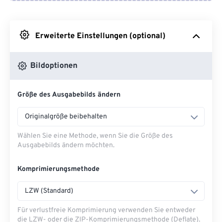
Von Google Drive
Erweiterte Einstellungen (optional)
Von OneDrive
Bildoptionen
Von URL
Größe des Ausgabebilds ändern
Originalgröße beibehalten
Wählen Sie eine Methode, wenn Sie die Größe des
Ausgabebilds ändern möchten.
Komprimierungsmethode
LZW (Standard)
Für verlustfreie Komprimierung verwenden Sie entweder
die LZW- oder die ZIP-Komprimierungsmethode (Deflate).