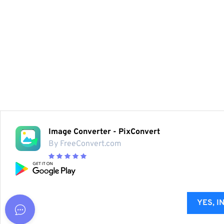
Image Converter - PixConvert
By FreeConvert.com
YES, I