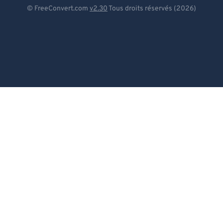
Deutsch
© FreeConvert.com
v2.30
Tous droits réservés (2026)
Español
Français
Português
Italiano
Dutch
日本語
简体中文
繁體中文
한국어
Svenska