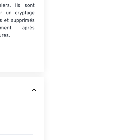
iers. Ils sont
ar un cryptage
s et supprimés
uement après
ures.