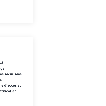
LS
age
s sécurisées
s
le d'accès et
tification