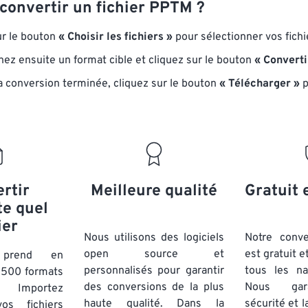
onvertir un fichier PPTM ?
ur le bouton
« Choisir les fichiers »
pour sélectionner vos fich
nez ensuite un format cible et cliquez sur le bouton
« Converti
la conversion terminée, cliquez sur le bouton
« Télécharger »
p
rtir
Meilleure qualité
Gratuit 
te quel
ier
Nous utilisons des logiciels
Notre conv
open source et
est gratuit e
t prend en
personnalisés pour garantir
tous les na
 500 formats
des conversions de la plus
Nous gara
. Importez
haute qualité. Dans la
sécurité et l
os fichiers