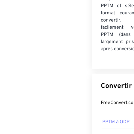
PPTM et séle
format coura
convertir.
facilement v
PPTM (dans
largement pri
après conversi
PPTM à ODP