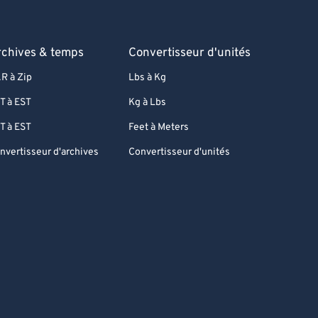
rchives & temps
Convertisseur d'unités
R à Zip
Lbs à Kg
T à EST
Kg à Lbs
T à EST
Feet à Meters
nvertisseur d'archives
Convertisseur d'unités