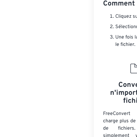
Comment c
Cliquez s
Sélection
Une fois 
le fichier.
Conve
n'impor
fich
FreeConver
charge plus de
de fichiers
simplement v