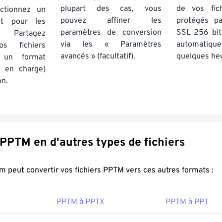
plupart des cas, vous
de vos fich
ctionnez un
pouvez affiner les
protégés p
nt pour les
paramètres de conversion
SSL 256 bit
 Partagez
via les « Paramètres
automatiq
os fichiers
avancés » (facultatif).
quelques he
 un format
s en charge)
on.
Convertir PPTM en d'autres types de fichiers
FreeConvert.com peut convertir vos fichiers PPTM vers ces autres formats :
PPTM à PPTX
PPTM à PPT