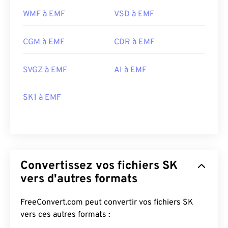
EMF est
XnView MP
, compatible avec toutes les
WMF à EMF
VSD à EMF
plateformes. Sous Microsoft Windows (Windows),
CorelDraw Graphics Suite
est un programme
CGM à EMF
CDR à EMF
populaire pour ouvrir les fichiers WMF. Sous
macOS, essayez
WMF Converter Pro
.
Adobe
SVGZ à EMF
AI à EMF
Illustrator
est un autre excellent programme pour
ouvrir les fichiers EMF, disponible sur Windows et
macOS.
SK1 à EMF
Les visionneuses alternatives à essayer incluent
PhotoFiltre Studio
,
Ability Photopaint
et
Ultimate
Paint
sur Windows.
Développé par :
Microsoft
Convertissez vos fichiers SK
Sortie initiale :
1992
vers d'autres formats
FreeConvert.com peut convertir vos fichiers SK
vers ces autres formats :