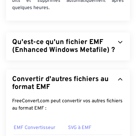
bits et supprimés automatiquement après
quelques heures.
Qu'est-ce qu'un fichier EMF
(Enhanced Windows Metafile) ?
Le format de fichier EMF (Enhanced Windows
Metafile) est un format de fichier bitmap,
Convertir d'autres fichiers au
descendant du
format WMF (Windows Metafile
Format)
. Avec une palette de couleurs étendue de
format EMF
32 bits par pixel et une indépendance vis-à-vis du
périphérique, EMF constitue une amélioration par
FreeConvert.com peut convertir vos autres fichiers
rapport au format de fichier 16 bits du WMF.
au format EMF :
Comment ouvrir un fichier EMF ?
EMF Convertisseur
SVG à EMF
Le programme par défaut pour ouvrir les fichiers