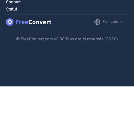
Contact
Statut
Français
English
Deutsch
© FreeConvert.com
v2.30
Tous droits réservés (2026)
Español
Français
Português
Italiano
Dutch
日本語
简体中文
繁體中文