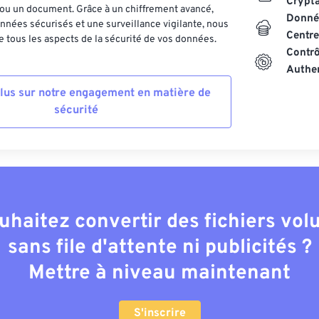
Crypt
ou un document. Grâce à un chiffrement avancé,
Donnée
nnées sécurisés et une surveillance vigilante, nous
Centre
 tous les aspects de la sécurité de vos données.
Contrô
Authen
plus sur notre engagement en matière de
sécurité
uhaitez convertir des fichiers vo
sans file d'attente ni publicités ?
Mettre à niveau maintenant
S'inscrire