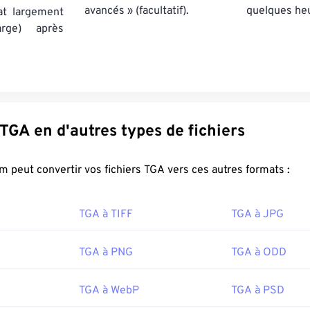
avancés » (facultatif).
quelques he
at largement
rge) après
Convertir TGA en d'autres types de fichiers
FreeConvert.com peut convertir vos fichiers TGA vers ces autres formats :
TGA à TIFF
TGA à JPG
TGA à PNG
TGA à ODD
TGA à WebP
TGA à PSD