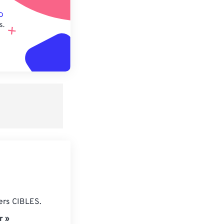
s.
iers CIBLES.
r »