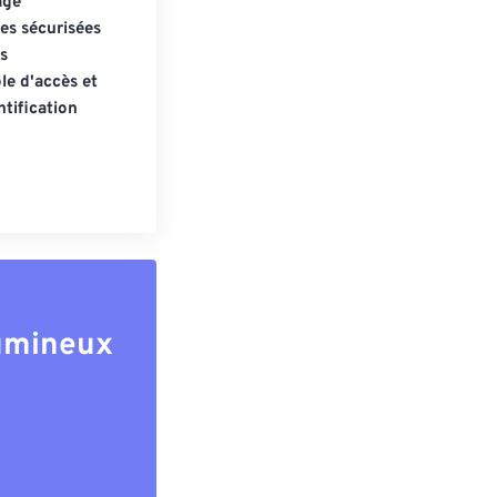
age
s sécurisées
s
le d'accès et
tification
lumineux