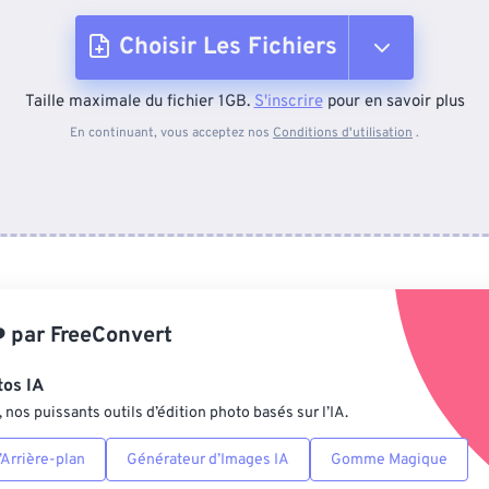
Choisir Les Fichiers
Taille maximale du fichier 1GB.
S'inscrire
pour en savoir plus
Depuis l'appareil
En continuant, vous acceptez nos
Conditions d'utilisation
.
Depuis Dropbox
Depuis Google Drive
️
par
FreeConvert
Depuis OneDrive
tos IA
nos puissants outils d’édition photo basés sur l’IA.
Depuis l'URL
Arrière-plan
Générateur d’Images IA
Gomme Magique