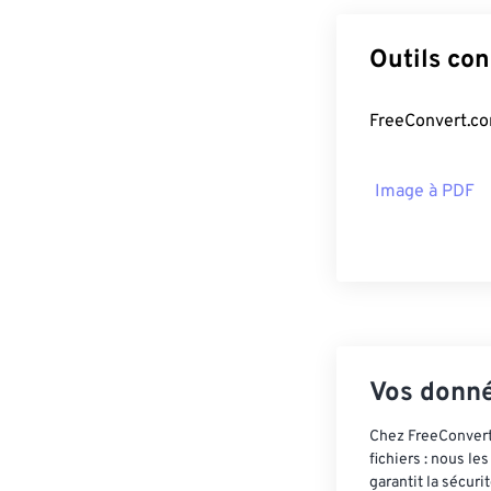
Outils co
FreeConvert.com
Image à PDF
Vos donné
Chez FreeConvert,
fichiers : nous l
garantit la sécur