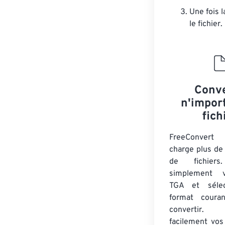
Une fois 
le fichier.
Conve
n'impor
fich
FreeConver
charge plus de
de fichiers
simplement v
TGA et sélec
format coura
convertir.
facilement vos