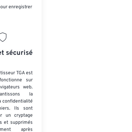
our enregistrer
et sécurisé
tisseur TGA est
fonctionne sur
vigateurs web.
ntissons la
a confidentialité
iers. Ils sont
ar un cryptage
s et supprimés
uement après