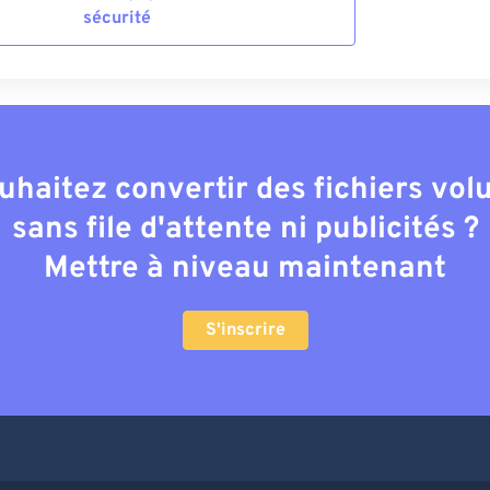
sécurité
uhaitez convertir des fichiers vo
sans file d'attente ni publicités ?
Mettre à niveau maintenant
S'inscrire