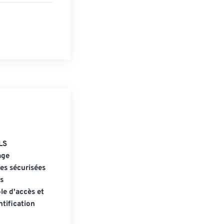
LS
age
s sécurisées
s
le d'accès et
tification