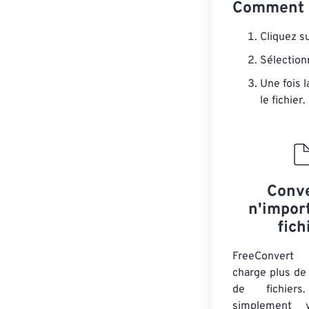
Comment c
Cliquez s
Sélection
Une fois 
le fichier.
Conve
n'impor
fich
FreeConver
charge plus de
de fichiers
simplement v