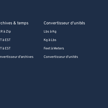
rchives & temps
Convertisseur d'unités
R à Zip
Lbs à Kg
T à EST
Kg à Lbs
T à EST
Feet à Meters
nvertisseur d'archives
Convertisseur d'unités