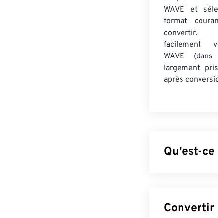
WAVE et séle
format coura
convertir.
facilement v
WAVE (dans
largement pri
après conversi
Qu'est-ce
Le format WAV 
fichiers audio 
format RIFF (R
volumineux que 