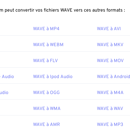
r des lecteurs portables. Leur qualité, cependant, surpasse ce
FreeConvert.com peut convertir vos fichiers WAVE vers ces autres formats :
uvrir un fichier WAV ?
WAVE à MP4
WAVE à AVI
défaut pour ouvrir les fichiers WAV est
Windows Media Player
. 
comme
iTunes
,
VLC Media Player
et
QuickTime
peuvent égaleme
WAVE à WEBM
WAVE à MKV
vrir et lire les fichiers WAV.
WAVE à FLV
WAVE à MOV
alité supérieure et non compressée, les fichiers
WAV
sont adap
ans des logiciels d'édition, de production et de manipulation mu
n logiciel de DJing multi-systèmes d'exploitation compatible a
 Audio
WAVE à Ipod Audio
WAVE à Android
layer
prend également en charge les fichiers WAV.
:
Microsoft
,
IBM
udio
WAVE à OGG
WAVE à M4A
 1991
WAVE à WMA
WAVE à WAV
ipedia.org/wiki/WAV
WAVE à AMR
WAVE à MP3