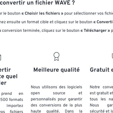
onvertir un fichier WAVE ?
ur le bouton
« Choisir les fichiers »
pour sélectionner vos fich
nez ensuite un format cible et cliquez sur le bouton
« Converti
la conversion terminée, cliquez sur le bouton
« Télécharger »
p
rtir
Meilleure qualité
Gratuit 
te quel
ier
Nous utilisons des logiciels
Notre conv
open source et
est gratuit e
t prend en
personnalisés pour garantir
tous les na
 500 formats
des conversions de la plus
Nous gara
. Importez
haute qualité. Dans la
sécurité et l
os fichiers