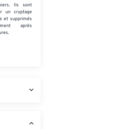
iers. Ils sont
ar un cryptage
s et supprimés
uement après
ures.
du pour les
indows d'un
coup plus
une utilisation