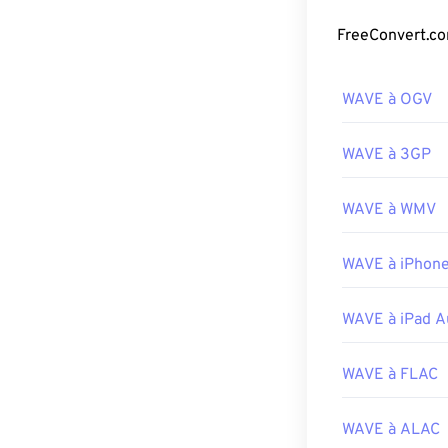
grand public su
M4A
et
MP3
.
Comment o
WAVE à OGV
Le lecteur par 
programmes 
WAVE à 3GP
utilisés pour ou
WAVE à WMV
Grâce à leur qu
l'importation d
UltraMixer
est u
WAVE à iPhone
WAV.
Elmedia P
Développé par 
WAVE à iPad A
Sortie initiale :
WAVE à FLAC
Liens utiles:
https://en.wik
WAVE à ALAC