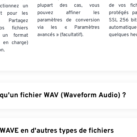
plupart des cas, vous
de vos fich
ctionnez un
pouvez affiner les
protégés p
nt pour les
paramètres de conversion
SSL 256 bit
 Partagez
via les « Paramètres
automatiq
os fichiers
avancés » (facultatif).
quelques he
 un format
s en charge)
on.
 qu'un fichier WAV (Waveform Audio) ?
(Waveform Audio) est le format audio numérique le plus répan
non compressés. WAV est le résultat de l'itération par IBM et W
esource Interchange File Format)
. Les fichiers WAV sont beau
Convertir WAVE en d'autres types de fichiers
les fichiers M4A et MP3, ce qui les rend moins pratiques pour 