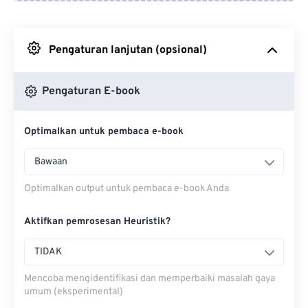
Dari Google Drive
Pengaturan lanjutan (opsional)
Dari OneDrive
Pengaturan E-book
Dari Url
Optimalkan untuk pembaca e-book
Bawaan
Optimalkan output untuk pembaca e-book Anda
Aktifkan pemrosesan Heuristik?
TIDAK
Mencoba mengidentifikasi dan memperbaiki masalah gaya
umum (eksperimental)