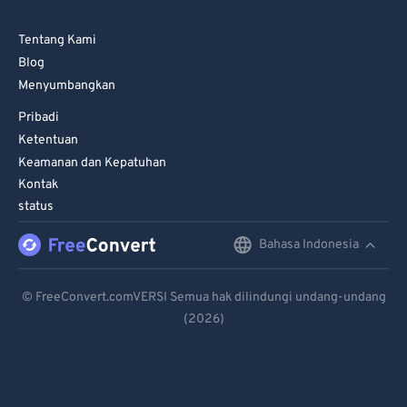
Tentang Kami
Blog
Menyumbangkan
Pribadi
Ketentuan
Keamanan dan Kepatuhan
Kontak
status
Bahasa Indonesia
English
Deutsch
© FreeConvert.comVERSI Semua hak dilindungi undang-undang
(2026)
Español
Français
Português