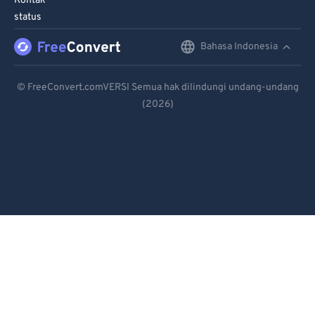
Kontak
status
Bahasa Indonesia
English
Deutsch
© FreeConvert.comVERSI Semua hak dilindungi undang-undang
(2026)
Español
Français
Português
Italiano
Dutch
日本語
简体中文
繁體中文