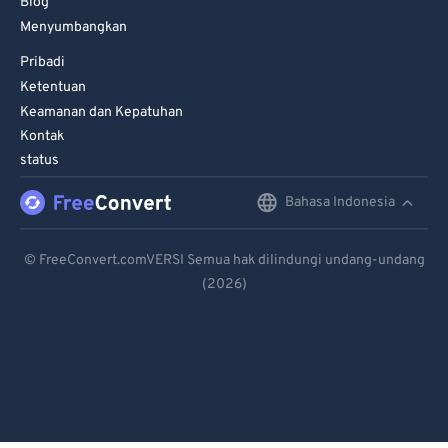
Blog
Menyumbangkan
Pribadi
Ketentuan
Keamanan dan Kepatuhan
Kontak
status
Bahasa Indonesia
English
Deutsch
© FreeConvert.comVERSI Semua hak dilindungi undang-undang
(2026)
Español
Français
Português
Italiano