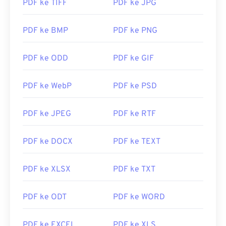
Rilis Awal:
15 Juni 1993
PDF ke TIFF
PDF ke JPG
Tautan yang berguna:
PDF ke BMP
PDF ke PNG
https://en.wikipedia.org/wiki/Format_Dokumen_Portabe
https://acrobat.adobe.com/us/en/mengapa-
PDF ke ODD
PDF ke GIF
adobe/tentang-adobe-pdf.html
PDF ke WebP
PDF ke PSD
PDF ke JPEG
PDF ke RTF
PDF ke DOCX
PDF ke TEXT
PDF ke XLSX
PDF ke TXT
PDF ke ODT
PDF ke WORD
PDF ke EXCEL
PDF ke XLS