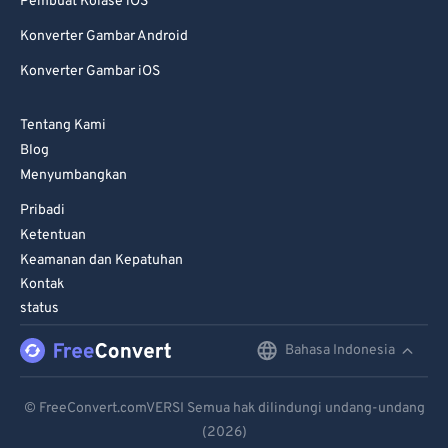
Pembuat Kolase iOS
Konverter Gambar Android
Konverter Gambar iOS
Tentang Kami
Blog
Menyumbangkan
Pribadi
Ketentuan
Keamanan dan Kepatuhan
Kontak
status
Bahasa Indonesia
English
Deutsch
© FreeConvert.comVERSI Semua hak dilindungi undang-undang
(2026)
Español