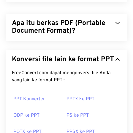
Apa itu berkas PDF (Portable
Document Format)?
Portable Document Format (PDF) adalah format
berkas universal yang mencakup karakteristik
Konversi file lain ke format PPT
dokumen teks dan gambar grafis, menjadikannya
salah satu jenis berkas yang paling umum
digunakan saat ini. Alasan PDF begitu populer
FreeConvert.com dapat mengonversi file Anda
adalah karena dapat mempertahankan format
yang lain ke format PPT :
dokumen asli. Berkas PDF selalu terlihat identik di
perangkat atau sistem operasi apa pun.
PPT Konverter
PPTX ke PPT
Bagaimana cara membuka berkas
PDF?
ODP ke PPT
PS ke PPT
Kebanyakan orang langsung membuka
Adobe
POTX ke PPT
PPSX ke PPT