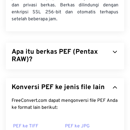
dan privasi berkas. Berkas dilindungi dengan
enkripsi SSL 256-bit dan otomatis terhapus
setelah beberapa jam.
Apa itu berkas PEF (Pentax
RAW)?
Pentax Electronic File (PEF) adalah format berkas
gambar mentah yang diproduksi oleh
kamera
Konversi PEF ke jenis file lain
digital Pentax
, yang menyimpan gambar yang
belum diedit dan
belum dikompresi. Keuntungan
menggunakan gambar mentah adalah
FreeConvert.com dapat mengonversi file PEF Anda
menghasilkan gambar berkualitas tinggi,
ke format lain berikut:
kemampuan untuk memulihkan informasi,
kemudahan dalam melakukan koreksi, dan banyak
PEF ke TIFF
PEF ke JPG
keuntungan
lainnya
.