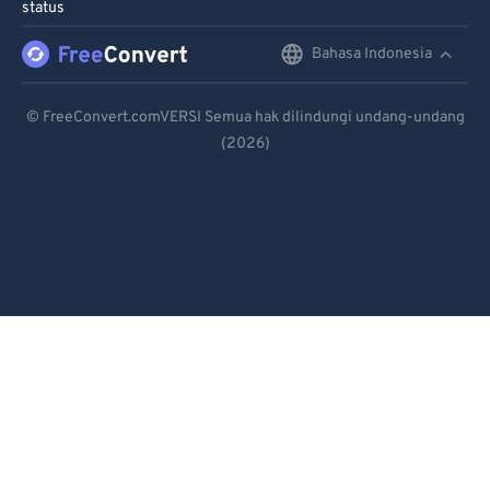
status
Bahasa Indonesia
English
Deutsch
© FreeConvert.comVERSI Semua hak dilindungi undang-undang
(2026)
Español
Français
Português
Italiano
Dutch
日本語
简体中文
繁體中文