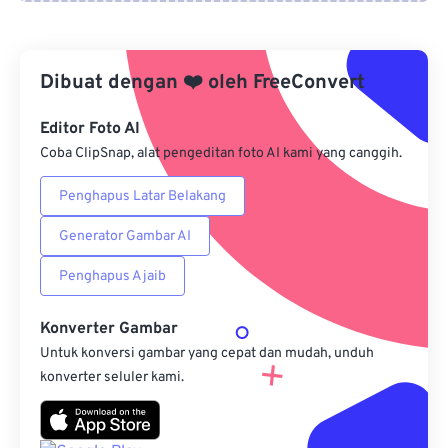
Dari Google Drive
Dibuat dengan
❤️
oleh
FreeConvert
Dari OneDrive
Editor Foto AI
Coba ClipSnap, alat pengeditan foto AI kami yang canggih.
Dari Url
Penghapus Latar Belakang
Generator Gambar AI
Penghapus Ajaib
Konverter Gambar
Untuk konversi gambar yang cepat dan mudah, unduh
konverter seluler kami.