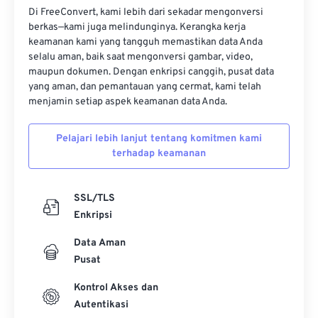
berkas Adobe Digital Negative Raw Image (DNG),
Di FreeConvert, kami lebih dari sekadar mengonversi
Tagged Image File Format (
PEF ke TIFF
), JPG (
berkas—kami juga melindunginya. Kerangka kerja
PEF ke JPEG
), atau Portable Network Graphics (
keamanan kami yang tangguh memastikan data Anda
PEF ke PNG
).
selalu aman, baik saat mengonversi gambar, video,
maupun dokumen. Dengan enkripsi canggih, pusat data
Dikembangkan oleh:
Ricoh Imaging Company, LTD.
yang aman, dan pemantauan yang cermat, kami telah
menjamin setiap aspek keamanan data Anda.
Rilis Awal:
Mei 2006
Pelajari lebih lanjut tentang komitmen kami
terhadap keamanan
SSL/TLS
Enkripsi
Data Aman
Pusat
Kontrol Akses dan
Autentikasi