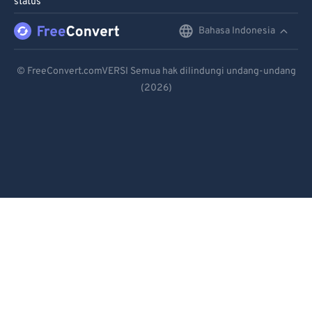
status
Bahasa Indonesia
English
Deutsch
© FreeConvert.comVERSI Semua hak dilindungi undang-undang
(2026)
Español
Français
Português
Italiano
Dutch
日本語
简体中文
繁體中文