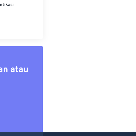
ntikasi
an atau