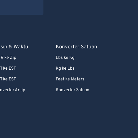
rsip & Waktu
Konverter Satuan
R ke Zip
Lbs ke Kg
T ke EST
Kg ke Lbs
T ke EST
Feet ke Meters
nverter Arsip
Konverter Satuan