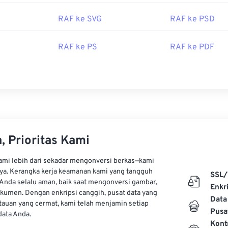
rtakan dalam pembelian kamera digital Fujifilm baru atau dapa
balah
Adobe Photoshop Lightroom
atau
Adobe Photoshop
, ya
RAF ke SVG
RAF ke PSD
ug-in RAF
khusus.
indows, alternatif berbayar untuk membuka RAF adalah
HDR D
RAF ke PS
RAF ke PDF
dio
, dan
ACDSee Photo Manager
. Di macOS, coba
Apple Aper
oleh:
Fujifilm
4
, Prioritas Kami
kami lebih dari sekadar mengonversi berkas—kami
ya. Kerangka kerja keamanan kami yang tangguh
SSL/
Anda selalu aman, baik saat mengonversi gambar,
Enkri
kumen. Dengan enkripsi canggih, pusat data yang
Data
auan yang cermat, kami telah menjamin setiap
Pusa
ata Anda.
Kont