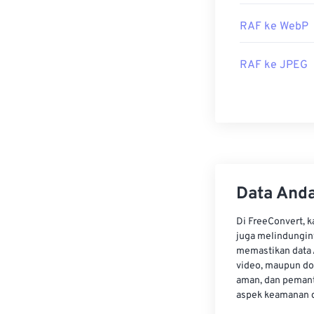
lunak yang dise
. Jika tidak, co
RAF ke WebP
memerlukan
pl
Di Microsoft W
RAF ke JPEG
PhotoFiltre Stu
Dikembangkan 
Rilis Awal: 200
Data Anda
Di FreeConvert, 
juga melindungin
memastikan data 
video, maupun do
aman, dan pemant
aspek keamanan d