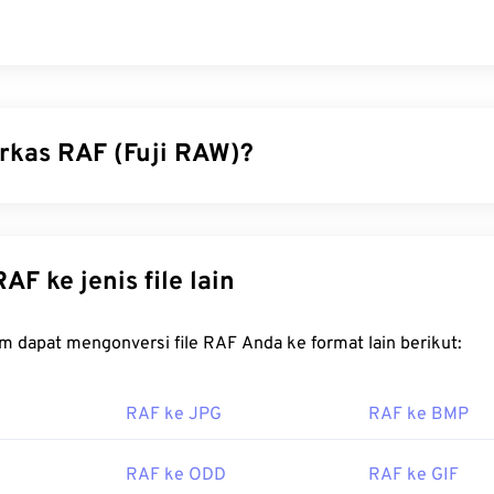
erkas RAF (Fuji RAW)?
 adalah nama format berkas RAW yang ditangkap oleh sensor
p
uatan (CCD)
atau
semikonduktor oksida logam komplementer
AF adalah gambar mentah yang berisi dan menyimpan semua in
onversi RAF ke jenis file lain
 saat foto diambil. RAF paling umum digunakan untuk mencipt
isual menggunakan informasi yang tersimpan dalam berkas RA
FreeConvert.com dapat mengonversi file RAF Anda ke format lain berikut:
ena menawarkan fleksibilitas dalam mengembangkan gambar m
lik.
RAF ke JPG
RAF ke BMP
a cara membuka berkas RAF?
ar untuk membuka RAF adalah
MyFinePix Studio
, sebuah prog
RAF ke ODD
RAF ke GIF