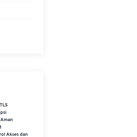
t diunduh
di sini
ng mungkin
arkroom
,
ture
.
TLS
psi
 Aman
t
rol Akses dan