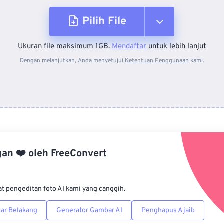
Pilih File
Ukuran file maksimum 1GB.
Mendaftar
untuk lebih lanjut
Dari Perangkat
Dengan melanjutkan, Anda menyetujui
Ketentuan Penggunaan
kami.
Dari Dropbox
Dari Google Drive
gan
❤️
oleh
FreeConvert
Dari OneDrive
at pengeditan foto AI kami yang canggih.
Dari Url
ar Belakang
Generator Gambar AI
Penghapus Ajaib