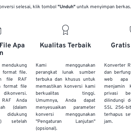
onversi selesai, klik tombol
"Unduh"
untuk menyimpan berkas
File Apa
Kualitas Terbaik
Grati
n
 mendukung
Kami menggunakan
Konverter R
 format file.
perangkat lunak sumber
dan berfung
h file RAF
terbuka dan khusus untuk
web apa
 format file
memastikan konversi kami
menjamin 
 dikonversi.
berkualitas tinggi.
privasi b
e RAF Anda
Umumnya, Anda dapat
dilindungi 
ah (dalam
menyesuaikan parameter
SSL 256-bi
g didukung
konversi menggunakan
terhapus se
s) setelah
"Pengaturan Lanjutan"
jam.
(opsional).