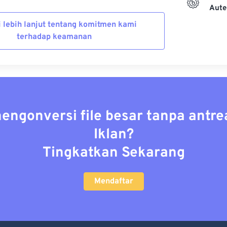
Aute
i lebih lanjut tentang komitmen kami
terhadap keamanan
mengonversi file besar tanpa antre
Iklan?
Tingkatkan Sekarang
Mendaftar