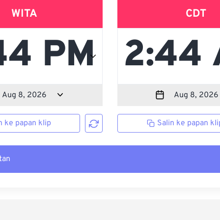
WITA
CDT
n ke papan klip
Salin ke papan kli
tan