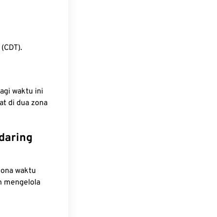
 (CDT).
agi waktu ini
at di dua zona
daring
zona waktu
n mengelola