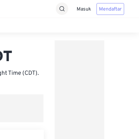
Masuk
Mendaftar
DT
ht Time (CDT).