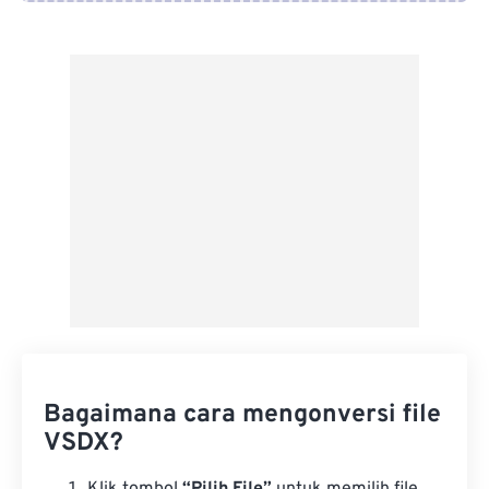
Dari Google Drive
Dari OneDrive
Dari Url
Bagaimana cara mengonversi file
VSDX?