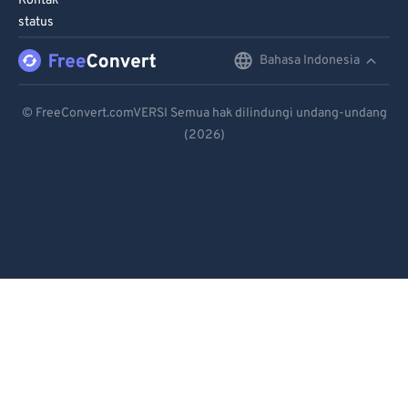
Kontak
status
Bahasa Indonesia
English
Deutsch
© FreeConvert.comVERSI Semua hak dilindungi undang-undang
(2026)
Español
Français
Português
Italiano
Dutch
日本語
简体中文
繁體中文