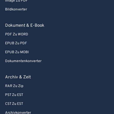
Image Zu PDF
87
87
Bildkonverter
88
88
89
89
Dokument & E-Book
90
90
PDF Zu WORD
91
91
EPUB Zu PDF
92
92
EPUB Zu MOBI
93
93
Dokumentenkonverter
94
94
95
95
Archiv & Zeit
96
96
RAR Zu Zip
97
97
PST Zu EST
98
98
CST Zu EST
99
99
Archivkonverter