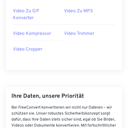
34
34
34
34
34
34
Video Zu GIF
Video Zu MP3
35
35
35
35
35
35
Konverter
36
36
36
36
36
36
37
37
37
37
37
37
Video Kompressor
Video Trimmer
38
38
38
38
38
38
Video Cropper
39
39
39
39
39
39
40
40
40
40
40
40
41
41
41
41
41
41
42
42
42
42
42
42
43
43
43
43
43
43
Ihre Daten, unsere Priorität
44
44
44
44
44
44
Bei FreeConvert konvertieren wir nicht nur Dateien – wir
45
45
45
45
45
45
schützen sie. Unser robustes Sicherheitskonzept sorgt
46
46
46
46
46
46
dafür, dass Ihre Daten stets sicher sind, egal ob Sie Bilder,
Videos oder Dokumente konvertieren. Mit fortschrittlicher