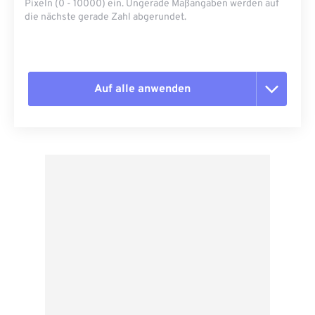
Pixeln (0 - 10000) ein. Ungerade Maßangaben werden auf
die nächste gerade Zahl abgerundet.
Auf alle anwenden
Alle Optionen zurücksetzen
Aus Vorgabe anwenden
Als Vorgabe speichern