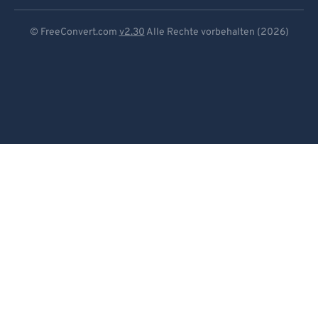
Deutsch
© FreeConvert.com
v2.30
Alle Rechte vorbehalten (2026)
Español
Français
Português
Italiano
Dutch
日本語
简体中文
繁體中文
한국어
Svenska