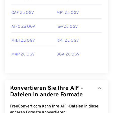
CAF Zu OGV
MP1 Zu OGV
AIFC Zu OGV
raw Zu OGV
00
00
00
00
00
00
00
00
MIDI Zu OGV
RMI Zu OGV
00
00
00
00
00
00
00
00
M4P Zu OGV
3GA Zu OGV
01
01
01
01
01
01
01
01
02
02
02
02
02
02
02
02
03
03
03
03
03
03
03
03
04
04
04
04
04
04
04
04
Konvertieren Sie Ihre AIF -
05
05
05
05
05
05
05
05
Dateien in andere Formate
06
06
06
06
06
06
06
06
FreeConvert.com kann Ihre AIF -Dateien in diese
07
07
07
07
07
07
07
07
anderen Formate konvertieren: