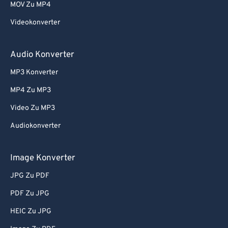
MOV Zu MP4
74
74
Videokonverter
75
75
76
76
Audio Konverter
77
77
MP3 Konverter
78
78
MP4 Zu MP3
79
79
Video Zu MP3
80
80
Audiokonverter
81
81
82
82
Image Konverter
83
83
JPG Zu PDF
84
84
PDF Zu JPG
85
85
HEIC Zu JPG
86
86