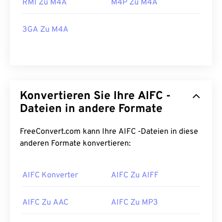
RMI Zu M4A
M4P Zu M4A
3GA Zu M4A
Konvertieren Sie Ihre AIFC -
Dateien in andere Formate
FreeConvert.com kann Ihre AIFC -Dateien in diese
anderen Formate konvertieren:
00
00
00
00
00
00
00
00
AIFC Konverter
AIFC Zu AIFF
00
00
00
00
00
00
00
00
AIFC Zu AAC
AIFC Zu MP3
01
01
01
01
01
01
01
01