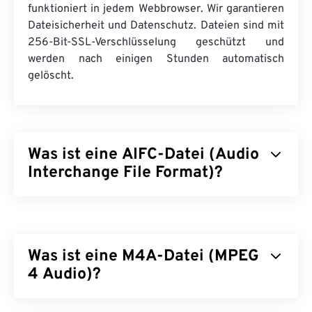
funktioniert in jedem Webbrowser. Wir garantieren
Dateisicherheit und Datenschutz. Dateien sind mit
256-Bit-SSL-Verschlüsselung geschützt und
werden nach einigen Stunden automatisch
gelöscht.
Was ist eine AIFC-Datei (Audio
Interchange File Format)?
Das Audio Interchange File Format (AIFC) ist die
komprimierte Version von AIFF. AIFC dient in
erster Linie dazu, Audiodaten in CD-Qualität sowie
Was ist eine M4A-Datei (MPEG
Informationen zu Musikinstrumenten zu speichern.
Die Dateierweiterungen von AIFC und AIFF werden
4 Audio)?
manchmal als austauschbar dargestellt, obwohl die
Endung „C“ die korrekte Bezeichnung ist.
MPEG 4 Audio (M4A) komprimiert und kodiert