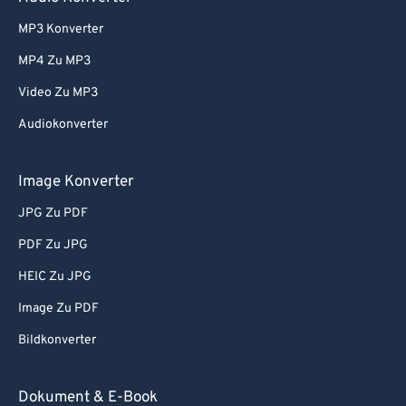
55
55
55
55
55
55
MP3 Konverter
56
56
56
56
56
56
MP4 Zu MP3
57
57
57
57
57
57
Video Zu MP3
58
58
58
58
58
58
Audiokonverter
59
59
59
59
59
59
60
60
Image Konverter
61
61
JPG Zu PDF
62
62
PDF Zu JPG
63
63
HEIC Zu JPG
64
64
Image Zu PDF
65
65
Bildkonverter
66
66
67
67
Dokument & E-Book