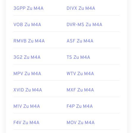
Darüber hinaus lässt sich M4A im
VLC Media
3GPP Zu M4A
DIVX Zu M4A
Player
,
Adobe Premiere Pro
,
Elmedia Player
,
Winamp
und einer Vielzahl anderer Programme
VOB Zu M4A
DVR-MS Zu M4A
öffnen.
Entwickelt von:
ISO
/
IEC
,
Moving Pictures
RMVB Zu M4A
ASF Zu M4A
Experts Group
Erstveröffentlichung:
2001
3G2 Zu M4A
TS Zu M4A
Nützliche Links:
MPV Zu M4A
WTV Zu M4A
https://en.wikipedia.org/wiki/MPEG-4_Part_14
https://www.loc.gov/preservation/digital/formats/fdd/
XVID Zu M4A
MXF Zu M4A
M1V Zu M4A
F4P Zu M4A
F4V Zu M4A
MOV Zu M4A