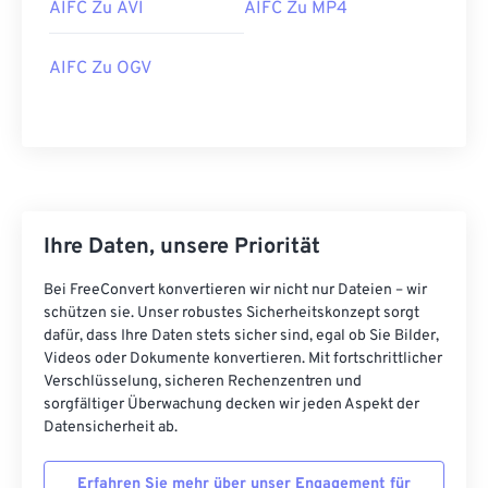
AIFC Zu AVI
AIFC Zu MP4
16
16
16
16
16
16
16
16
AIFC Zu OGV
17
17
17
17
17
17
17
17
18
18
18
18
18
18
18
18
19
19
19
19
19
19
19
19
20
20
20
20
20
20
20
20
21
21
21
21
21
21
21
21
Ihre Daten, unsere Priorität
22
22
22
22
22
22
22
22
23
23
23
23
23
23
23
23
Bei FreeConvert konvertieren wir nicht nur Dateien – wir
schützen sie. Unser robustes Sicherheitskonzept sorgt
24
24
24
24
24
24
dafür, dass Ihre Daten stets sicher sind, egal ob Sie Bilder,
Videos oder Dokumente konvertieren. Mit fortschrittlicher
25
25
25
25
25
25
Verschlüsselung, sicheren Rechenzentren und
26
26
26
26
26
26
sorgfältiger Überwachung decken wir jeden Aspekt der
Datensicherheit ab.
27
27
27
27
27
27
28
28
28
28
28
28
Erfahren Sie mehr über unser Engagement für