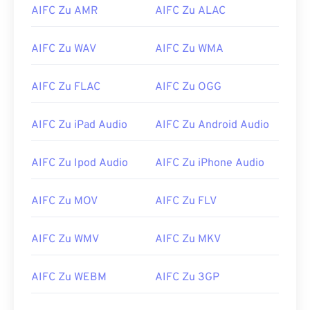
02
02
02
02
02
02
02
02
AIFC Zu AMR
AIFC Zu ALAC
03
03
03
03
03
03
03
03
04
04
04
04
04
04
04
04
AIFC Zu WAV
AIFC Zu WMA
05
05
05
05
05
05
05
05
AIFC Zu FLAC
AIFC Zu OGG
06
06
06
06
06
06
06
06
07
07
07
07
07
07
07
07
AIFC Zu iPad Audio
AIFC Zu Android Audio
08
08
08
08
08
08
08
08
AIFC Zu Ipod Audio
AIFC Zu iPhone Audio
09
09
09
09
09
09
09
09
10
10
10
10
10
10
10
10
AIFC Zu MOV
AIFC Zu FLV
11
11
11
11
11
11
11
11
12
12
12
12
12
12
12
12
AIFC Zu WMV
AIFC Zu MKV
13
13
13
13
13
13
13
13
AIFC Zu WEBM
AIFC Zu 3GP
14
14
14
14
14
14
14
14
15
15
15
15
15
15
15
15