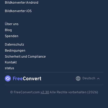
Bildkonverter Android
95
95
Bildkonverter iOS
96
96
97
97
Über uns
Blog
98
98
Spenden
99
99
Datenschutz
Bedingungen
Sicherheit und Compliance
Kontakt
status
Deutsch
English
Deutsch
© FreeConvert.com
v2.30
Alle Rechte vorbehalten (2026)
Español