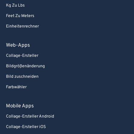
Kg Zu Lbs
82
82
Feet Zu Meters
83
83
Einheitenrechner
84
84
85
85
Web-Apps
86
86
Collage-Ersteller
87
87
Bildgrößenänderung
88
88
Bild zuschneiden
89
89
Farbwähler
90
90
91
91
Mobile Apps
92
92
Collage-Ersteller Android
93
93
Collage-Ersteller iOS
94
94